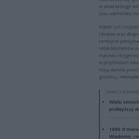
w skład którego wch
oraz warmińsko-maz
Wybór tych terytor
Ukrainie oraz dług
tamtejsze pensjonat
setek kilometrów od
masowo rezygnować 
w przychodach loka
mają dumnie promow
gościnną i niezwykle
ZOBACZ RÓWNIE
Wielu senior
podwyższy e
4 sierpnia 2026 12
1600 zł mies
Wiadomo, co