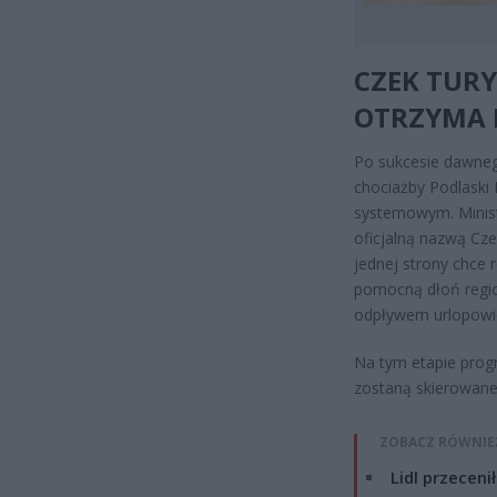
CZEK TUR
OTRZYMA 
Po sukcesie dawnego
chociażby Podlaski 
systemowym. Minist
oficjalną nazwą Cze
jednej strony chce 
pomocną dłoń regio
odpływem urlopowi
Na tym etapie prog
zostaną skierowane
ZOBACZ RÓWNIE
Lidl przeceni