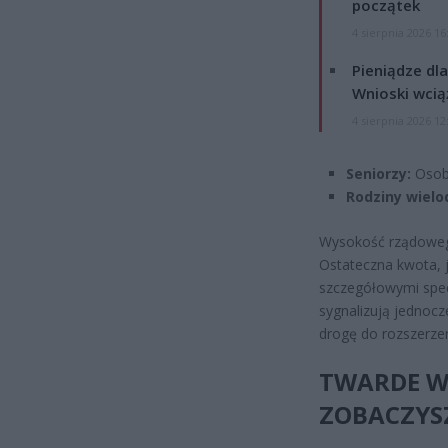
początek
4 sierpnia 2026 16
Pieniądze dla
Wnioski wcią
4 sierpnia 2026 12
Seniorzy:
Osoby
Rodziny wielo
Wysokość rządoweg
Ostateczna kwota, 
szczegółowymi spec
sygnalizują jednocz
drogę do rozszerzen
TWARDE W
ZOBACZYS