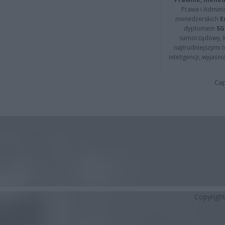
Prawa i Adminis
menedżerskich
E
dyplomem
SG
samorządowy, kt
najtrudniejszymi t
inteligencji, wyjaś
Cap
Copyrigh