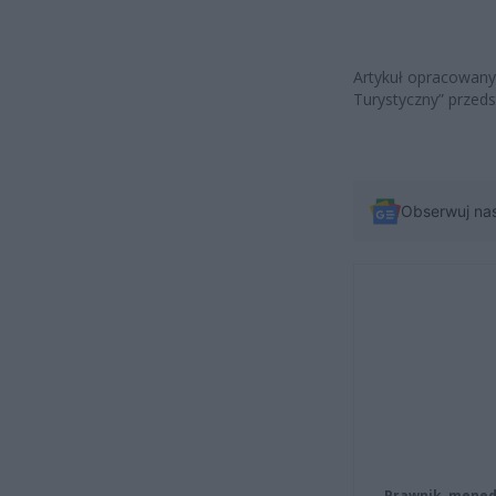
Artykuł opracowany
Turystyczny” przeds
Obserwuj na
Prawnik, menedż