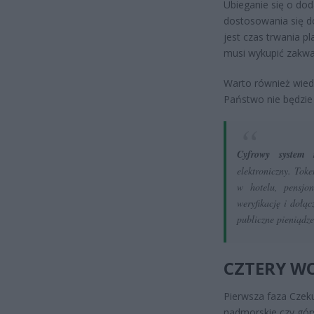
Ubieganie się o do
dostosowania się 
jest czas trwania p
musi wykupić zakw
Warto również wiedz
Państwo nie będzie
Cyfrowy system r
elektroniczny. Tok
w hotelu, pensjon
weryfikację i dołą
publiczne pieniądze
CZTERY W
Pierwsza faza Czek
nadmorskie czy górs