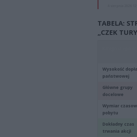
4 sierpnia 2026 12
TABELA: S
„CZEK TURY
Kategoria operac
Wysokość dopł
państwowej
Główne grupy
docelowe
Wymiar czasow
pobytu
Dokładny czas
trwania akcji