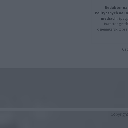
Redaktor na
Politycznych na 
mediach.
Specja
inwestor giełd
dziennikarski z pr
Cap
Copyrigh