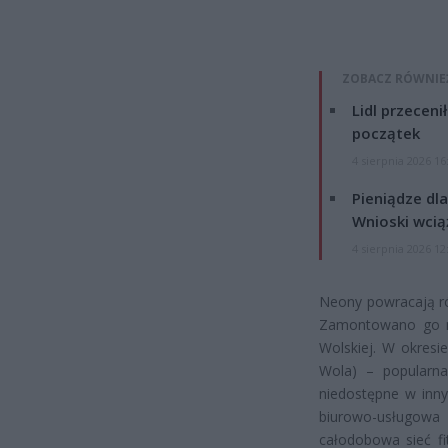
ZOBACZ RÓWNIE
Lidl przeceni
początek
4 sierpnia 2026 16
Pieniądze dla
Wnioski wcią
4 sierpnia 2026 12
Neony powracają rów
Zamontowano go na
Wolskiej. W okres
Wola) – popularn
niedostępne w inny
biurowo-usługowa
całodobowa sieć fi