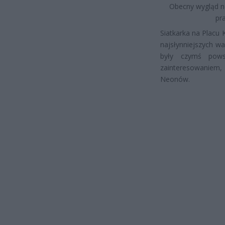
Obecny wygląd ne
pr
Siatkarka na Placu 
najsłynniejszych w
były czymś pows
zainteresowanie
Neonów.