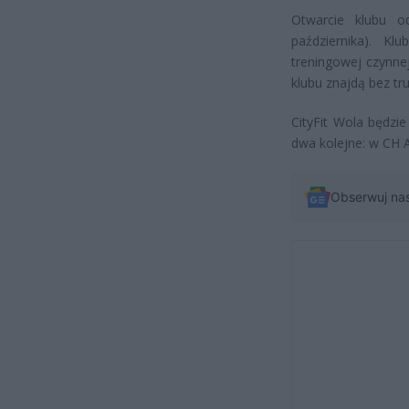
Otwarcie klubu o
października). K
treningowej czynne
klubu znajdą bez tr
CityFit Wola będzi
dwa kolejne: w CH 
Obserwuj na