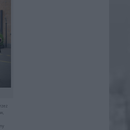
rzez
ów,
rmy