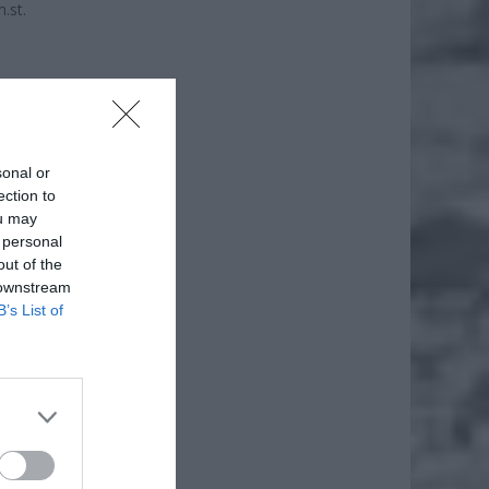
.st.
sonal or
ection to
ou may
 personal
out of the
 downstream
B’s List of
że