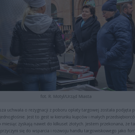
fot. R. Motyl/Urząd Miasta
jsza uchwała o rezygnacji z poboru opłaty targowej została podjęta p
jednogłośnie. Jest to gest w kierunku kupców i małych przedsiębiorc
o miesiąc zyskają nawet do kilkuset złotych. Jestem przekonana, że ta
przyczyni się do wsparcia i rozwoju handlu targowiskowego jako fo