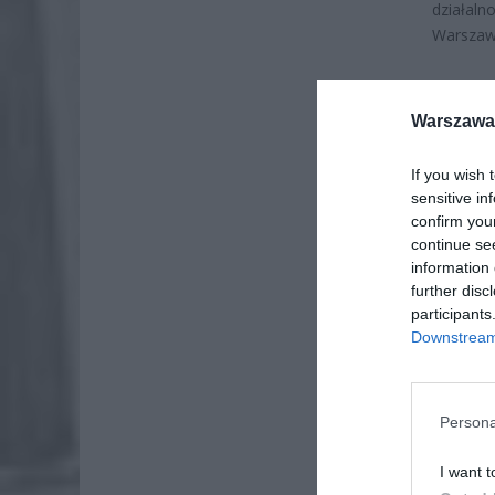
działaln
Warszaw
Warszawa 
If you wish 
sensitive in
confirm you
continue se
information 
further disc
participants
Downstream 
Persona
ZOBA
I want t
ZUS