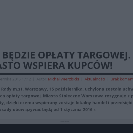
 BĘDZIE OPŁATY TARGOWEJ.
ASTO WSPIERA KUPCÓW!
ernika 2015 17:12
|
Autor:
Michał Wierzbicki
|
Aktualności
|
Brak komen
i Rady m.st. Warszawy, 15 października, uchylona została uch
ca opłaty targowej. Miasto Stołeczne Warszawa rezygnuje z 
aty, dzięki czemu wspierany zostaje lokalny handel i przedsiębi
sady obowiązywać będą od 1 stycznia 2016 r.
REKLAMA