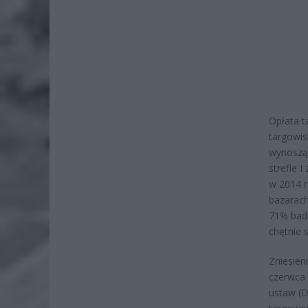
Opłata t
targowis
wynoszą 
strefie 
w 2014 r
bazarach
71% bada
chętnie 
Zniesien
czerwca 
ustaw (D