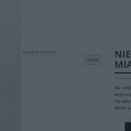
NIE
Szukaj w serwisie
Szukaj
MI
15 paździ
Na sesj
dotyczą
tej opł
Nowe za