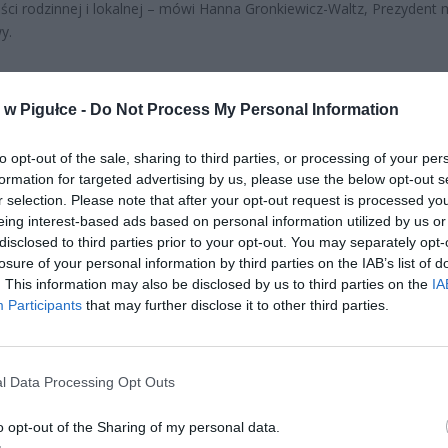
ości rodzinnej i lokalnej – mówi Hanna Gronkiewicz-Waltz, Prezydent m
y.
w Pigułce -
Do Not Process My Personal Information
to opt-out of the sale, sharing to third parties, or processing of your per
formation for targeted advertising by us, please use the below opt-out s
ad
r selection. Please note that after your opt-out request is processed y
eing interest-based ads based on personal information utilized by us or
disclosed to third parties prior to your opt-out. You may separately opt-
losure of your personal information by third parties on the IAB’s list of
. This information may also be disclosed by us to third parties on the
IA
Participants
that may further disclose it to other third parties.
l Data Processing Opt Outs
CZ RÓWNIEŻ:
o opt-out of the Sharing of my personal data.
 zmieni ważny limit od marca 2027 roku. Policzyliśmy, ile mo