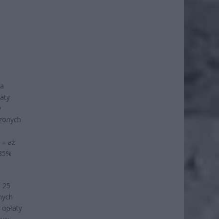
na
aty
w
dzonych
 – aż
 85%
a 25
nych
 opłaty