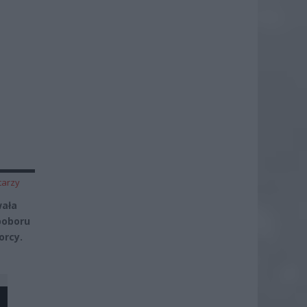
tarzy
wała
poboru
orcy.