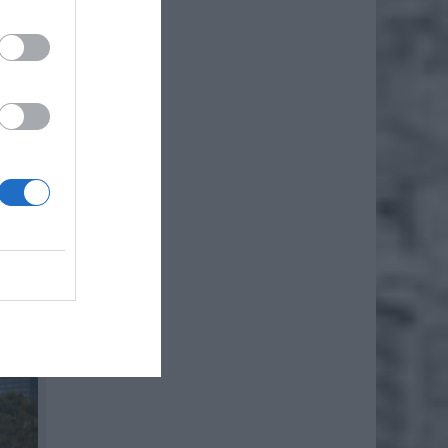
iero
owym.
we
, że
,