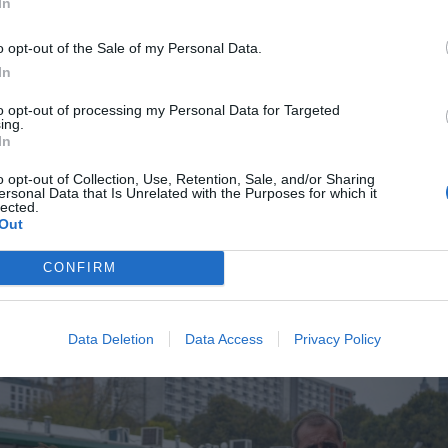
In
tać senior przy emeryturze 2200, 2400, 2600 i 2700 zł
erpnia 2026 13:23
o opt-out of the Sale of my Personal Data.
l przecenił hit do kuchni. Air fryer tańszy aż o 150 zł, a to dop
In
czątek
to opt-out of processing my Personal Data for Targeted
erpnia 2026 16:06
ing.
In
a targowa była w odczuciu kupców dodatkowym obciążeniem finans
o opt-out of Collection, Use, Retention, Sale, and/or Sharing
ersonal Data that Is Unrelated with the Purposes for which it
ie jej pozwoli tej ogromnej rzeszy przedsiębiorców uzyskać dodatko
lected.
 przy tak trudnym rynku sprzedaży. Dla nas szczególnie ważne jest to
Out
zydent jako jedyna dotrzymała danego słowa – mówi Bożenna Kolba
gólnopolskiego Stowarzyszenia Kupców i Drobnej Wytwórczości.
CONFIRM
Data Deletion
Data Access
Privacy Policy