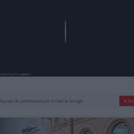
Play
aj nas do preferowanych źródeł w Google
Do