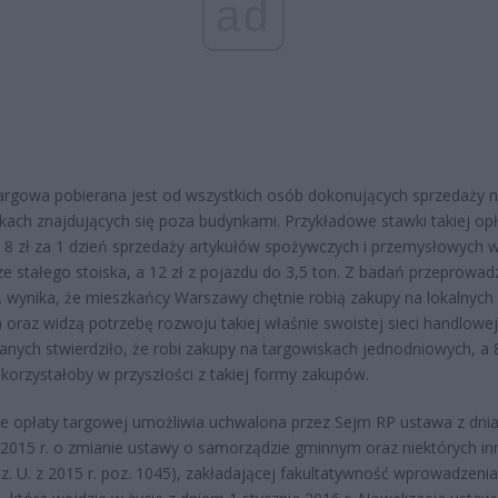
ad
argowa pobierana jest od wszystkich osób dokonujących sprzedaży 
kach znajdujących się poza budynkami. Przykładowe stawki takiej opł
8 zł za 1 dzień sprzedaży artykułów spożywczych i przemysłowych 
I ze stałego stoiska, a 12 zł z pojazdu do 3,5 ton. Z badań przeprowa
. wynika, że mieszkańcy Warszawy chętnie robią zakupy na lokalnych
 oraz widzą potrzebę rozwoju takiej właśnie swoistej sieci handlowej
nych stwierdziło, że robi zakupy na targowiskach jednodniowych, a
skorzystałoby w przyszłości z takiej formy zakupów.
ie opłaty targowej umożliwia uchwalona przez Sejm RP ustawa z dni
2015 r. o zmianie ustawy o samorządzie gminnym oraz niektórych in
z. U. z 2015 r. poz. 1045), zakładającej fakultatywność wprowadzenia