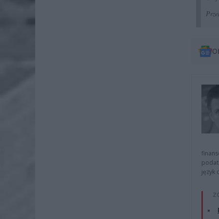
Prze
O
finans
podat
język 
Z