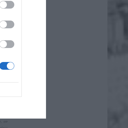
epych
o jej
iec i
miarę
lnicę
o nie
dzami
Kępie
e po
e, co
ejsca