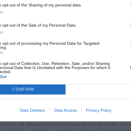
o opt-out of the Sharing of my personal data.
wadzenie Strefy Płatnego Parkowania
In
askiej Kępie – zabytkowej dzielnicy o zwartej zabudowie, małych i często śl
zkach to pomysł delikatnie mówiąc chybiony.
o opt-out of the Sale of my Personal Data.
In
e chodzi tu o odpłatność za parkowanie, która może nie dotknąć zbytni
zkańców, a o utratę 50 % miejsc parkingowych.
to opt-out of processing my Personal Data for Targeted
dzając taką Strefę na Kępie sami sparaliżujemy sobie życie.
ing.
In
acja parkingowa na Saskiej Kępie jest fatalna, o czym wie każdy jej mieszkan
lec.
o opt-out of Collection, Use, Retention, Sale, and/or Sharing
ersonal Data that Is Unrelated with the Purposes for which it
óżne pomysły, aby temu zaradzić. Wszystkim chodzi głównie o to, aby w 
lected.
iwości wyeliminować z ulic Saskiej Kępy kierowców traktujących naszą dzie
Out
 bezpłatny parking w drodze do pracy, innymi słowy parking przesiadkowy.
CONFIRM
icjatywy grupy mieszkańców zorganizowanych pod szyldem „Saska Kępa t
ing” zorganizowano spotkanie z władzami Dzielnicy Praga Południe oraz wła
ta.
niku tego spotkania rozpoczęto wstępne przymiarki do wprowadzenie na 
Data Deletion
Data Access
Privacy Policy
fy Płatnego Parkowania. Wykonano analizę, z której wprost wynika, ż
wadzeniu tych zmian połowa miejsc parkingowych w naszej dzielnicy znikni
ej wiele ulic w całości lub części zostanie pozbawiona jakiegokolwiek mi