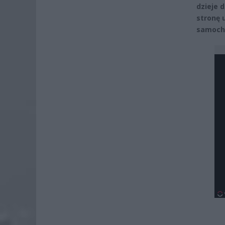
dzieje 
stronę 
samocho