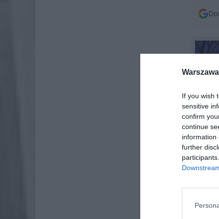
Dod
Warszawa 
If you wish 
sensitive in
confirm you
continue se
information 
further disc
participants
Downstream 
Persona