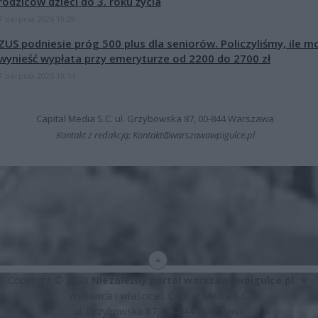
rodziców dzieci do 3. roku życia
7 sierpnia 2026 19:29
ZUS podniesie próg 500 plus dla seniorów. Policzyliśmy, ile m
wynieść wypłata przy emeryturze od 2200 do 2700 zł
7 sierpnia 2026 19:14
Capital Media S.C. ul. Grzybowska 87, 00-844 Warszawa
Kontakt z redakcją: Kontakt@warszawawpigulce.pl
Copyright © 2026
Niezależny portal warszawawpigulce.pl
∗
Wydawca i właściciel: Capital Media S.C.
ul. Grzybowska 87, 00-844 Warszawa