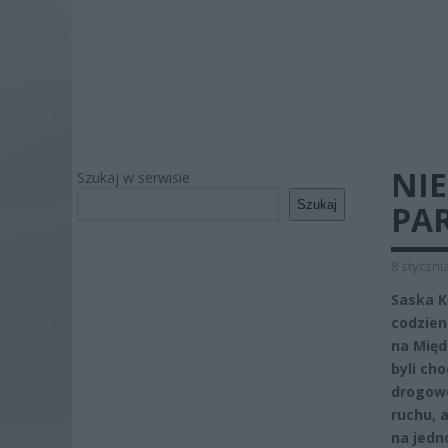
NIE
Szukaj w serwisie
Szukaj
PAR
8 styczni
Saska K
codzien
na Międ
byli ch
drogowe
ruchu, 
na jedn