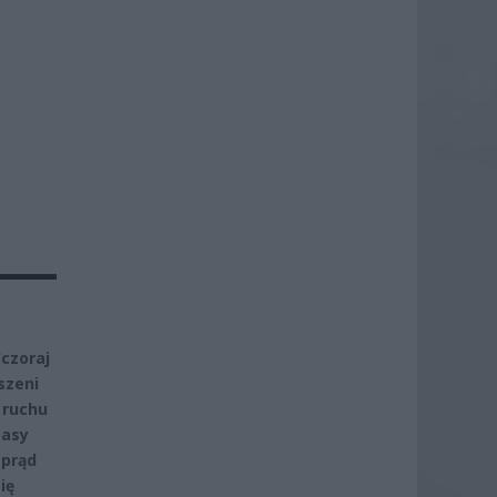
czoraj
szeni
 ruchu
pasy
 prąd
ię