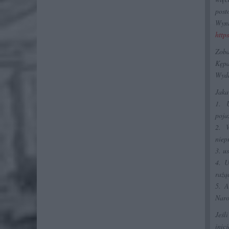
post
Wyni
http
Zoba
Kępa
Wyda
Jaka
1. U
poja
2. 
niep
3. u
4. U
rażą
5. A
Nar
Jeśl
inic