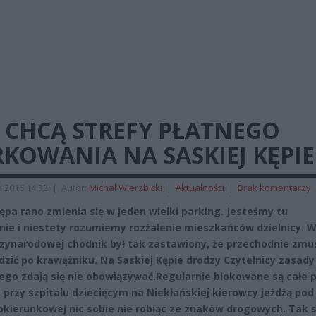
 CHCĄ STREFY PŁATNEGO
KOWANIA NA SASKIEJ KĘPIE
a 2016 14:32
|
Autor:
Michał Wierzbicki
|
Aktualności
|
Brak komentarzy
ępa rano zmienia się w jeden wielki parking. Jesteśmy tu
nie i niestety rozumiemy rozżalenie mieszkańców dzielnicy. W
zynarodowej chodnik był tak zastawiony, że przechodnie zmu
odzić po krawężniku. Na Saskiej Kępie drodzy Czytelnicy zasady
go zdają się nie obowiązywać.Regularnie blokowane są całe 
a przy szpitalu dziecięcym na Niekłańskiej kierowcy jeżdżą pod
okierunkowej nic sobie nie robiąc ze znaków drogowych. Tak s