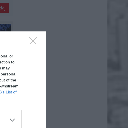
daj
sonal or
ection to
ou may
 personal
out of the
 downstream
B’s List of