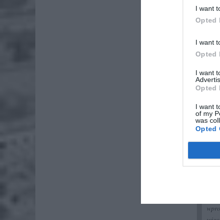
I want t
Wpro
Opted 
na S
ulic
I want t
Opted 
I ni
mies
I want 
Urzą
Advertis
Opted 
Sytu
bywa
I want t
of my P
Są r
was col
możl
Opted 
jako
Z in
park
Mias
W wy
Stre
wpro
więc