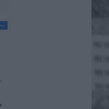
wuj
na
a