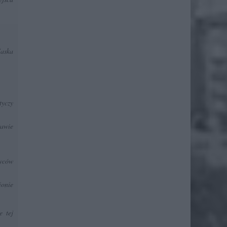
Saska
yczy
awie
owców
ionie
e tej