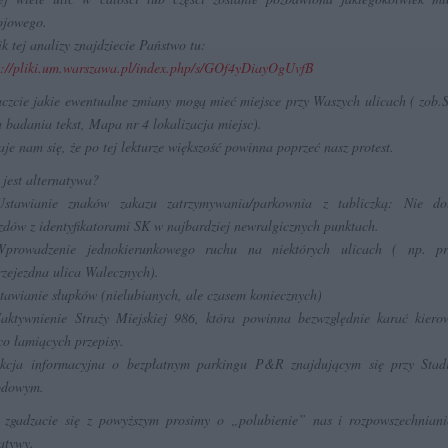
ojowego.
k tej analizy znajdziecie Państwo tu:
s://pliki.um.warszawa.pl/index.php/s/GOf4yDiayOgUvfB
czcie jakie ewentualne zmiany mogą mieć miejsce przy Waszych ulicach ( zob.
 badania tekst, Mapa nr 4 lokalizacja miejsc).
je nam się, że po tej lekturze większość powinna poprzeć nasz protest.
 jest alternatywa?
stawianie znaków zakazu zatrzymywania/parkownia z tabliczką: Nie dot
zdów z identyfikatorami SK w najbardziej newralgicznych punktach.
Wprowadzenie jednokierunkowego ruchu na niektórych ulicach ( np. pr
rzejezdna ulica Walecznych).
stawianie słupków (nielubianych, ale czasem koniecznych)
aktywnienie Straży Miejskiej 986, która powinna bezwzględnie karać kier
co łamiących przepisy.
kcja informacyjna o bezpłatnym parkingu P&R znajdującym się przy Stad
odowym.
i zgadzacie się z powyższym prosimy o „polubienie” nas i rozpowszechniani
jatywy.