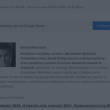
mysław Popkowski, Stowarzyszenie Obywatelskie Saska Kępa.
bserwuj nas w Google News
Obser
Michał Wierzbicki
Redaktor naczelny serwisu. Absolwent Wydziału
Dziennikarstwa i Nauk Politycznych na Uniwersytecie
Warszawskim z ponad 15-letnim doświadczeniem w
mediach.
Specjalista ds. strategii informacyjnych i komunikacji
kryzysowej. Wieloletni inwestor giełdowy i praktyk rynków
owych. W swoich tekstach łączy warsztat dziennikarski z praktyczną wiedzą o
kach, inwestowaniu i mechanizmach rynkowych, tłumacząc zawiłości ekonomii 
codzienny.
OBACZ RÓWNIEŻ:
Nawet 3600 zł miesięcznie zamiast 800+. Nowa propozycja dl