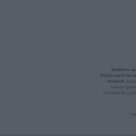
Redaktor na
Politycznych na 
mediach.
Specja
inwestor giełd
dziennikarski z pr
Cap