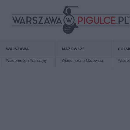
WARSZAWA
MAZOWSZE
POLSK
Wiadomości z Warszawy
Wiadomości z Mazowsza
Wiadomo