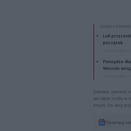
ZOBACZ RÓWNIE
Lidl przeceni
początek
4 sierpnia 2026 16
Pieniądze dla
Wnioski wcią
4 sierpnia 2026 12
Zebrana zywność tr
ale także osoby w 
innych. Do akcji przy
Obserwuj na