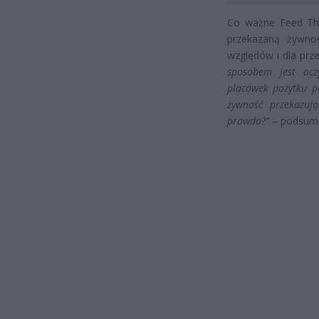
Co ważne Feed Them
przekazaną żywnoś
względów i dla prze
sposobem jest ocz
placówek pożytku p
żywność przekazują
prawda?”
– podsumo