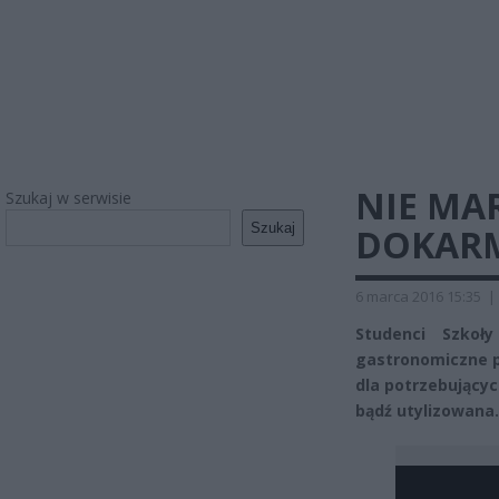
NIE MA
Szukaj w serwisie
Szukaj
DOKARM
6 marca 2016 15:35
|
Studenci Szkoł
gastronomiczne p
dla potrzebującyc
bądź utylizowana.