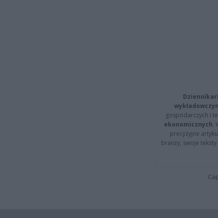
Dziennikar
wykładowczyn
gospodarczych i t
ekonomicznych
.
precyzyjne artyku
branży, swoje tekst
Cap