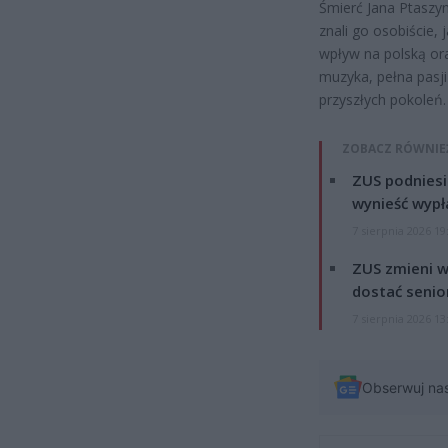
Śmierć Jana Ptaszy
znali go osobiście, j
wpływ na polską or
muzyka, pełna pasji 
przyszłych pokoleń.
ZOBACZ RÓWNIE
ZUS podniesie
wynieść wypł
7 sierpnia 2026 19
ZUS zmieni w
dostać senio
7 sierpnia 2026 13
Obserwuj na