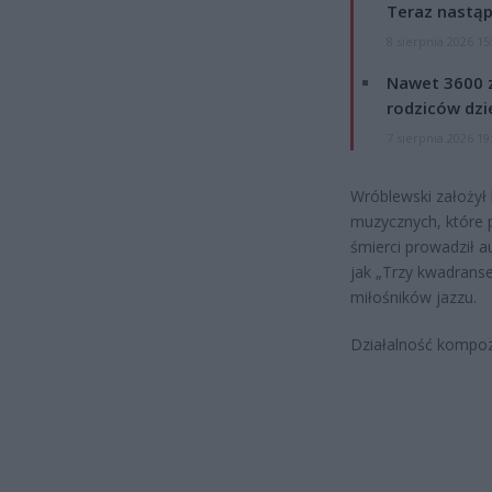
Teraz nastąp
8 sierpnia 2026 15
Nawet 3600 z
rodziców dzie
7 sierpnia 2026 19
Wróblewski założył 
muzycznych, które p
śmierci prowadził a
jak „Trzy kwadranse
miłośników jazzu.
Działalność kompoz