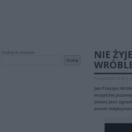
NIE ŻYJ
Szukaj w serwisie
Szukaj
WRÓBLE
7 maja 2024 14:36
|
Jan Ptaszyn Wrób
muzyków jazzowych
śmierć jest ogrom
arenie międzynar