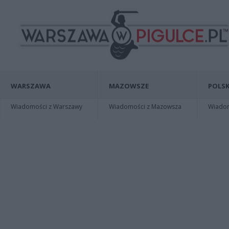
WARSZAWA
MAZOWSZE
POLSK
Wiadomości z Warszawy
Wiadomości z Mazowsza
Wiadomo