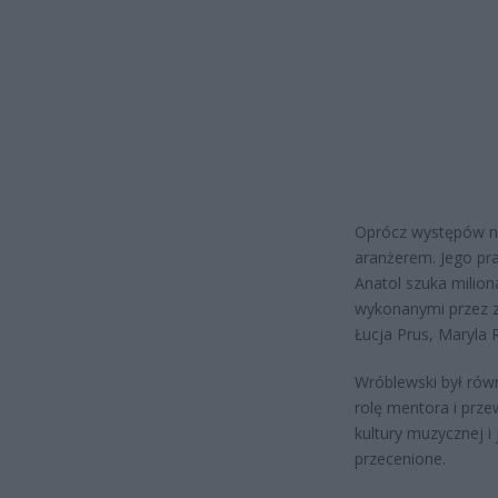
Oprócz występów na
aranżerem. Jego pr
Anatol szuka miliona
wykonanymi przez z
Łucja Prus, Maryla 
Wróblewski był rów
rolę mentora i prze
kultury muzycznej 
przecenione.