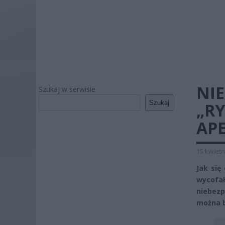
NIE
Szukaj w serwisie
Szukaj
„RY
AP
15 kwietn
Jak się
wycofa
niebezp
można b