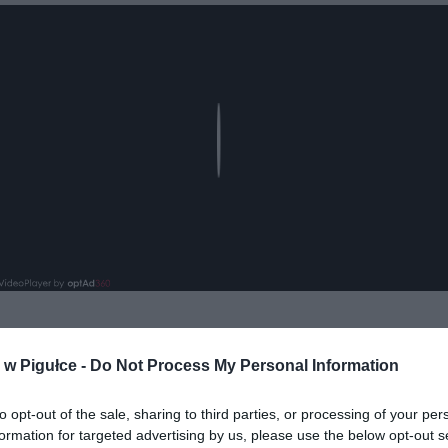
Play
w Pigułce -
Do Not Process My Personal Information
aj nas do preferowanych źródeł w Google
Do
to opt-out of the sale, sharing to third parties, or processing of your per
formation for targeted advertising by us, please use the below opt-out s