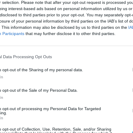
r selection. Please note that after your opt-out request is processed y
eing interest-based ads based on personal information utilized by us or
disclosed to third parties prior to your opt-out. You may separately opt-
losure of your personal information by third parties on the IAB’s list of
. This information may also be disclosed by us to third parties on the
IA
Participants
that may further disclose it to other third parties.
l Data Processing Opt Outs
o opt-out of the Sharing of my personal data.
In
o opt-out of the Sale of my Personal Data.
In
to opt-out of processing my Personal Data for Targeted
ing.
In
IKEA Fot. Wikipedia. CC BY-SA 3.0
o opt-out of Collection, Use, Retention, Sale, and/or Sharing
arły do nas informacje o incydentach, które wymagałyby udzielenia