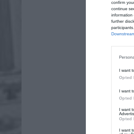
confirm you
continue se
information 
further disc
participants
Downstream 
Persona
I want t
Opted 
I want t
Opted 
I want 
Advertis
Opted 
I want t
„Nie dot