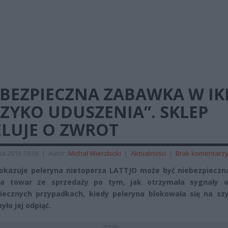
BEZPIECZNA ZABAWKA W IK
ZYKO UDUSZENIA”. SKLEP
ELUJE O ZWROT
ia 2016 18:06
|
Autor:
Michał Wierzbicki
|
Aktualności
|
Brak komentarz
 okazuje peleryna nietoperza LATTJO może być niebezpieczna
ła towar ze sprzedaży po tym, jak otrzymała sygnały o
iecznych przypadkach, kiedy peleryna blokowała się na szyi
yło jej odpiąć.
REKLAMA