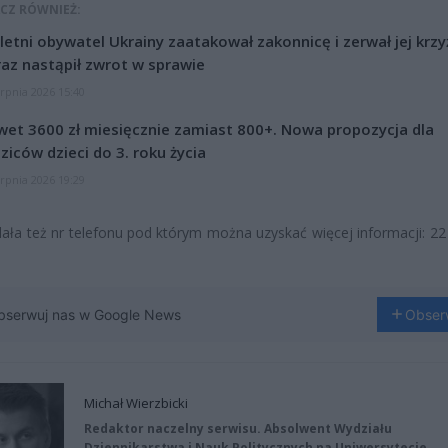
CZ RÓWNIEŻ:
letni obywatel Ukrainy zaatakował zakonnicę i zerwał jej krzy
az nastąpił zwrot w sprawie
erpnia 2026 15:40
et 3600 zł miesięcznie zamiast 800+. Nowa propozycja dla
ziców dzieci do 3. roku życia
erpnia 2026 19:29
ała też nr telefonu pod którym można uzyskać więcej informacji: 22
bserwuj nas w Google News
Obser
Michał Wierzbicki
Redaktor naczelny serwisu. Absolwent Wydziału
Dziennikarstwa i Nauk Politycznych na Uniwersytecie