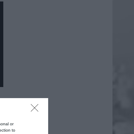
daj
sonal or
ection to