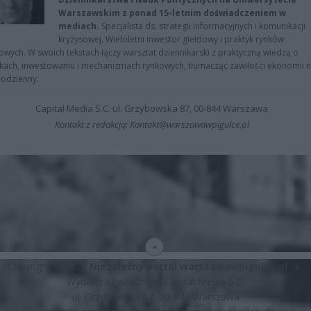
Warszawskim z ponad 15-letnim doświadczeniem w
mediach.
Specjalista ds. strategii informacyjnych i komunikacji
kryzysowej. Wieloletni inwestor giełdowy i praktyk rynków
owych. W swoich tekstach łączy warsztat dziennikarski z praktyczną wiedzą o
kach, inwestowaniu i mechanizmach rynkowych, tłumacząc zawiłości ekonomii 
codzienny.
Capital Media S.C. ul. Grzybowska 87, 00-844 Warszawa
Kontakt z redakcją: Kontakt@warszawawpigulce.pl
Copyright © 2026
Niezależny portal warszawawpigulce.pl
∗
Wydawca i właściciel: Capital Media S.C.
ul. Grzybowska 87, 00-844 Warszawa