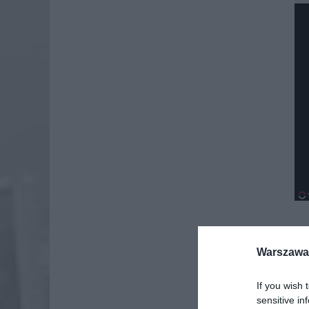
Warszawa 
Dod
If you wish 
sensitive in