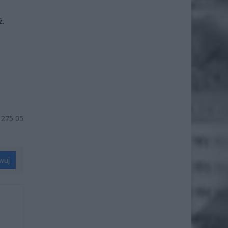
ż.
 275 05
wuj