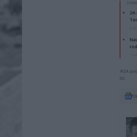
ZOBA
26-
Ter
8 si
Naw
rod
7 si
IKEA pod
00.
O