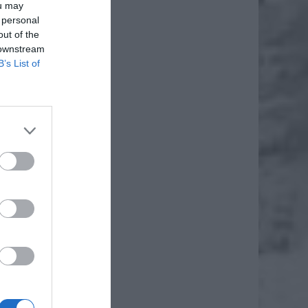
ou may
 personal
out of the
 downstream
B’s List of
 pomocy