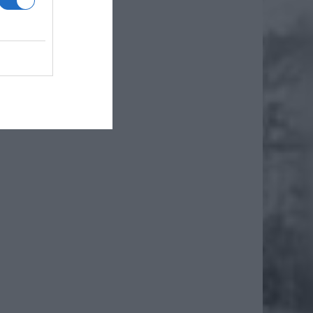
yi IKEA
eleryna
 Rosji i