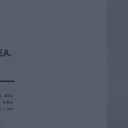
EA.
y
. IKEA
 kilku
 i nie