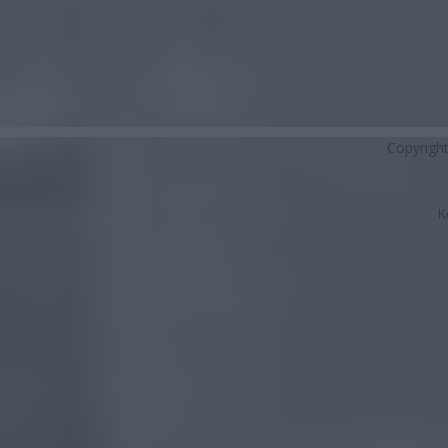
Copyrigh
K