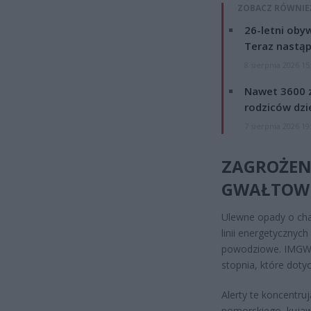
ZOBACZ RÓWNIE
26-letni obyw
Teraz nastąp
8 sierpnia 2026 15
Nawet 3600 z
rodziców dzie
7 sierpnia 2026 19
ZAGROŻEN
GWAŁTOWN
Ulewne opady o cha
linii energetycznyc
powodziowe. IMGW 
stopnia, które dot
Alerty te koncentr
pomorskiego, kuja