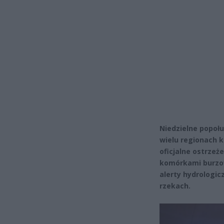
Niedzielne popoł
wielu regionach k
oficjalne ostrzeż
komórkami burzow
alerty hydrologi
rzekach.