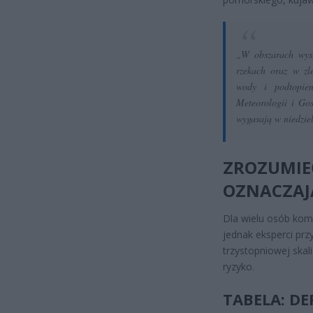
„W obszarach wys
rzekach oraz w zl
wody i podtopien
Meteorologii i Go
wygasają w niedziel
ZROZUMIEĆ
OZNACZAJ
Dla wielu osób kom
jednak eksperci pr
trzystopniowej skal
ryzyko.
TABELA: DE