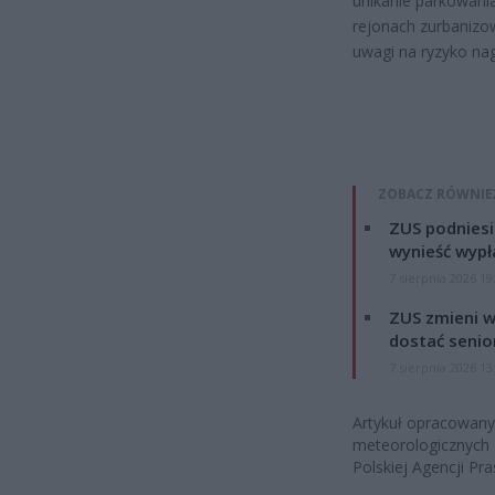
unikanie parkowan
rejonach zurbanizo
uwagi na ryzyko nag
ZOBACZ RÓWNIE
ZUS podniesie
wynieść wypł
7 sierpnia 2026 19
ZUS zmieni w
dostać senio
7 sierpnia 2026 13
Artykuł opracowany
meteorologicznych 
Polskiej Agencji Pr