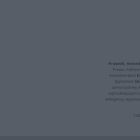
Prawnik, menedż
Prawa i Adminis
menedżerskich
E
dyplomem
SG
samorządowy, kt
najtrudniejszymi t
inteligencji, wyjaś
Cap