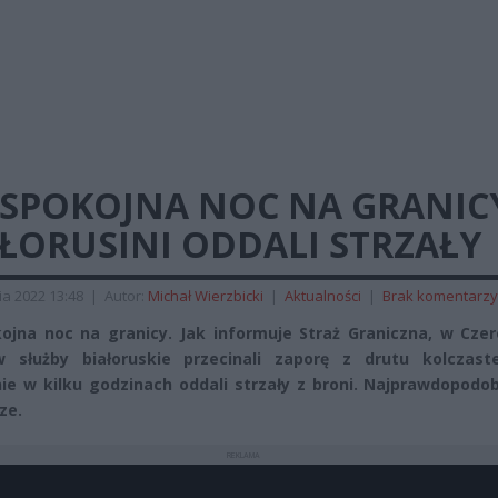
ESPOKOJNA NOC NA GRANIC
ŁORUSINI ODDALI STRZAŁY
ia 2022 13:48
|
Autor:
Michał Wierzbicki
|
Aktualności
|
Brak komentarzy
ojna noc na granicy. Jak informuje Straż Graniczna, w Cze
w służby białoruskie przecinali zaporę z drutu kolczast
ie w kilku godzinach oddali strzały z broni. Najprawdopodo
ze.
REKLAMA