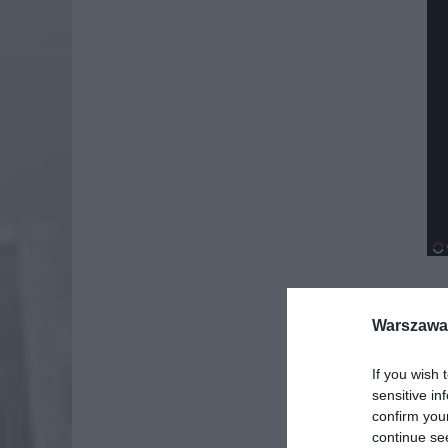
Warszawa 
Dod
If you wish 
sensitive in
confirm you
continue se