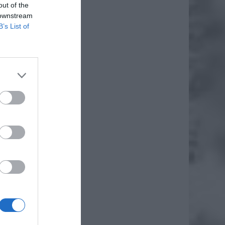
out of the
 downstream
B’s List of
y cięli
łnierze
iska pod
łoruskie