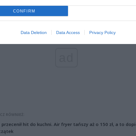
się”
– poinformowała por. Anna Michalska ze Straży Granicznej.
CONFIRM
Data Deletion
Data Access
Privacy Policy
ad
CZ RÓWNIEŻ:
l przecenił hit do kuchni. Air fryer tańszy aż o 150 zł, a to dop
czątek