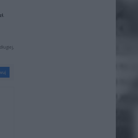
ł.
długiej,
wuj