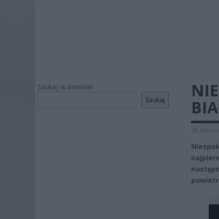
NI
Szukaj w serwisie
Szukaj
BIA
26 styczn
Niespok
najpier
następn
powietr