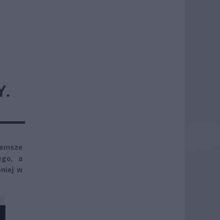
Y.
remsze
ego, a
bniej w