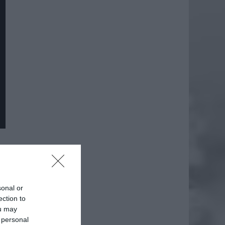
daj
sonal or
ection to
ou may
 personal