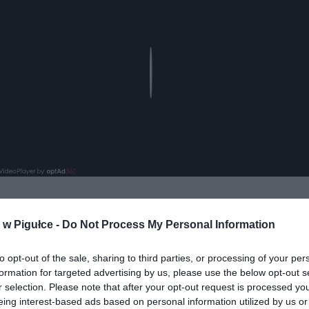
Play
w Pigułce -
Do Not Process My Personal Information
aj nas do preferowanych źródeł w Google
Do
to opt-out of the sale, sharing to third parties, or processing of your per
formation for targeted advertising by us, please use the below opt-out s
r selection. Please note that after your opt-out request is processed y
eing interest-based ads based on personal information utilized by us or