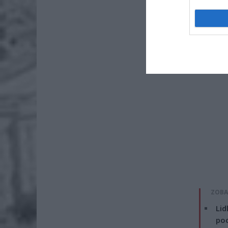
oddaliły 
ZOBA
Lid
po