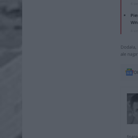
4 si
Pie
Wni
4 si
Dodała, ż
ale najp
O
finans