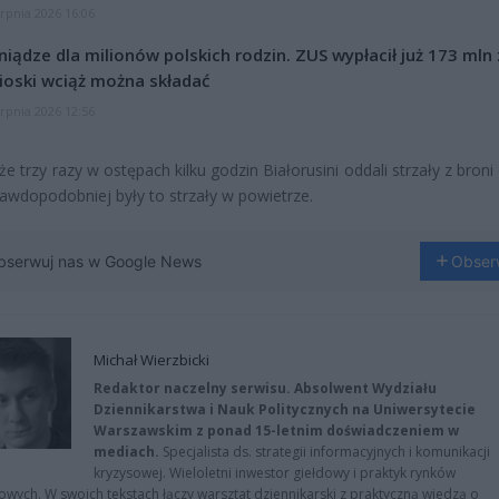
erpnia 2026 16:06
niądze dla milionów polskich rodzin. ZUS wypłacił już 173 mln z
oski wciąż można składać
erpnia 2026 12:56
e trzy razy w ostępach kilku godzin Białorusini oddali strzały z broni 
rawdopodobniej były to strzały w powietrze.
bserwuj nas w Google News
Obser
Michał Wierzbicki
Redaktor naczelny serwisu. Absolwent Wydziału
Dziennikarstwa i Nauk Politycznych na Uniwersytecie
Warszawskim z ponad 15-letnim doświadczeniem w
mediach.
Specjalista ds. strategii informacyjnych i komunikacji
kryzysowej. Wieloletni inwestor giełdowy i praktyk rynków
owych. W swoich tekstach łączy warsztat dziennikarski z praktyczną wiedzą o