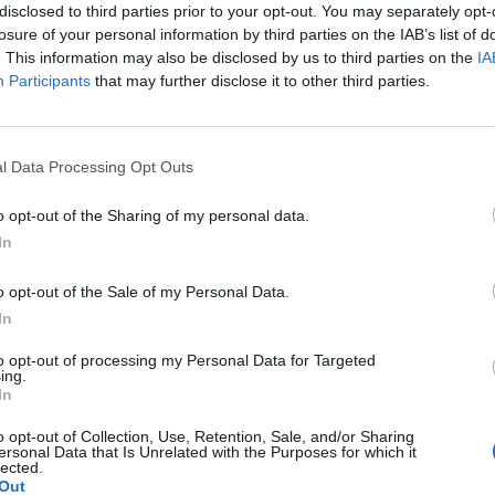
disclosed to third parties prior to your opt-out. You may separately opt-
losure of your personal information by third parties on the IAB’s list of
. This information may also be disclosed by us to third parties on the
IA
Participants
that may further disclose it to other third parties.
l Data Processing Opt Outs
o opt-out of the Sharing of my personal data.
In
o opt-out of the Sale of my Personal Data.
In
Fot. Straż Graniczna
to opt-out of processing my Personal Data for Targeted
ing.
In
ek około godz. 17 zauważyliśmy 11 żołnierzy białoruskich, którz
nę. Skierowaliśmy w ten rejon dodatkowe patrole. Na ich widok żo
o opt-out of Collection, Use, Retention, Sale, and/or Sharing
cy zaczęli rzucać kamieniami, oślepiać laserami. Padały również wyzw
ersonal Data that Is Unrelated with the Purposes for which it
lected.
służb, Polaków, Polski. Trwało to wszystko godzinę, po czym służby bia
Out