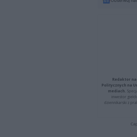
Obserwuj na
Redaktor na
Politycznych na 
mediach.
Specja
inwestor giełd
dziennikarski z pr
Cap