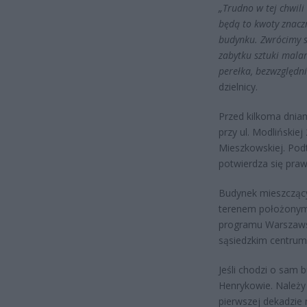
„Trudno w tej chwil
będą to kwoty znacz
budynku. Zwrócimy s
zabytku sztuki malar
perełka, bezwzględn
dzielnicy.
Przed kilkoma dniam
przy ul. Modlińskie
Mieszkowskiej. Podt
potwierdza się praw
Budynek mieszczący 
terenem położonym 
programu Warszawsk
sąsiedzkim centrum t
Jeśli chodzi o sam 
Henrykowie. Należy 
pierwszej dekadzie 