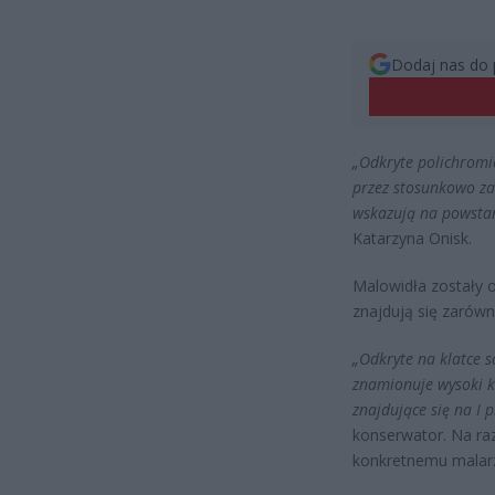
Dodaj nas do 
„Odkryte polichromi
przez stosunkowo za
wskazują na powstan
Katarzyna Onisk.
Malowidła zostały o
znajdują się zarówn
„Odkryte na klatce 
znamionuje wysoki ku
znajdujące się na I 
konserwator. Na raz
konkretnemu malarz