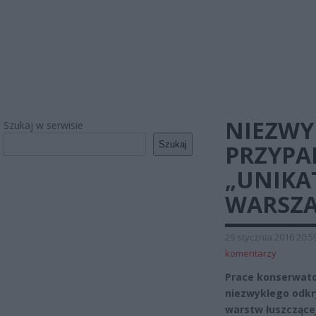
NIEZWY
Szukaj w serwisie
Szukaj
PRZYPA
„UNIKA
WARSZA
29 stycznia 2016 20:5
komentarzy
Prace konserwato
niezwykłego odkr
warstw łuszczącej