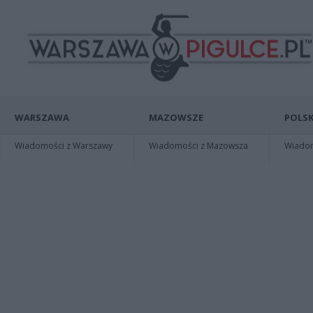
WARSZAWA
MAZOWSZE
POLSK
Wiadomości z Warszawy
Wiadomości z Mazowsza
Wiadomo