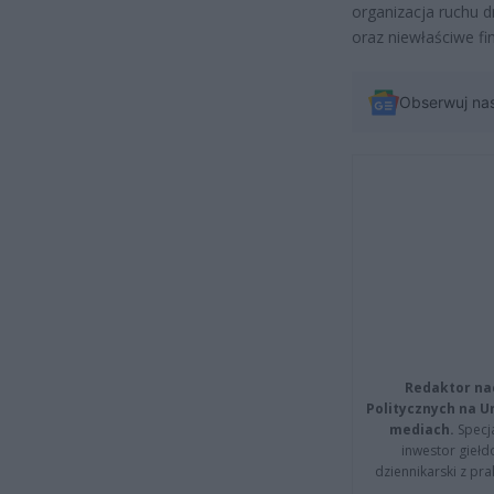
organizacja ruchu
oraz niewłaściwe f
Obserwuj na
Redaktor na
Politycznych na 
mediach.
Specja
inwestor giełd
dziennikarski z pr