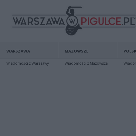
WARSZAWA
MAZOWSZE
POLSK
Wiadomości z Warszawy
Wiadomości z Mazowsza
Wiadomo