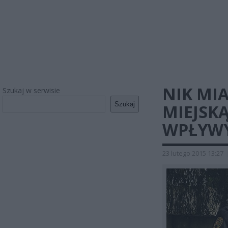
NIK MI
Szukaj w serwisie
Szukaj
MIEJSKĄ
WPŁYWY
23 lutego 2015 13:27