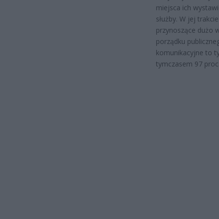
miejsca ich wystawi
służby. W jej trakc
przynoszące dużo wi
porządku publiczneg
komunikacyjne to ty
tymczasem 97 proc.