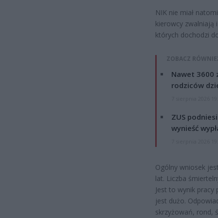
NIK nie miał natomi
kierowcy zwalniają
których dochodzi d
ZOBACZ RÓWNIE
Nawet 3600 z
rodziców dzie
7 sierpnia 2026 19
ZUS podniesie
wynieść wypł
7 sierpnia 2026 19
Ogólny wniosek jest
lat. Liczba śmierte
Jest to wynik pracy
jest dużo. Odpowia
skrzyżowań, rond, ś