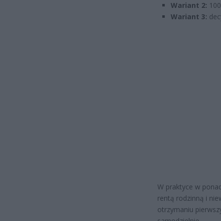
Wariant 2:
100%
Wariant 3:
decy
W praktyce w ponad
rentą rodzinną i ni
otrzymaniu pierwsz
samodzielnie.