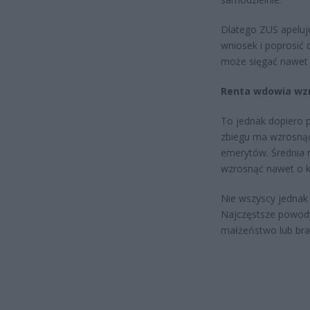
Dlatego ZUS apeluj
wniosek i poprosić 
może sięgać nawet k
Renta wdowia wzro
To jednak dopiero 
zbiegu ma wzrosną
emerytów. Średnia r
wzrosnąć nawet o ki
Nie wszyscy jednak 
Najczęstsze powody
małżeństwo lub bra