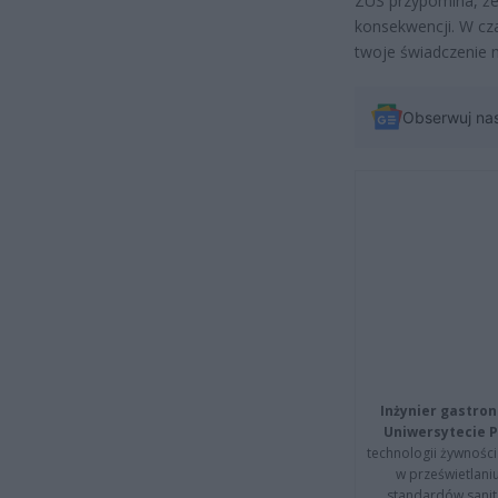
ZUS przypomina, ż
konsekwencji. W cz
twoje świadczenie 
Obserwuj na
Inżynier gastron
Uniwersytecie P
technologii żywności 
w prześwietlani
standardów sanita