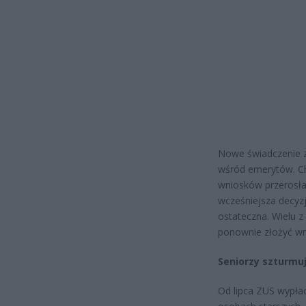
Nowe świadczenie z
wśród emerytów. Cho
wniosków przerosła
wcześniejsza decyzj
ostateczna. Wielu 
ponownie złożyć wn
Seniorzy szturmu
Od lipca ZUS wypła