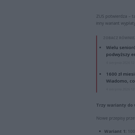
ZUS potwierdza – ta
inny wariant wypłaty
ZOBACZ RÓWNIE
Wielu senior
podwyższy e
4 sierpnia 2026 12
1600 zł mies
Wiadomo, co
4 sierpnia 2026 12
Trzy warianty do 
Nowe przepisy prze
Wariant 1:
100%