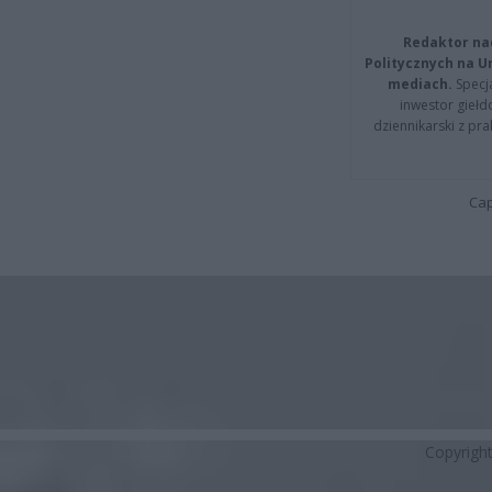
Redaktor na
Politycznych na 
mediach.
Specja
inwestor giełd
dziennikarski z pr
Cap
Copyrigh