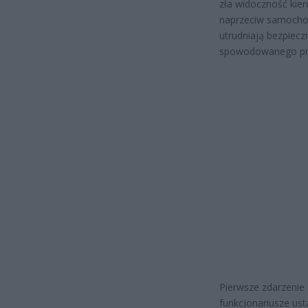
zła widoczność kie
naprzeciw samochod
utrudniają bezpiecz
spowodowanego prz
Pierwsze zdarzenie 
funkcjonariusze ust