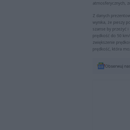
atmosferycznych, 
Z danych prezento
wynika, że pieszy 
szanse by przeżyć i
prędkość do 50 km/h
zwiększenie prędkoś
prędkość, która mo
Obserwuj na