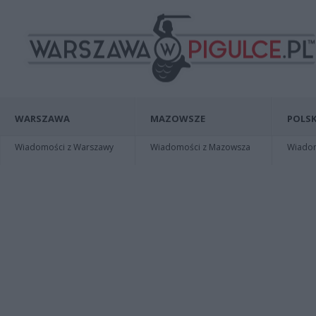
WARSZAWA
MAZOWSZE
POLSK
Wiadomości z Warszawy
Wiadomości z Mazowsza
Wiadomo