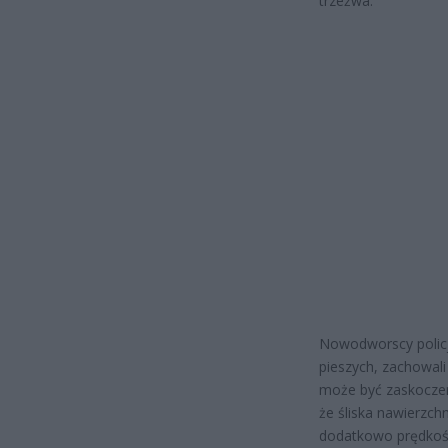
trzeźwa.
Nowodworscy policj
pieszych, zachowali
może być zaskoczen
że śliska nawierzch
dodatkowo prędkoś