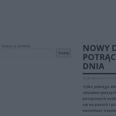
NOWY D
Szukaj w serwisie
Szukaj
POTRĄC
DNIA
28 grudnia 2016 21:23
Tylko jednego dni
udziałem pieszyc
potrąconych osób 
się na pasach i pr
natomiast trzeźw