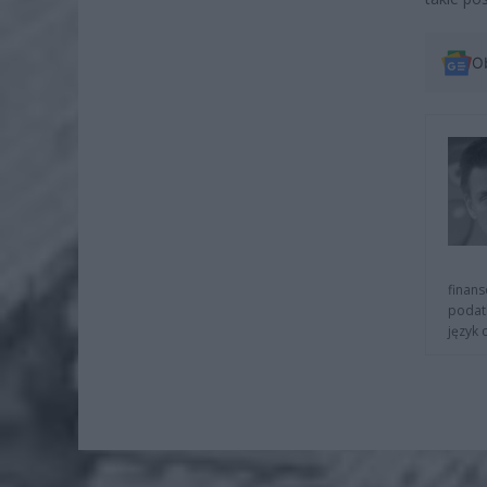
O
finans
podat
język 