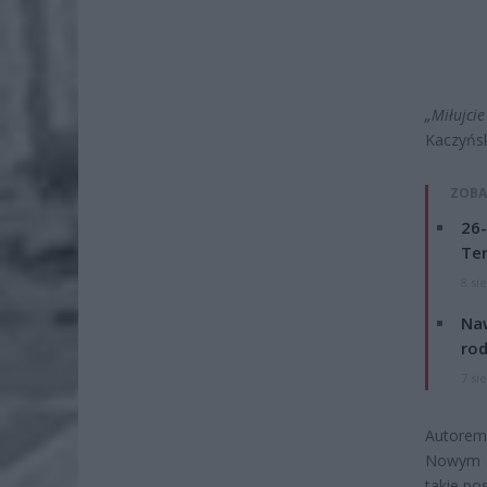
„Miłujci
Kaczyńsk
ZOBA
26-
Ter
8 si
Naw
rod
7 si
Autorem 
Nowym Są
takie po