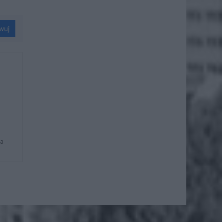
wuj
na