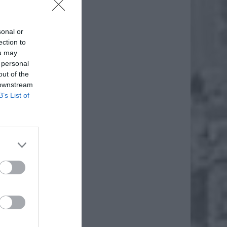
sonal or
ection to
ou may
 personal
out of the
 downstream
daj
B’s List of