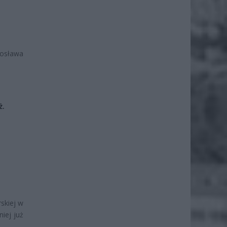
rosława
ż.
rskiej w
iej już