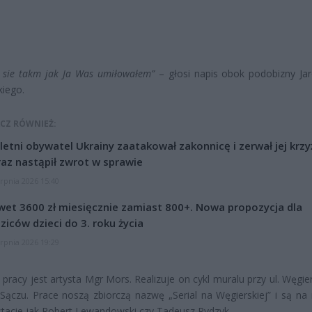
e sie takm jak Ja Was umiłowałem”
– głosi napis obok podobizny Ja
iego.
CZ RÓWNIEŻ:
letni obywatel Ukrainy zaatakował zakonnicę i zerwał jej krzy
az nastąpił zwrot w sprawie
erpnia 2026 15:40
et 3600 zł miesięcznie zamiast 800+. Nowa propozycja dla
ziców dzieci do 3. roku życia
erpnia 2026 19:29
pracy jest artysta Mgr Mors. Realizuje on cykl muralu przy ul. Węgie
czu. Prace noszą zbiorczą nazwę „Serial na Węgierskiej” i są na n
stacie jak Robert Lewandowski czy Tadeusz Rydzyk.