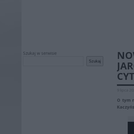
NO
Szukaj w serwisie
Szukaj
JAR
CYT
9 lipca 2
O tym m
Kaczyńsk