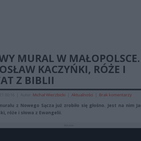
WY MURAL W MAŁOPOLSCE.
OSŁAW KACZYŃKI, RÓŻE I
AT Z BIBLII
021 00:16
|
Autor:
Michał Wierzbicki
|
Aktualności
|
Brak komentarzy
uralu z Nowego Sącza już zrobiło się głośno. Jest na nim J
i, róże i słowa z Ewangelii.
REKLAMA