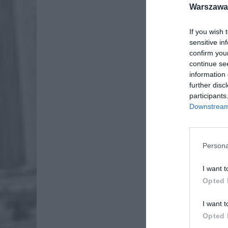
Warszawa 
If you wish 
sensitive in
confirm you
continue se
information 
further disc
Dod
participants
Downstream 
Persona
I want t
Opted 
I want t
Opted 