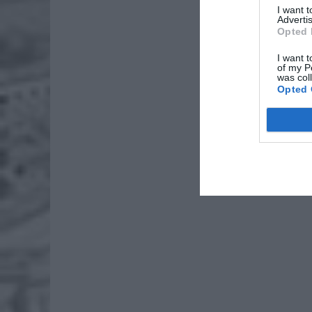
I want 
Advertis
Opted 
I want t
of my P
was col
Opted 