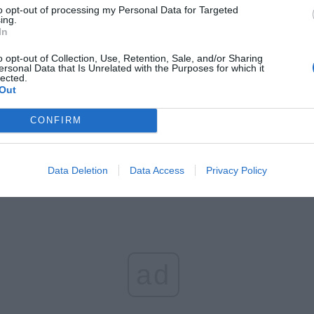
to opt-out of processing my Personal Data for Targeted
ing.
In
o opt-out of Collection, Use, Retention, Sale, and/or Sharing
ersonal Data that Is Unrelated with the Purposes for which it
lected.
Out
CONFIRM
Data Deletion
Data Access
Privacy Policy
ad