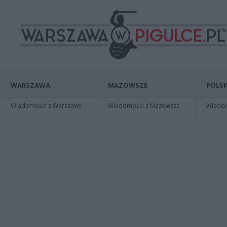
WARSZAWA
MAZOWSZE
POLSK
Wiadomości z Warszawy
Wiadomości z Mazowsza
Wiadomo