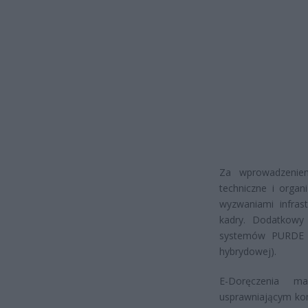
Za wprowadzeniem
techniczne i organ
wyzwaniami infrast
kadry. Dodatkowy
systemów PURDE (r
hybrydowej).
E-Doręczenia m
usprawniającym kom