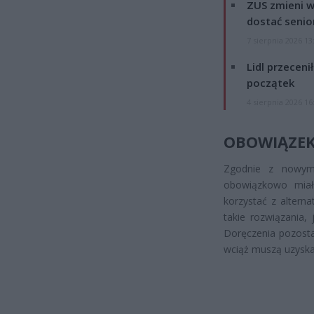
ZUS zmieni w
dostać senio
7 sierpnia 2026 13
Lidl przeceni
początek
4 sierpnia 2026 16
OBOWIĄZEK
Zgodnie z nowymi
obowiązkowo miał
korzystać z altern
takie rozwiązania,
Doręczenia pozosta
wciąż muszą uzyska