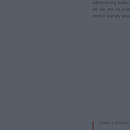
administracji publi
nic nie stoi na pr
drodze stanęły utru
ZOBACZ RÓWNIE