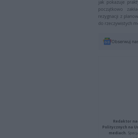
jak pokazuje prak
początkowo zakła
rezygnacji z plano
do rzeczywistych moż
Obserwuj na
Redaktor na
Politycznych na 
mediach.
Specja