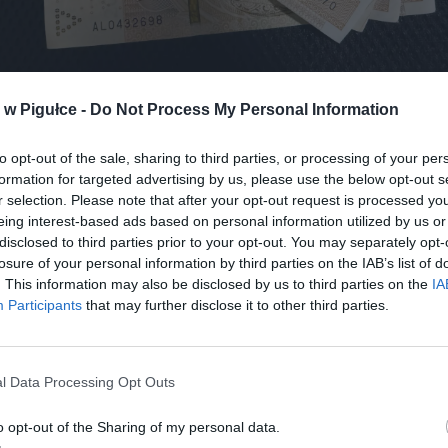
Fot. Warszawa w Pigułce
w Pigułce -
Do Not Process My Personal Information
 ustawy został w pełni opracowany wraz z wszystkimi niezb
tami, obliczeniami i uzasadnieniem prawnym. Ministerstwo Fun
to opt-out of the sale, sharing to third parties, or processing of your per
formation for targeted advertising by us, please use the below opt-out s
i Regionalnej dysponuje kompletną dokumentacją techniczną,
r selection. Please note that after your opt-out request is processed y
iłaby natychmiastowe rozpoczęcie procedury legislacyjnej. Pom
eing interest-based ads based on personal information utilized by us or
ci merytorycznej, ustawa nie trafi do Sejmu z powodu polityczny
disclosed to third parties prior to your opt-out. You may separately opt-
rządzącej.
losure of your personal information by third parties on the IAB’s list of
. This information may also be disclosed by us to third parties on the
IA
Participants
that may further disclose it to other third parties.
l Data Processing Opt Outs
ad
o opt-out of the Sharing of my personal data.