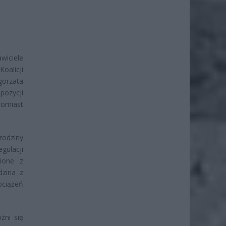
wiciele
oalicji
gorzata
pozycji
tomiast
rodziny
gulacji
ione z
dzina z
ciążeń
żni się