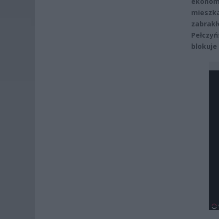
ekono
mieszka
zabrak
Pełczyń
blokuje