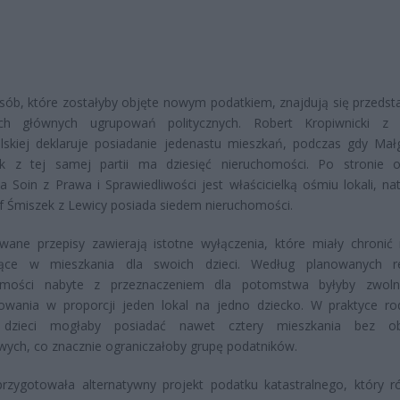
ób, które zostałyby objęte nowym podatkiem, znajdują się przedsta
ich głównych ugrupowań politycznych. Robert Kropiwnicki z K
lskiej deklaruje posiadanie jedenastu mieszkań, podczas gdy Mał
k z tej samej partii ma dziesięć nieruchomości. Po stronie o
a Soin z Prawa i Sprawiedliwości jest właścicielką ośmiu lokali, na
f Śmiszek z Lewicy posiada siedem nieruchomości.
wane przepisy zawierają istotne wyłączenia, które miały chronić 
jące w mieszkania dla swoich dzieci. Według planowanych re
omości nabyte z przeznaczeniem dla potomstwa byłyby zwoln
owania w proporcji jeden lokal na jedno dziecko. W praktyce ro
 dzieci mogłaby posiadać nawet cztery mieszkania bez ob
ych, co znacznie ograniczałoby grupę podatników.
rzygotowała alternatywny projekt podatku katastralnego, który ró