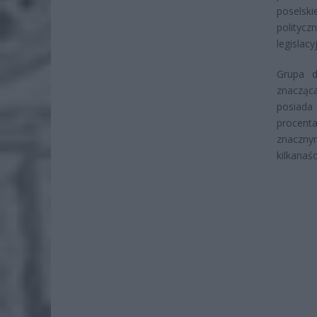
poselski
polityc
legislac
Grupa d
znacząc
posiada
procent
znaczny
kilkanaś