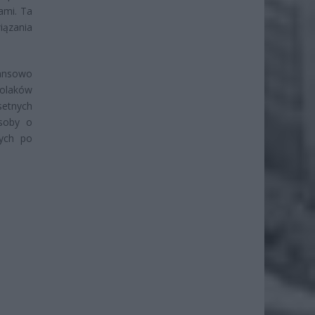
ami. Ta
iązania
ansowo
Polaków
setnych
osoby o
cych po