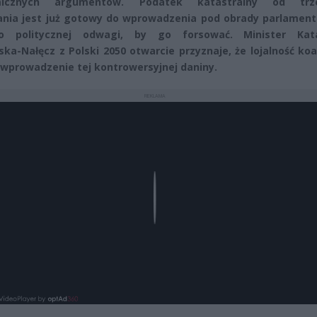
micznych argumentów. Podatek katastralny od trze
nia jest już gotowy do wprowadzenia pod obrady parlamentu
ło politycznej odwagi, by go forsować. Minister Kat
ska-Nałęcz z Polski 2050 otwarcie przyznaje, że lojalność koa
 wprowadzenie tej kontrowersyjnej daniny.
REKLAMA
Play