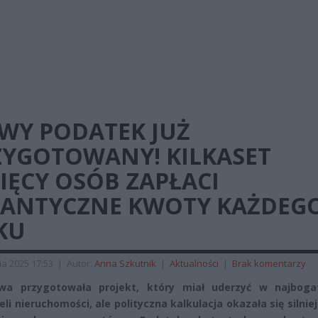
WY PODATEK JUŻ
ZYGOTOWANY! KILKASET
IĘCY OSÓB ZAPŁACI
GANTYCZNE KWOTY KAŻDEG
KU
ia 2025 17:53
|
Autor:
Anna Szkutnik
|
Aktualności
|
Brak komentarzy
wa przygotowała projekt, który miał uderzyć w najboga
eli nieruchomości, ale polityczna kalkulacja okazała się silnie