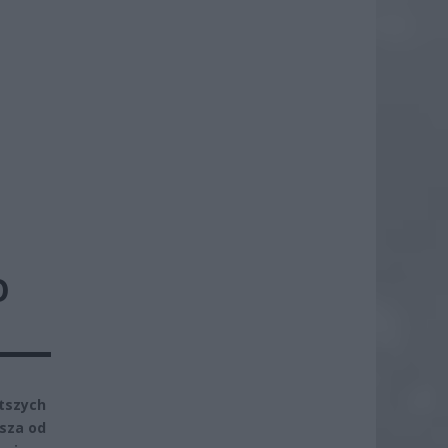
O
tszych
jsza od