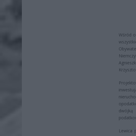
Wśród os
wszystk
Obywate
Niemczy
Agnieszk
Krzyszto
Projekto
inwestu
nieruch
opodatk
dwójką
podatkow
Lewica p