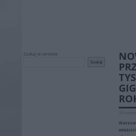
NO
Szukaj w serwisie
Szukaj
PR
TYS
GI
RO
18 sierpn
Warsza
właścici