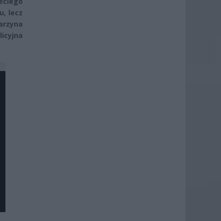
ciego
, lecz
arzyna
licyjna