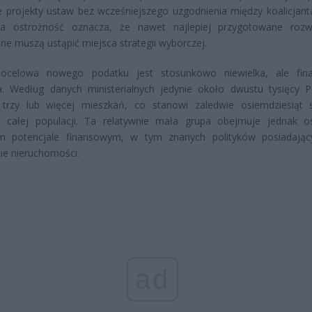
e projekty ustaw bez wcześniejszego uzgodnienia między koalicjant
zna ostrożność oznacza, że nawet najlepiej przygotowane rozw
yjne muszą ustąpić miejsca strategii wyborczej.
ocelowa nowego podatku jest stosunkowo niewielka, ale fin
a. Według danych ministerialnych jedynie około dwustu tysięcy 
 trzy lub więcej mieszkań, co stanowi zaledwie osiemdziesiąt 
a całej populacji. Ta relatywnie mała grupa obejmuje jednak 
m potencjale finansowym, w tym znanych polityków posiadają
cie nieruchomości.
ad