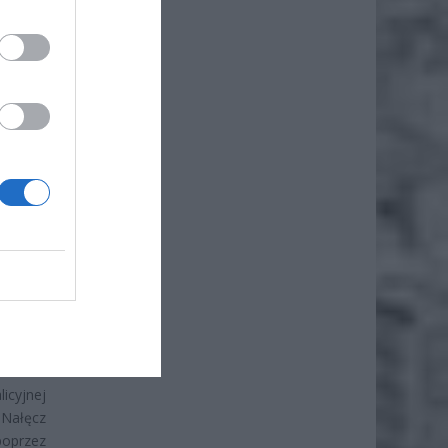
icyjnej
-Nałęcz
oprzez