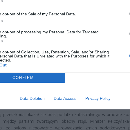
In
o opt-out of the Sale of my Personal Data.
In
to opt-out of processing my Personal Data for Targeted
ing.
In
CZ RÓWNIEŻ:
o opt-out of Collection, Use, Retention, Sale, and/or Sharing
ersonal Data that Is Unrelated with the Purposes for which it
et 3600 zł miesięcznie zamiast 800+. Nowa propozycja dla
lected.
Out
ziców dzieci do 3. roku życia
erpnia 2026 19:29
CONFIRM
 podniesie próg 500 plus dla seniorów. Policzyliśmy, ile może
ieść wypłata przy emeryturze od 2200 do 2700 zł
Data Deletion
Data Access
Privacy Policy
erpnia 2026 19:14
 przeszkodą okazał się brak podatku katastralnego w umowie koal
j między partiami tworzącymi obecny rząd. Minister Pełczyńska
la, że byłoby niepoważne wprowadzanie zmian podatkowych p