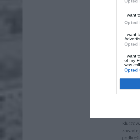
Opted 
I want t
Opted 
I want 
Advertis
Opted 
ZOBA
I want t
of my P
Naw
was col
Opted 
rod
7 si
ZUS
wyn
7 si
Kluczową
zawarte
podkreś