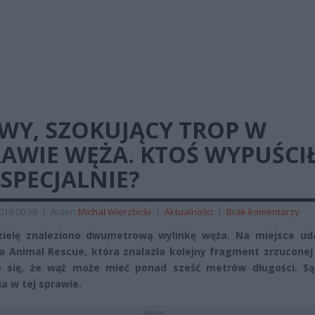
WY, SZOKUJĄCY TROP W
AWIE WĘŻA. KTOŚ WYPUŚCI
SPECJALNIE?
2018 00:58
|
Autor:
Michał Wierzbicki
|
Aktualności
|
Brak komentarzy
ielę znaleziono dwumetrową wylinkę węża. Na miejsce uda
a Animal Rescue, która znalazła kolejny fragment zrzuconej
o się, że wąż może mieć ponad sześć metrów długości. S
ia w tej sprawie.
REKLAMA