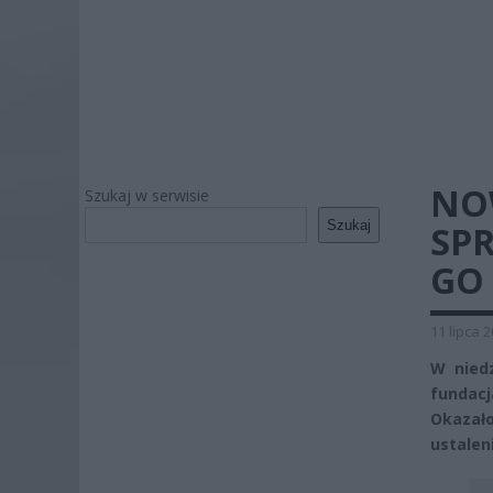
NO
Szukaj w serwisie
Szukaj
SPR
GO 
11 lipca 
W niedz
fundacj
Okazał
ustalen