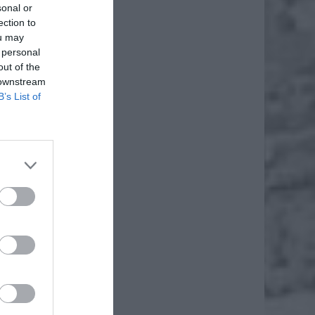
sonal or
ection to
ou may
 personal
out of the
 downstream
B’s List of
 metrów