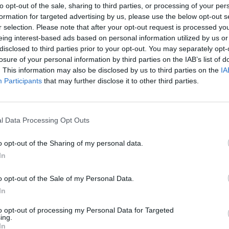
to opt-out of the sale, sharing to third parties, or processing of your per
formation for targeted advertising by us, please use the below opt-out s
r selection. Please note that after your opt-out request is processed y
eing interest-based ads based on personal information utilized by us or
disclosed to third parties prior to your opt-out. You may separately opt-
losure of your personal information by third parties on the IAB’s list of
. This information may also be disclosed by us to third parties on the
IA
Participants
that may further disclose it to other third parties.
l Data Processing Opt Outs
o opt-out of the Sharing of my personal data.
In
o opt-out of the Sale of my Personal Data.
In
Fot. Animal Rescue Polska
to opt-out of processing my Personal Data for Targeted
ing.
In
rwają poszukiwania gada, którego rozmiar szacuje się na sześć