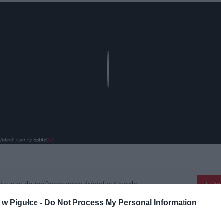
Play
aj nas do preferowanych źródeł w Google
Do
w Pigułce -
Do Not Process My Personal Information