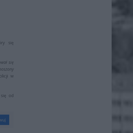
óry się
ował się
ynoszony
icji w
 się od
wuj