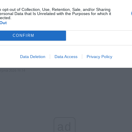
 i około 50 cm w obwodzie.
o opt-out of Collection, Use, Retention, Sale, and/or Sharing
ersonal Data that Is Unrelated with the Purposes for which it
lected.
CZ RÓWNIEŻ:
Out
et 3600 zł miesięcznie zamiast 800+. Nowa propozycja dla
ziców dzieci do 3. roku życia
CONFIRM
erpnia 2026 19:29
 podniesie próg 500 plus dla seniorów. Policzyliśmy, ile może
Data Deletion
Data Access
Privacy Policy
ieść wypłata przy emeryturze od 2200 do 2700 zł
erpnia 2026 19:14
ad