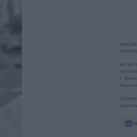
Specjal
przemies
Jak się 
motolotn
z samoc
Piaseczn
Zarówno
spacerów
O