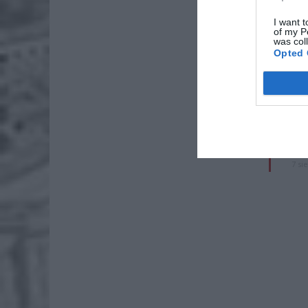
długości
I want t
of my P
was col
ZOBA
Opted 
Naw
rod
7 si
ZUS
wyn
7 si