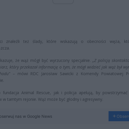
iści znaleźli też ślady, które wskazują o obecności węża, kt
zcza.
okazuje, że wąż mógł być wyrzucony specjalnie.
„Z policją skontakt
iarz, który przekazał informację o tym, że mógł widzieć jak wąż był w
hodu”
– mówi RDC Jarosław Sawicki z Komendy Powiatowej Pol
ie.
 fundacja Animal Rescue, jak i policja apelują, by powstrzymać
 w tamtym rejonie. Wąż może być głodny i agresywny.
bserwuj nas w Google News
Obser