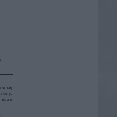
Ł
ła się
 skóry.
ą nowe