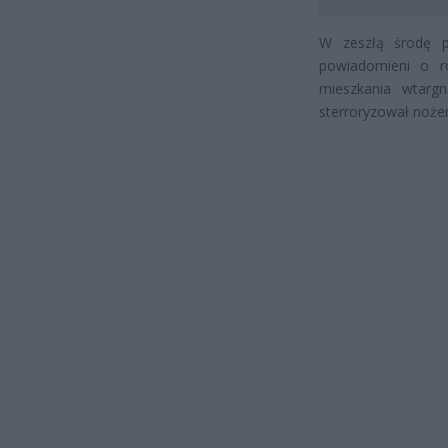
W zeszłą środę p
powiadomieni o r
mieszkania wtarg
sterroryzował noże