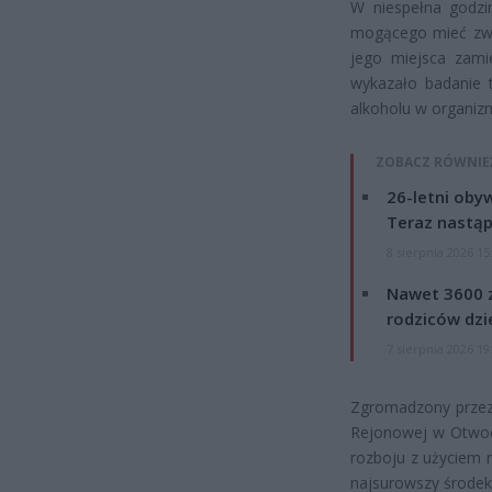
W niespełna godzi
mogącego mieć zwią
jego miejsca zamie
wykazało badanie t
alkoholu w organiz
ZOBACZ RÓWNIE
26-letni obyw
Teraz nastąp
8 sierpnia 2026 15
Nawet 3600 z
rodziców dzie
7 sierpnia 2026 19
Zgromadzony przez 
Rejonowej w Otwock
rozboju z użyciem 
najsurowszy środe