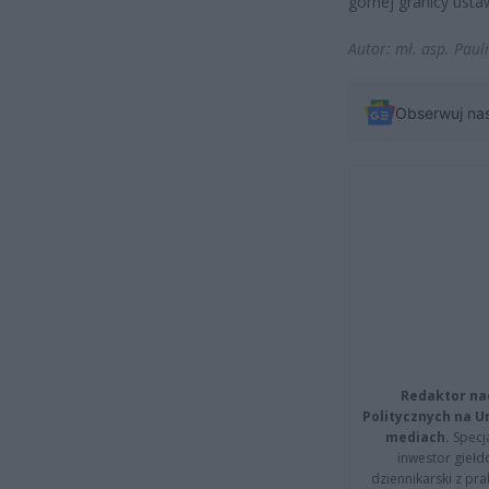
górnej granicy ust
Autor: mł. asp. Pau
Obserwuj na
Redaktor na
Politycznych na 
mediach.
Specja
inwestor giełd
dziennikarski z pr