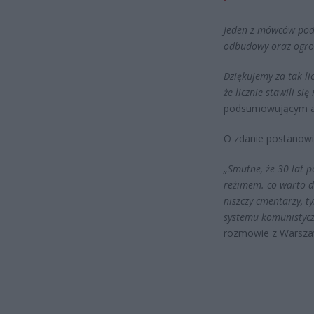
Jeden z mówców podkr
odbudowy oraz ogro
Dziękujemy za tak li
że licznie stawili s
podsumowującym a
O zdanie postanowi
„Smutne, że 30 lat 
reżimem. co warto d
niszczy cmentarzy, 
systemu komunistycz
rozmowie z Warsza