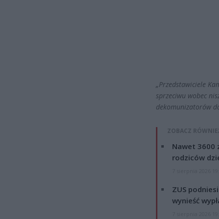
„Przedstawiciele Kam
sprzeciwu wobec nis
dekomunizatorów do
ZOBACZ RÓWNIE
Nawet 3600 z
rodziców dzie
7 sierpnia 2026 19
ZUS podniesie
wynieść wypł
7 sierpnia 2026 19