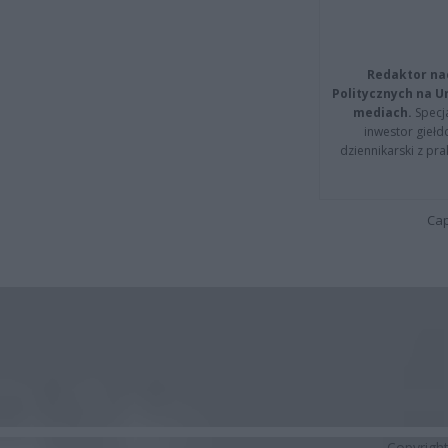
Redaktor na
Politycznych na 
mediach.
Specja
inwestor giełd
dziennikarski z pr
Cap
Copyrigh