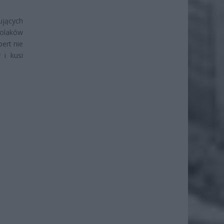
ujących
Polaków
ert nie
 i kusi