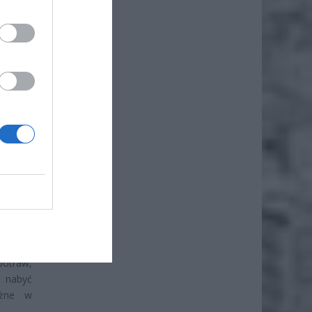
iero
ł.
hcą go
zypadku
potraw,
 nabyć
ażne w