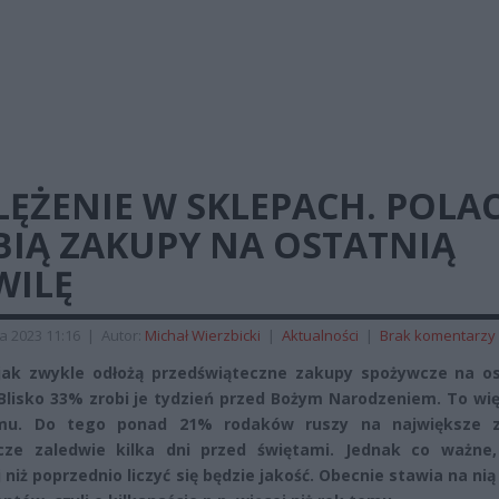
ĘŻENIE W SKLEPACH. POLA
BIĄ ZAKUPY NA OSTATNIĄ
WILĘ
a 2023 11:16
|
Autor:
Michał Wierzbicki
|
Aktualności
|
Brak komentarzy
jak zwykle odłożą przedświąteczne zakupy spożywcze na os
 Blisko 33% zrobi je tydzień przed Bożym Narodzeniem. To wię
mu. Do tego ponad 21% rodaków ruszy na największe 
cze zaledwie kilka dni przed świętami. Jednak co ważne,
j niż poprzednio liczyć się będzie jakość. Obecnie stawia na ni