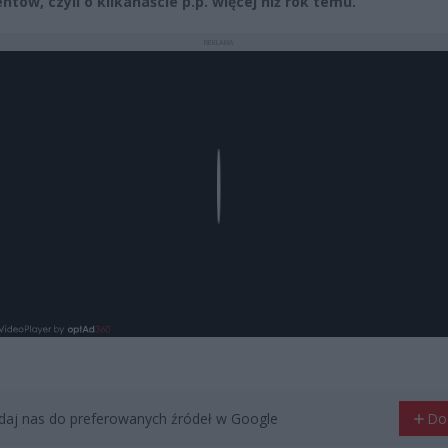
ntów, czyli o kilkanaście p.p. więcej niż rok temu.
REKLAMA
Play
aj nas do preferowanych źródeł w Google
Do