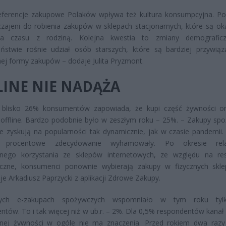
eferencje zakupowe Polaków wpływa też kultura konsumpcyjna. Po
zajeni do robienia zakupów w sklepach stacjonarnych, które są ok
ia czasu z rodziną. Kolejna kwestia to zmiany demografic
eństwie rośnie udział osób starszych, które są bardziej przywią
nej formy zakupów – dodaje Julita Pryzmont.
INE NIE NADĄŻA
 blisko 26% konsumentów zapowiada, że kupi część żywności on
 offline. Bardzo podobnie było w zeszłym roku – 25%. – Zakupy sp
ie zyskują na popularności tak dynamicznie, jak w czasie pandemii
y procentowe zdecydowanie wyhamowały. Po okresie rela
ego korzystania ze sklepów internetowych, ze względu na res
czne, konsumenci ponownie wybierają zakupy w fizycznych skl
e Arkadiusz Paprzycki z aplikacji Zdrowe Zakupy.
ch e-zakupach spożywczych wspomniało w tym roku ty
tów. To i tak więcej niż w ub.r. – 2%. Dla 0,5% respondentów kanał
znej żywności w ogóle nie ma znaczenia. Przed rokiem dwa razy