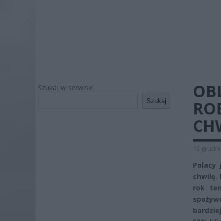
OBL
Szukaj w serwisie
Szukaj
RO
CH
12 grudni
Polacy 
chwilę.
rok te
spożyw
bardzie