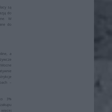
lacy są
azją do
zne. W
zane do
line, a
ożywcze
. Mocne
tywnie
trykcje
epach –
lko 3%
 zakupu
 więcej