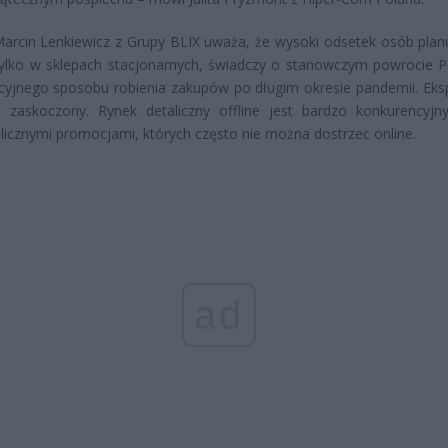
Marcin Lenkiewicz z Grupy BLIX uważa, że wysoki odsetek osób plan
tylko w sklepach stacjonarnych, świadczy o stanowczym powrocie 
cyjnego sposobu robienia zakupów po długim okresie pandemii. Eksp
 zaskoczony. Rynek detaliczny offline jest bardzo konkurencyjny
 licznymi promocjami, których często nie można dostrzec online.
ad