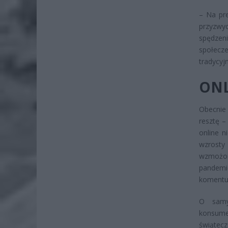
– Na pr
przyzwyc
spędzen
społecz
tradycyj
ONL
Obecnie
resztę –
online n
wzrost
wzmożon
pandemi
komentuj
O samy
konsumen
świątec