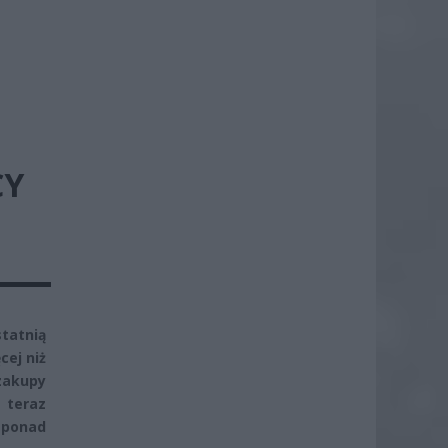
CY
tatnią
cej niż
zakupy
 teraz
ą ponad