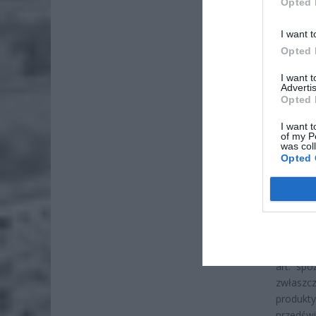
Opted 
I want t
Opted 
ZOBA
I want 
Advertis
Lid
Opted 
po
I want t
4 si
of my P
was col
Opted 
Pie
Wni
4 si
– Duża 
zobaczy
art. sp
zwłaszc
produk
przedświ