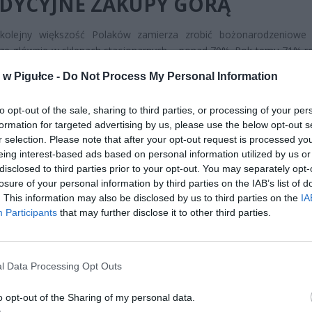
DYCYJNE ZAKUPY GÓRĄ
kolejny większość Polaków zamierza zrobić bożonarodzeniowe
ze głównie w sklepach stacjonarnych – ponad 70%. Rok temu 71% 
arowało. Tak wykazał raport platformy analityczno-badawcz
w Pigułce -
Do Not Process My Personal Information
H i Grupy BLIX pt. „PLANY ZAKUPOWE POLAKÓW NA ŚWIĘTA 20
znym badaniu wzięło udział ponad 1030 osób odpowiedzialn
to opt-out of the sale, sharing to third parties, or processing of your per
ne zakupy w swoich gospodarstwach domowych, a w ubiegłor
formation for targeted advertising by us, please use the below opt-out s
– 1105.
r selection. Please note that after your opt-out request is processed y
eing interest-based ads based on personal information utilized by us or
disclosed to third parties prior to your opt-out. You may separately opt-
losure of your personal information by third parties on the IAB’s list of
. This information may also be disclosed by us to third parties on the
IA
Participants
that may further disclose it to other third parties.
ad
l Data Processing Opt Outs
o opt-out of the Sharing of my personal data.