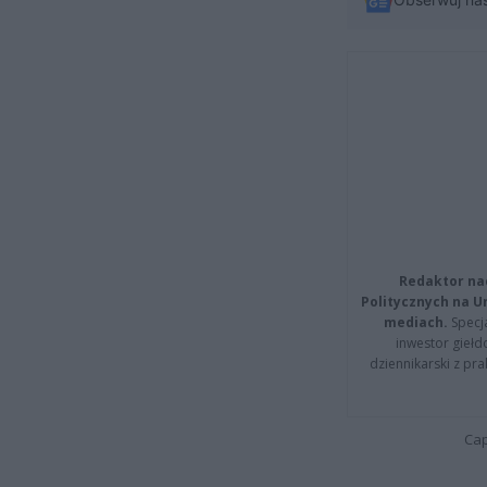
Redaktor na
Politycznych na 
mediach.
Specja
inwestor giełd
dziennikarski z pr
Cap