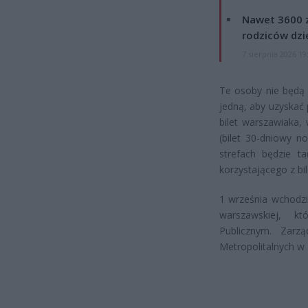
Nawet 3600 z
rodziców dzie
7 sierpnia 2026 19
Te osoby nie będą 
jedną, aby uzyskać 
bilet warszawiaka,
(bilet 30-dniowy n
strefach będzie ta
korzystającego z bi
1 września wchodzi
warszawskiej, k
Publicznym. Zarz
Metropolitalnych w