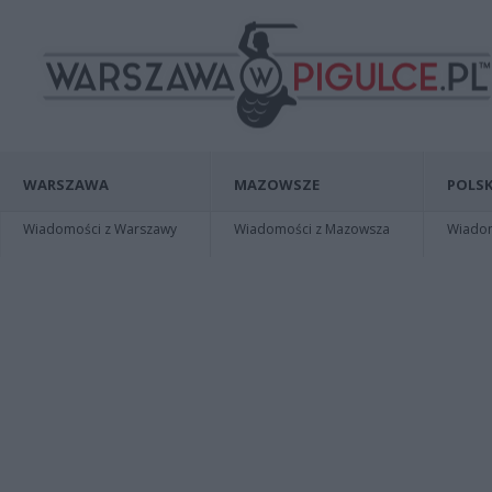
WARSZAWA
MAZOWSZE
POLSK
Wiadomości z Warszawy
Wiadomości z Mazowsza
Wiadomo