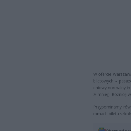
W ofercie Warszawa
biletowych – pasaże
dniowy normalny imi
zł mniej). Różnicę 
Przypominamy równ
ramach biletu szkol
Obserwuj na