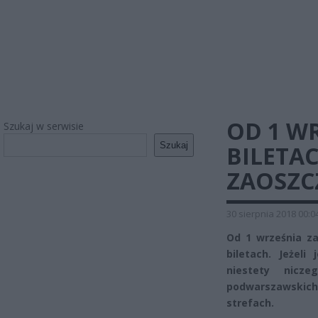
OD 1 W
Szukaj w serwisie
Szukaj
BILETAC
ZAOSZC
30 sierpnia 2018 00:0
Od 1 września za
biletach. Jeżeli
niestety nicz
podwarszawskich 
strefach.