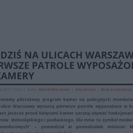
 DZIŚ NA ULICACH WARSZA
ERWSZE PATROLE WYPOSAŻO
KAMERY
a 2017 10:52
|
Autor:
Michał Wierzbicki
|
Aktualności
|
Brak komentarzy
amiamy pilotażowy program kamer na policyjnych mundurac
 ulice Warszawy wyruszą pierwsze patrole wyposażone w k
st jeszcze przed świętami kamer zaczną używać funkcjonari
nów: dolnośląskiego i podlaskiego. Dla mnie to symbol moder
mundurowych” – powiedział w poniedziałek minister M