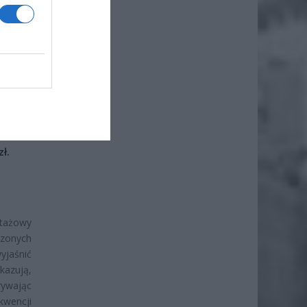
 mln zł
środków
ł.
iero
ł.
otażowy
czonych
yjaśnić
kazują,
ywając
kwencji