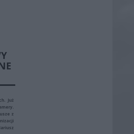
WY
NE
h. Już
amery.
usze z
nizacji
ariusz