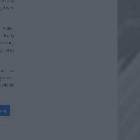
zostaną
ydziału
olicji
 – Będą
stracji
je oraz
mer na
rania i
awienie
wuj