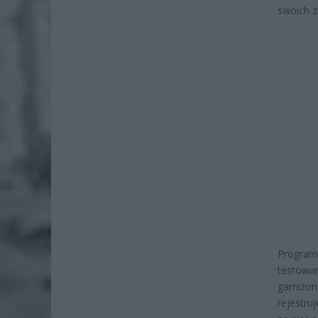
swoich z
Program
testowa
garnizo
rejestru