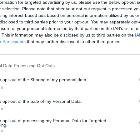
formation for targeted advertising by us, please use the below opt-out s
mowała, że kamery mogą pracować w trybie ciągłym do 10 godzin. 
r selection. Please note that after your opt-out request is processed y
ywać obraz i dźwięk w systemie szyfrowanym. Również moment reje
eing interest-based ads based on personal information utilized by us or
a będzie pozwalał na identyfikację funkcjonariusza, który ją obsługu
disclosed to third parties prior to your opt-out. You may separately opt-
nie daty i godziny interwencji” – dodała.
losure of your personal information by third parties on the IAB’s list of
. This information may also be disclosed by us to third parties on the
IA
Participants
that may further disclose it to other third parties.
l Data Processing Opt Outs
o opt-out of the Sharing of my personal data.
ad
In
o opt-out of the Sale of my Personal Data.
In
to opt-out of processing my Personal Data for Targeted
ing.
In
SWiA przypomniał, że od początku tego roku obowiązuje P