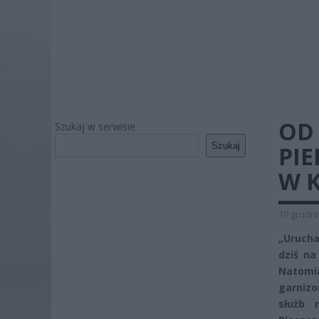
OD
Szukaj w serwisie
Szukaj
PI
W 
19 grudni
„Uruch
dziś na
Natomia
garnizo
służb 