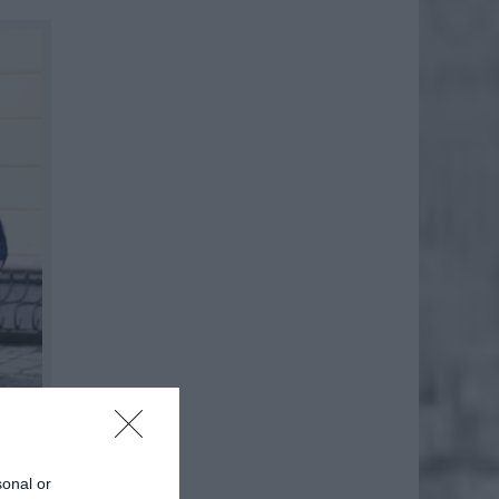
sonal or
olicji