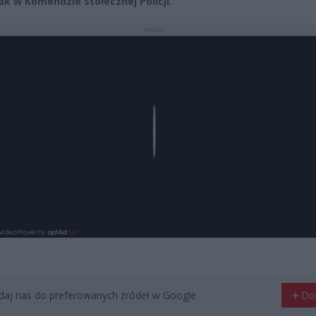
ak w Komendzie Stołecznej Policji.
REKLAMA
Play
aj nas do preferowanych źródeł w Google
Do