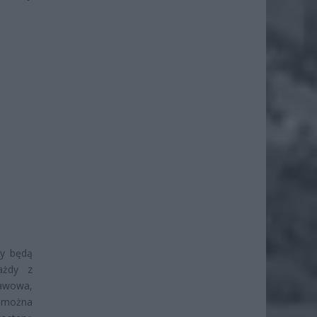
ry będą
ażdy z
awowa,
, można