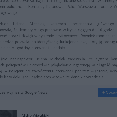
na bieżąco odtwarzać nagrania). W garnizonie stołecznym w kamery 
eni policjanci z Komendy Rejonowej Policji Warszawa I oraz z W
rogowego.
pektor Helena Michalak, zastępca komendanta głównego P
mowała, że kamery mogą pracować w trybie ciągłym do 10 godzin.
ywać obraz i dźwięk w systemie szyfrowanym. Również moment reje
a będzie pozwalał na identyfikację funkcjonariusza, który ją obsługu
nie daty i godziny interwencji – dodała.
eśnie nadinspektor Helena Michalak zapewniła, że system ka
h policjantów uniemożliwia jakąkolwiek ingerencję w długość nag
ę. – Policjant po zakończeniu interwencji poprzez włączenie, wst
o bazy dokującej, będzie archiwizował te dane – powiedziała.
bserwuj nas w Google News
Obser
Michał Wierzbicki