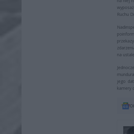
na niej 
wyposaż
Ruchu D
Nadins
poinfor
przekaz
zdarzeni
na ustale
Jednocz
mundurac
jego dat
kamery d
O