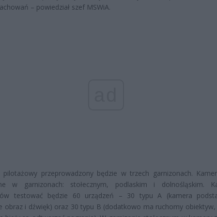
achowań – powiedział szef MSWiA.
ad
 pilotażowy przeprowadzony będzie w trzech garnizonach. Kame
ne w garnizonach: stołecznym, podlaskim i dolnośląskim. K
nów testować będzie 60 urządzeń – 30 typu A (kamera podst
je obraz i dźwięk) oraz 30 typu B (dodatkowo ma ruchomy obiektyw