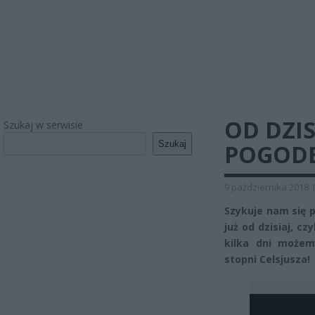
OD DZIS
Szukaj w serwisie
Szukaj
POGODĘ
9 października 2018 
Szykuje nam się p
już od dzisiaj, c
kilka dni możem
stopni Celsjusza!