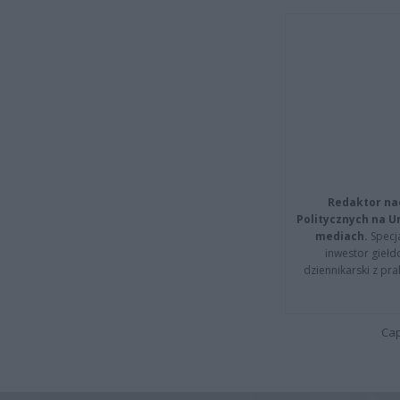
Redaktor na
Politycznych na 
mediach.
Specja
inwestor giełd
dziennikarski z pr
Cap