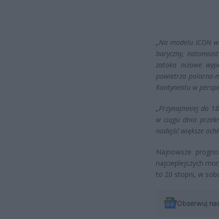
„Na modelu ICON wid
baryczny, natomias
zatoka niżowe wyp
powietrza polarno-m
Kontynentu w perspek
„Przynajmniej do 18
w ciągu dnia przek
nadejść większe och
Najnowsze progno
najcieplejszych mo
to 20 stopni, w sobo
Obserwuj na