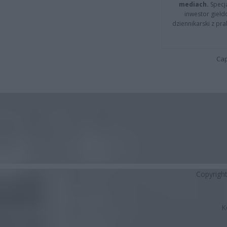
mediach.
Specja
inwestor giełd
dziennikarski z pr
Cap
Copyrigh
K