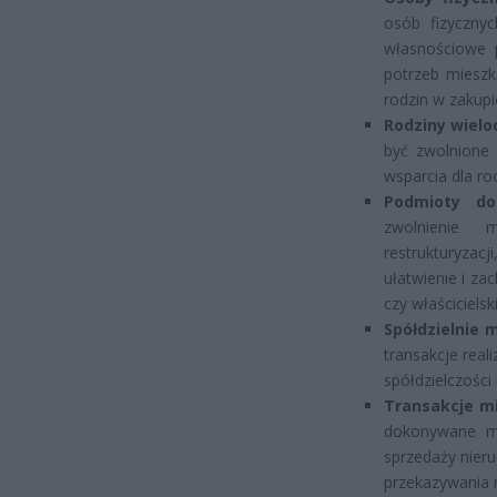
osób fizycznyc
własnościowe 
potrzeb mieszk
rodzin w zakupi
Rodziny wielo
być zwolnione
wsparcia dla rod
Podmioty dok
zwolnienie 
restrukturyzac
ułatwienie i z
czy właścicielsk
Spółdzielnie 
transakcje real
spółdzielczości
Transakcje mi
dokonywane mi
sprzedaży nier
przekazywania 