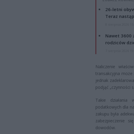
26-letni obyw
Teraz nastąp
8 sierpnia 2026 15
Nawet 3600 z
rodziców dzie
7 sierpnia 2026 19
Naliczenie właśc
transakcyjna może n
jednak zadeklarow
podjąć „czynności 
Takie działania
podatkowych dla na
zakupu była adekwa
zabezpieczenie s
dowodów.