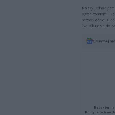
Należy jednak pam
ograniczeniom. Z
bezpośrednio z od
kwalifikuje się do 
Obserwuj na
Redaktor na
Politycznych na 