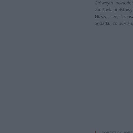
Głównym powodem z
zaniżania podstawy
Niższa cena tran
podatku, co uszczu
ZOBACZ RÓWNIE