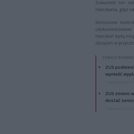
Dokument ten nal
mieszkania, gdyż t
Wzmożone kontrol
udokumentowanie w
mieszkań będą mogl
obciążeń w przyszło
ZOBACZ RÓWNIE
ZUS podniesie
wynieść wypł
7 sierpnia 2026 19
ZUS zmieni w
dostać senio
7 sierpnia 2026 13