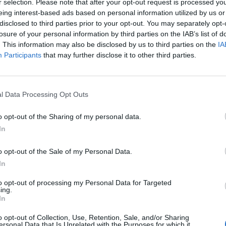
ad
r selection. Please note that after your opt-out request is processed y
eing interest-based ads based on personal information utilized by us or
disclosed to third parties prior to your opt-out. You may separately opt-
losure of your personal information by third parties on the IAB’s list of
. This information may also be disclosed by us to third parties on the
IA
Participants
that may further disclose it to other third parties.
l Data Processing Opt Outs
aj nas do preferowanych źródeł w Google
Do
o opt-out of the Sharing of my personal data.
In
o opt-out of the Sale of my Personal Data.
In
to opt-out of processing my Personal Data for Targeted
ing.
In
Fot. Straż Miejska
Fot. Straż Miejska
o opt-out of Collection, Use, Retention, Sale, and/or Sharing
ersonal Data that Is Unrelated with the Purposes for which it