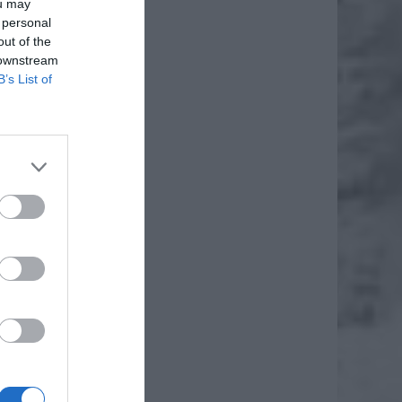
ou may
 personal
out of the
 downstream
B’s List of
daj