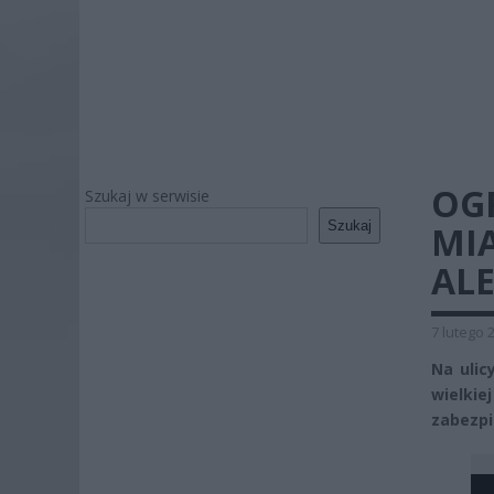
OG
Szukaj w serwisie
Szukaj
MIA
AL
7 lutego 
Na ulic
wielki
zabezpi