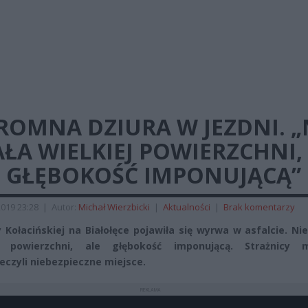
ROMNA DZIURA W JEZDNI. „
ŁA WIELKIEJ POWIERZCHNI,
E GŁĘBOKOŚĆ IMPONUJĄCĄ”
2019 23:28
|
Autor:
Michał Wierzbicki
|
Aktualności
|
Brak komentarzy
y Kołacińskiej na Białołęce pojawiła się wyrwa w asfalcie. Ni
ej powierzchni, ale głębokość imponującą. Strażnicy m
eczyli niebezpieczne miejsce.
REKLAMA