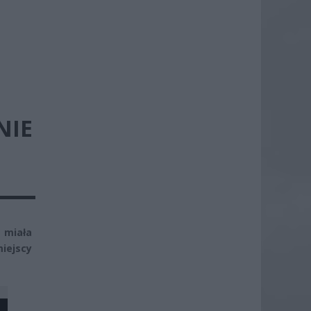
NIE
e miała
iejscy