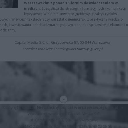
Warszawskim z ponad 15-letnim doświadczeniem w
mediach.
Specjalista ds. strategii informacyjnych i komunikacji
kryzysowej. Wieloletni inwestor giełdowy i praktyk rynków
owych. W swoich tekstach łączy warsztat dziennikarski z praktyczną wiedzą o
kach, inwestowaniu i mechanizmach rynkowych, tłumacząc zawiłości ekonomii 
codzienny.
Capital Media S.C. ul. Grzybowska 87, 00-844 Warszawa
Kontakt z redakcją: Kontakt@warszawawpigulce.pl
Copyright © 2026
Niezależny portal warszawawpigulce.pl
∗
Wydawca i właściciel: Capital Media S.C.
ul. Grzybowska 87, 00-844 Warszawa
Kontakt z redakcją:
Kontakt@warszawawpigulce.pl