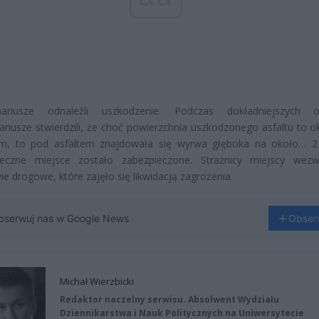
nariusze odnaleźli uszkodzenie. Podczas dokładniejszych og
ariusze stwierdzili, że choć powierzchnia uszkodzonego asfaltu to o
m, to pod asfaltem znajdowała się wyrwa głęboka na około… 2
ieczne miejsce zostało zabezpieczone. Strażnicy miejscy wezw
e drogowe, które zajęło się likwidacją zagrożenia.
bserwuj nas w Google News
Obser
Michał Wierzbicki
Redaktor naczelny serwisu. Absolwent Wydziału
Dziennikarstwa i Nauk Politycznych na Uniwersytecie