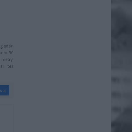
lędzin
koło 50
 metry.
ali też
wuj