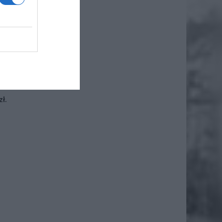
rzymali
iero
ł.