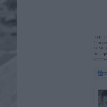
Funkcjo
funkcjon
na 50 c
Niebezp
pogotowi
O