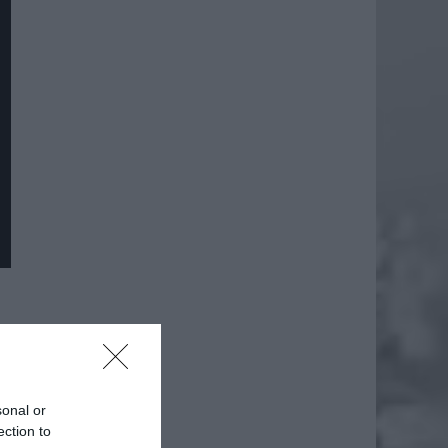
sonal or
ection to