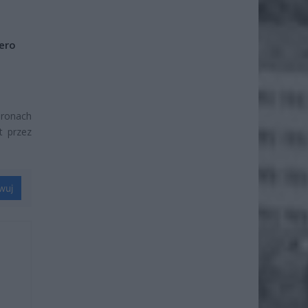
iero
eronach
t przez
wuj