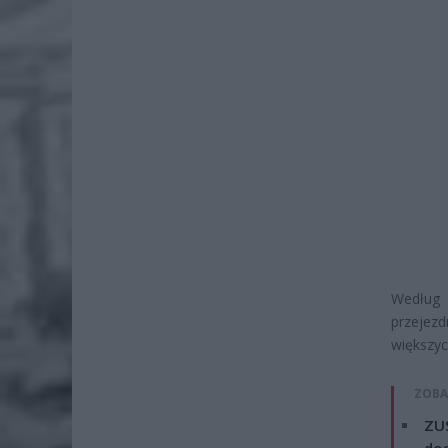
Według 
przejezd
większyc
ZOBA
ZUS