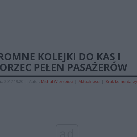
OMNE KOLEJKI DO KAS I
ORZEC PEŁEN PASAŻERÓW
ia 2017 19:20
|
Autor:
Michał Wierzbicki
|
Aktualności
|
Brak komentarz
ad