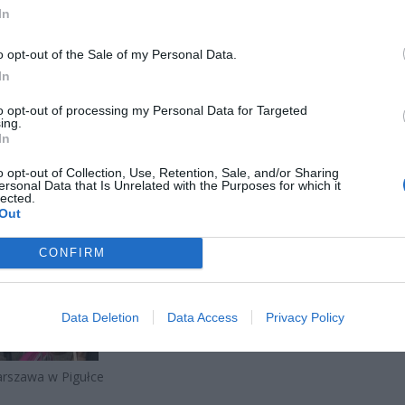
In
o opt-out of the Sale of my Personal Data.
In
to opt-out of processing my Personal Data for Targeted
ing.
In
o opt-out of Collection, Use, Retention, Sale, and/or Sharing
ersonal Data that Is Unrelated with the Purposes for which it
lected.
arszawa w Pigułce
Fot. Warszawa w Pigułce
Fot. Warszawa w Pi
Out
CONFIRM
Data Deletion
Data Access
Privacy Policy
arszawa w Pigułce