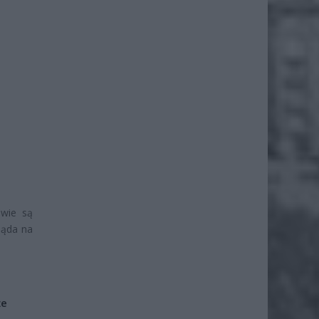
awie są
ląda na
że