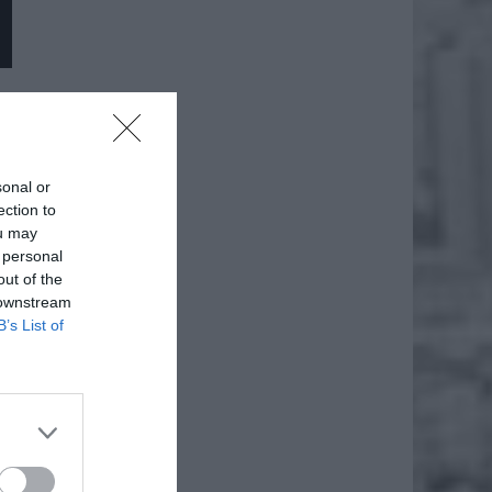
sonal or
ection to
ou may
 personal
out of the
 downstream
B’s List of
daj