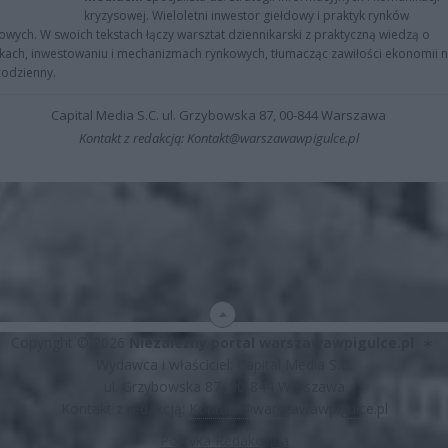
kryzysowej. Wieloletni inwestor giełdowy i praktyk rynków
owych. W swoich tekstach łączy warsztat dziennikarski z praktyczną wiedzą o
kach, inwestowaniu i mechanizmach rynkowych, tłumacząc zawiłości ekonomii 
codzienny.
Capital Media S.C. ul. Grzybowska 87, 00-844 Warszawa
Kontakt z redakcją: Kontakt@warszawawpigulce.pl
Copyright © 2026
Niezależny portal warszawawpigulce.pl
∗
Wydawca i właściciel: Capital Media S.C.
ul. Grzybowska 87, 00-844 Warszawa
Kontakt z redakcją:
Kontakt@warszawawpigulce.pl
Polityka Redakcyjna