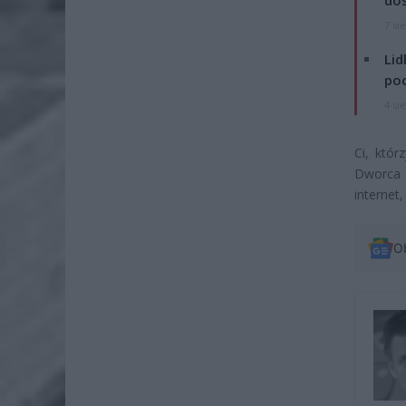
dos
7 si
Lid
po
4 si
Ci, któ
Dworca C
internet
O