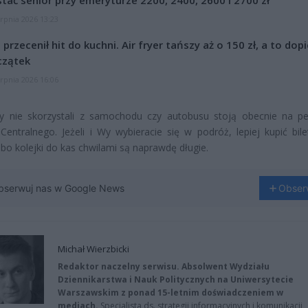
tać senior przy emeryturze 2200, 2400, 2600 i 2700 zł
erpnia 2026 13:23
l przecenił hit do kuchni. Air fryer tańszy aż o 150 zł, a to dop
czątek
erpnia 2026 16:06
rzy nie skorzystali z samochodu czy autobusu stoją obecnie na p
entralnego. Jeżeli i Wy wybieracie się w podróż, lepiej kupić bile
, bo kolejki do kas chwilami są naprawdę długie.
bserwuj nas w Google News
Obser
Michał Wierzbicki
Redaktor naczelny serwisu. Absolwent Wydziału
Dziennikarstwa i Nauk Politycznych na Uniwersytecie
Warszawskim z ponad 15-letnim doświadczeniem w
mediach.
Specjalista ds. strategii informacyjnych i komunikacji