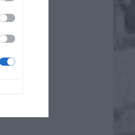
gułce