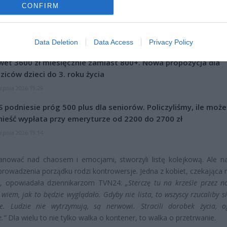
CONFIRM
Data Deletion
Data Access
Privacy Policy
CZ RÓWNIEŻ:
et 3600 zł miesięcznie zamiast 800+. Nowa propozycja dla
ziców dzieci do 3. roku życia
erpnia 2026 19:29
 podniesie próg 500 plus dla seniorów. Policzyliśmy, ile może
ieść wypłata przy emeryturze od 2200 do 2700 zł
erpnia 2026 19:14
anować nad chaosem i emocjami, stworzyli listę kolejkową. Ale n
rowadzenia porządku rodzi kontrowersje. Jedna z kobiet, czekająca 
ał, opowiadała dziennikarzom TVN24:
„Sterczę tu na krześle przez n
 wiem, jak to będzie wyglądało. Gdyby nie lista, to wszyscy rzucaliby s
ie. Ludzie nie wytrzymują, są nerwowi. Stracili dorobek życia, 
.”
Dla wielu to nie tylko walka o kontener, to walka o przetrwanie.