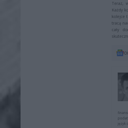
Teraz, 
Każdy ko
kolejce 
tracą na
cały do
skuteczn
O
finans
podat
język 