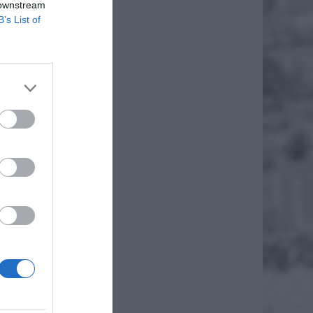
 downstream
B’s List of
ener na
t mniej
aledwie
 na tak
echem w