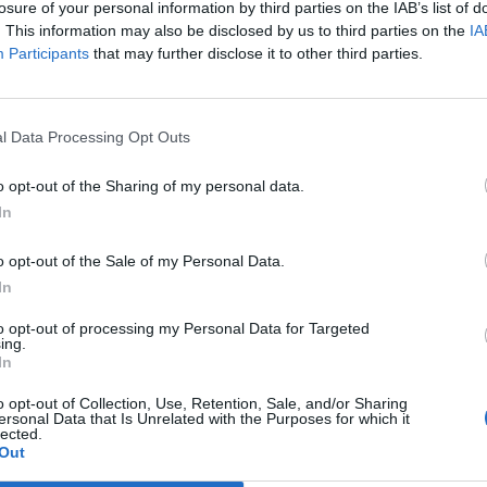
losure of your personal information by third parties on the IAB’s list of
Fot. Warszawa w Pigułce
. This information may also be disclosed by us to third parties on the
IA
Participants
that may further disclose it to other third parties.
o 500 osób, które straciły swoje sklepy w pożarze, szansa na kont
wym targowisku to przepustka do przetrwania. Ale kontenerów jes
nych, a powierzchnia – 15 lub 30 metrów kwadratowych – to często z
ego, do czego przywykli. Jak zmieścić towar i prowadzić działalność
l Data Processing Opt Outs
zestrzeni? Jak utrzymać biznes i rodzinę? Te pytania odbijają się 
 rozmowach handlowców, którzy koczowali przed bramą targowiska.
o opt-out of the Sharing of my personal data.
In
o opt-out of the Sale of my Personal Data.
In
to opt-out of processing my Personal Data for Targeted
ing.
In
ad
o opt-out of Collection, Use, Retention, Sale, and/or Sharing
ersonal Data that Is Unrelated with the Purposes for which it
lected.
Out