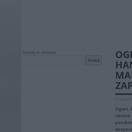
OG
Szukaj w serwisie
Szukaj
HA
MAR
ZAP
27 maja 2
Ogień, 
obróci
poszk
desper