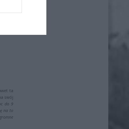
awet ta
na swój
oc do 9
ię na to
ogromne