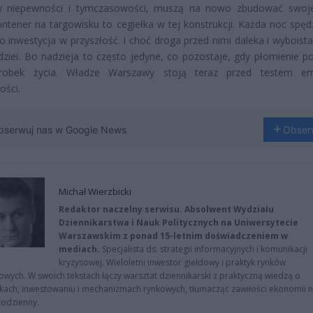
w niepewności i tymczasowości, muszą na nowo zbudować swoje
ntener na targowisku to cegiełka w tej konstrukcji. Każda noc spę
to inwestycja w przyszłość. I choć droga przed nimi daleka i wyboista
dziei. Bo nadzieja to często jedyne, co pozostaje, gdy płomienie p
robek życia. Władze Warszawy stoją teraz przed testem emp
ości.
bserwuj nas w Google News
Obser
Michał Wierzbicki
Redaktor naczelny serwisu. Absolwent Wydziału
Dziennikarstwa i Nauk Politycznych na Uniwersytecie
Warszawskim z ponad 15-letnim doświadczeniem w
mediach.
Specjalista ds. strategii informacyjnych i komunikacji
kryzysowej. Wieloletni inwestor giełdowy i praktyk rynków
owych. W swoich tekstach łączy warsztat dziennikarski z praktyczną wiedzą o
kach, inwestowaniu i mechanizmach rynkowych, tłumacząc zawiłości ekonomii 
codzienny.