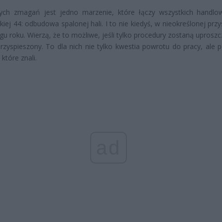
ych zmagań jest jedno marzenie, które łączy wszystkich handl
kiej 44: odbudowa spalonej hali. I to nie kiedyś, w nieokreślonej przy
ągu roku. Wierzą, że to możliwe, jeśli tylko procedury zostaną uprosz
rzyspieszony. To dla nich nie tylko kwestia powrotu do pracy, ale 
 które znali.
ad