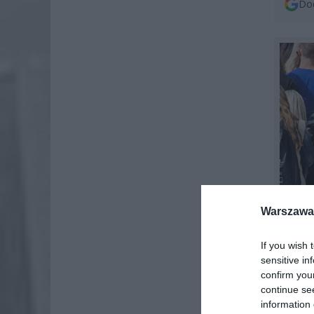
Dod
Warszawa 
If you wish 
sensitive in
confirm you
continue se
information 