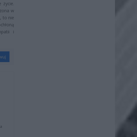
 życie.
dzona w
, to nie
ochłoną
atii i
wuj
na