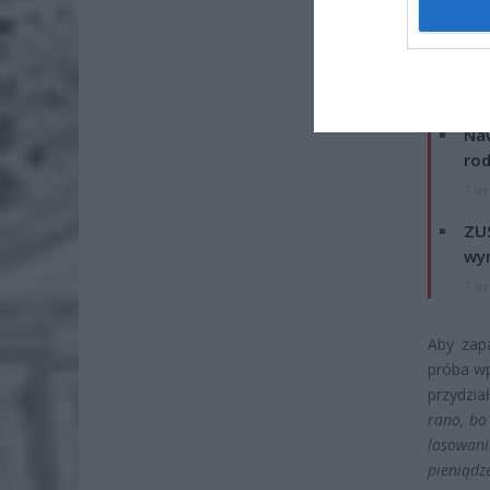
ZOBA
Naw
rod
7 si
ZUS
wyn
7 si
Aby zap
próba wp
przydzi
rano, bo
losowan
pieniądze