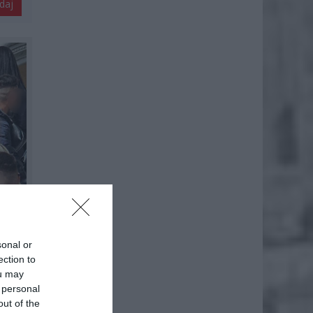
daj
sonal or
ection to
ou may
 personal
out of the