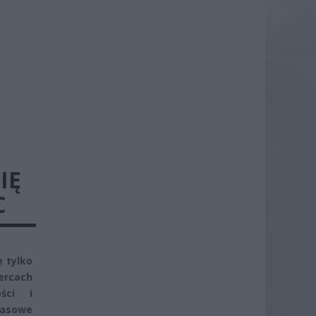
IĘ
C
e tylko
ercach
ści i
zasowe