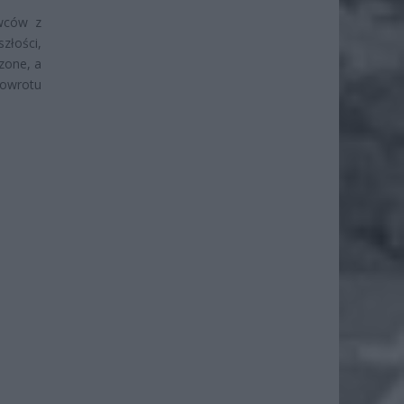
owców z
szłości,
czone, a
powrotu