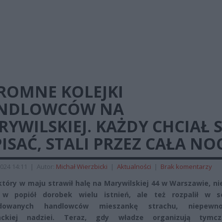
ROMNE KOLEJKI
NDLOWCÓW NA
YWILSKIEJ. KAŻDY CHCIAŁ S
ISAĆ, STALI PRZEZ CAŁA NO
024 14:11
|
Autor:
Michał Wierzbicki
|
Aktualności
|
Brak komentarzy
który w maju strawił halę na Marywilskiej 44 w Warszawie, ni
ł w popiół dorobek wielu istnień, ale też rozpalił w s
odowanych handlowców mieszankę strachu, niepewno
ackiej nadziei. Teraz, gdy władze organizują tymc