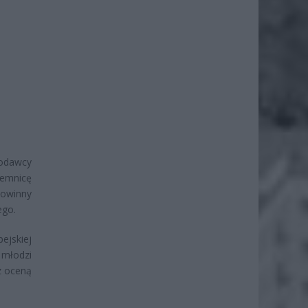
codawcy
jemnicę
powinny
ego.
ejskiej
 młodzi
z oceną