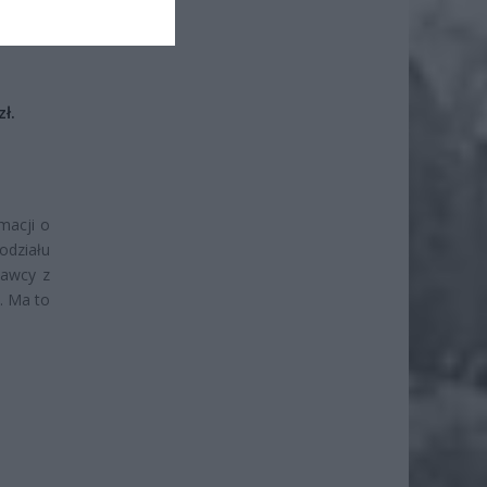
iero
ł.
macji o
odziału
dawcy z
u. Ma to