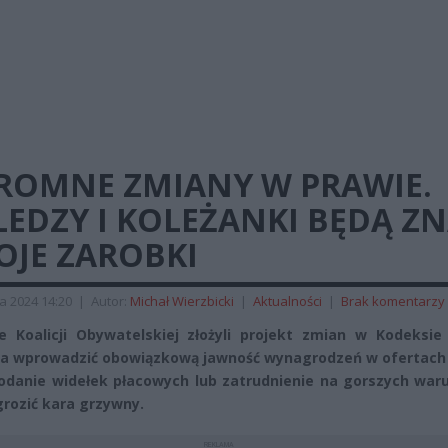
ROMNE ZMIANY W PRAWIE.
EDZY I KOLEŻANKI BĘDĄ ZN
OJE ZAROBKI
a 2024 14:20
|
Autor:
Michał Wierzbicki
|
Aktualności
|
Brak komentarzy
e Koalicji Obywatelskiej złożyli projekt zmian w Kodeksie 
a wprowadzić obowiązkową jawność wynagrodzeń w ofertach 
odanie widełek płacowych lub zatrudnienie na gorszych war
grozić kara grzywny.
REKLAMA