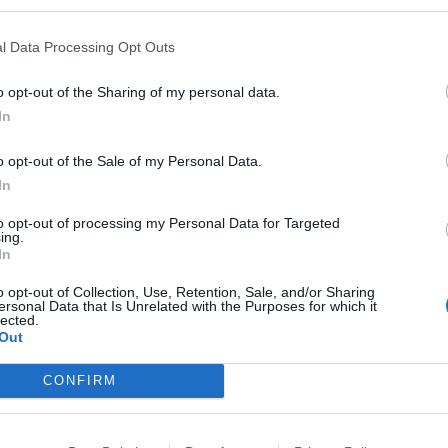
ć informację o minimalnym i maksymalnym możliwym wynagrod
cy będą mogli podać albo jedną, stałą stawkę albo widełki. Nie b
l Data Processing Opt Outs
kazać pracownikom ujawniania wysokości swoich zarobków.
o opt-out of the Sharing of my personal data.
In
o opt-out of the Sale of my Personal Data.
In
to opt-out of processing my Personal Data for Targeted
ad
ing.
In
o opt-out of Collection, Use, Retention, Sale, and/or Sharing
ersonal Data that Is Unrelated with the Purposes for which it
lected.
Out
CONFIRM
CZ RÓWNIEŻ: