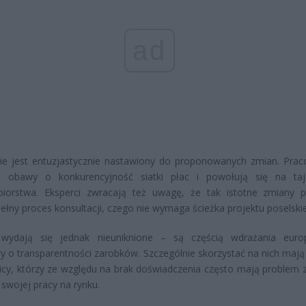
ad
nie jest entuzjastycznie nastawiony do proponowanych zmian. Pra
ą obawy o konkurencyjność siatki płac i powołują się na ta
ębiorstwa. Eksperci zwracają też uwagę, że tak istotne zmiany 
pełny proces konsultacji, czego nie wymaga ścieżka projektu poselski
wydają się jednak nieuniknione – są częścią wdrażania europ
y o transparentności zarobków. Szczególnie skorzystać na nich mają
cy, którzy ze względu na brak doświadczenia często mają problem 
 swojej pracy na rynku.