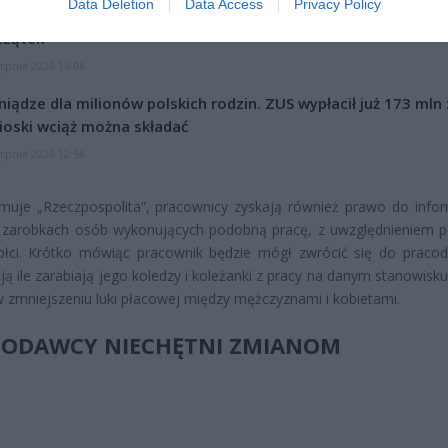
Data Deletion
Data Access
Privacy Policy
l przecenił hit do kuchni. Air fryer tańszy aż o 150 zł, a to dop
czątek
erpnia 2026 16:06
niądze dla milionów polskich rodzin. ZUS wypłacił już 173 mln z
oski wciąż można składać
erpnia 2026 12:56
rmuje „Rzeczpospolita”, pracownicy zyskają również prawo do infor
h zarobkach osób wykonujących podobną pracę, z uwzględnieniem p
płci. Krótko mówiąc pracownik będzie mógł zwrócić się do praco
ją ile zarabiają jego koledzy i koleżanki z pracy na danym stanowisk
zmniejszeniu luki płacowej między mężczyznami i kobietami.
ODAWCY NIECHĘTNI ZMIANOM