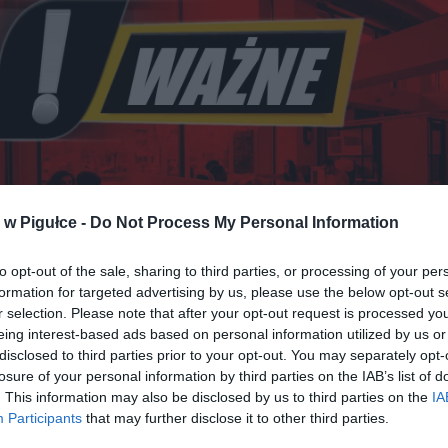
w Pigułce -
Do Not Process My Personal Information
to opt-out of the sale, sharing to third parties, or processing of your per
formation for targeted advertising by us, please use the below opt-out s
r selection. Please note that after your opt-out request is processed y
eing interest-based ads based on personal information utilized by us or
Fot. Shutterstock / Warszawa w Pigułce
disclosed to third parties prior to your opt-out. You may separately opt-
losure of your personal information by third parties on the IAB’s list of
EC Z UKRYWANIEM ZAROBKÓW
. This information may also be disclosed by us to third parties on the
IA
Participants
that may further disclose it to other third parties.
 z proponowanymi przepisami, każde ogłoszenie o pracę będzie 