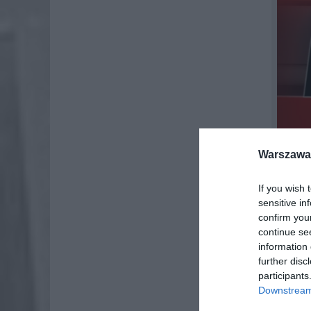
Warszawa 
If you wish 
sensitive in
confirm you
continue se
information 
further disc
KONI
participants
Downstream 
Zgodnie