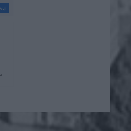
wuj
na