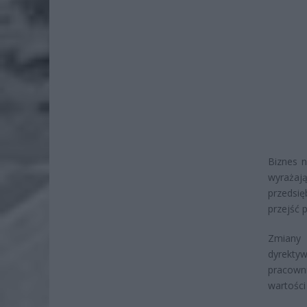
Biznes 
wyrażaj
przedsi
przejść 
Zmiany 
dyrektyw
pracowni
wartości