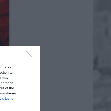
sonal or
ection to
ou may
 personal
out of the
 downstream
B’s List of
musiało