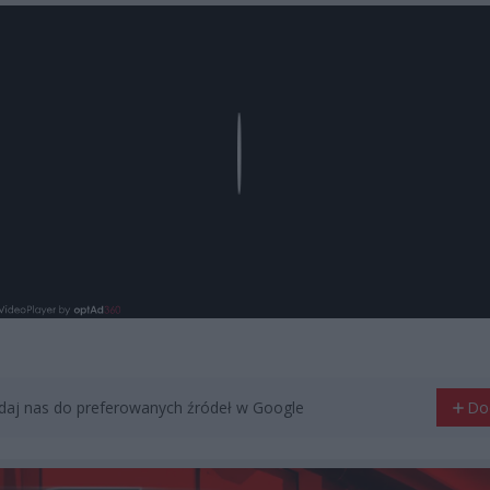
Play
aj nas do preferowanych źródeł w Google
Do