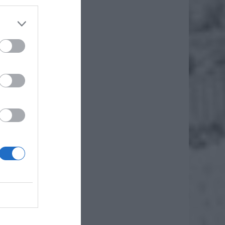
zeniu.
ędą też