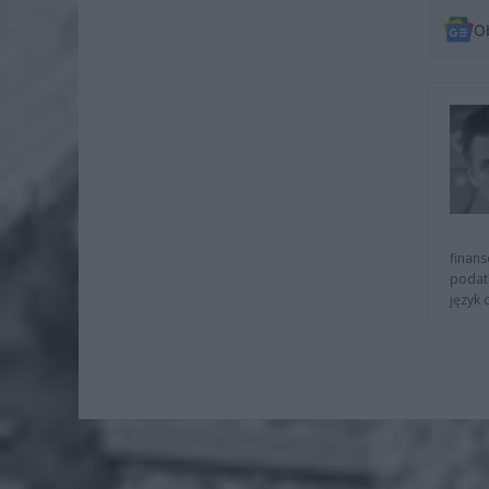
O
finans
podat
język 