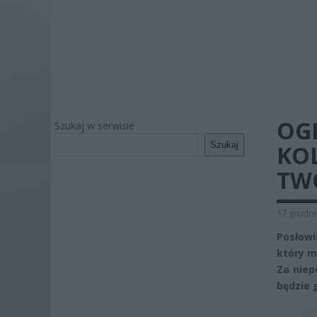
OG
Szukaj w serwisie
Szukaj
KOL
TW
17 grudni
Posłowi
który m
Za niep
będzie 