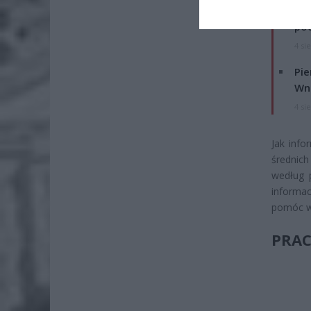
Lid
po
4 si
Pie
Wni
4 si
Jak info
średnic
według 
informac
pomóc w 
PRAC