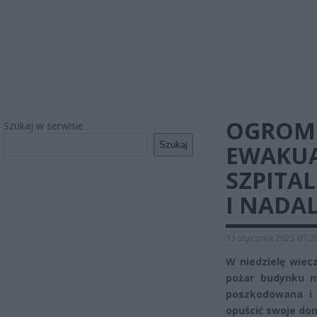
OGROMN
Szukaj w serwisie
Szukaj
EWAKUA
SZPITAL
I NADA
13 stycznia 2025 07:2
W niedzielę wiec
pożar budynku m
poszkodowana i p
opuścić swoje do