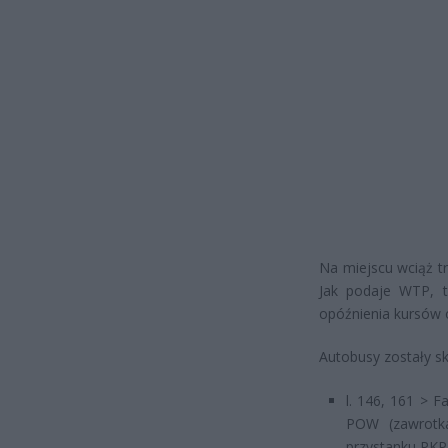
Na miejscu wciąż tr
Jak podaje WTP, tr
opóźnienia kursów o
Autobusy zostały s
l. 146, 161 > F
POW (zawrotka
przystanku PKP 