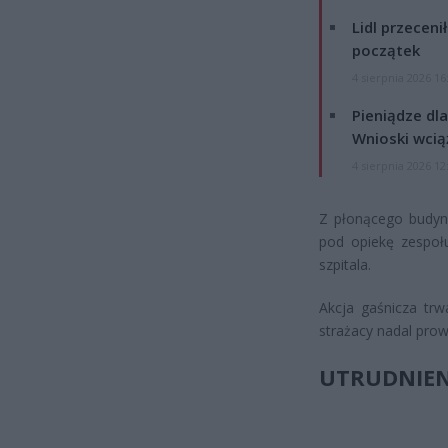
Lidl przeceni
początek
4 sierpnia 2026 16
Pieniądze dla
Wnioski wcią
4 sierpnia 2026 12
Z płonącego budynk
pod opiekę zespoł
szpitala.
Akcja gaśnicza tr
strażacy nadal prow
UTRUDNIEN