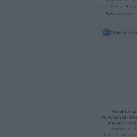
l. 213 > Błot
Bysławska do sw
Obserwuj na
Redaktor na
Politycznych na 
mediach.
Specja
inwestor giełd
dziennikarski z pr