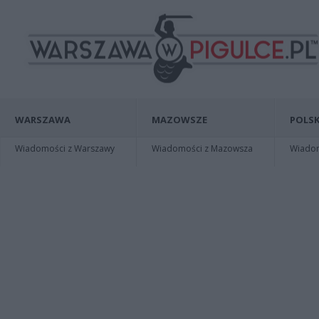
WARSZAWA
MAZOWSZE
POLSK
Wiadomości z Warszawy
Wiadomości z Mazowsza
Wiadomo