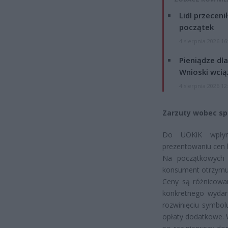
Lidl przeceni
początek
4 sierpnia 2026 16
Pieniądze dla
Wnioski wcią
4 sierpnia 2026 12
Zarzuty wobec spó
Do UOKiK wpłynę
prezentowaniu cen b
Na początkowych 
konsument otrzymuje
Ceny są różnicowa
konkretnego wydar
rozwinięciu symbol
opłaty dodatkowe. W