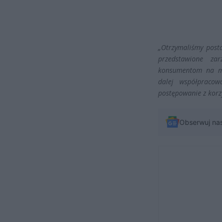
„Otrzymaliśmy post
przedstawione zar
konsumentom na moż
dalej współpraco
postępowanie z korz
Obserwuj na