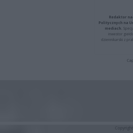
Redaktor na
Politycznych na 
mediach.
Specja
inwestor giełd
dziennikarski z pr
Cap
Copyrigh