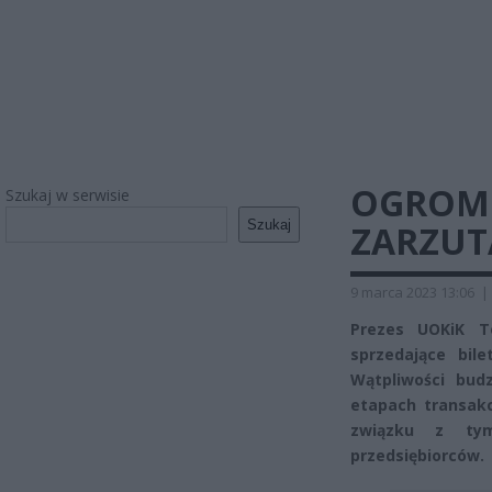
OGROMN
Szukaj w serwisie
Szukaj
ZARZUT
9 marca 2023 13:06
|
Prezes UOKiK T
sprzedające bil
Wątpliwości bud
etapach transakc
związku z tym
przedsiębiorców.