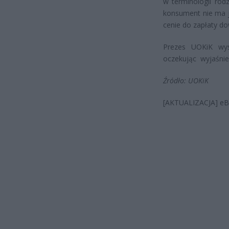
w terminologii rod
konsument nie ma ja
cenie do zapłaty do
Prezes UOKiK wys
oczekując wyjaśnień
Źródło: UOKiK
[AKTUALIZACJA] eBil