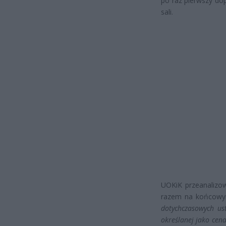
po raz pierwszy dop
sali.
UOKiK przeanalizow
razem na końcowym
dotychczasowych us
określanej jako cen