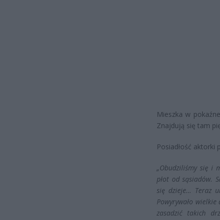
Mieszka w pokaźnej
Znajdują się tam pi
Posiadłość aktorki 
„Obudziliśmy się i
płot od sąsiadów. S
się dzieje… Teraz 
Powyrywało wielkie dr
zasadzić takich dr