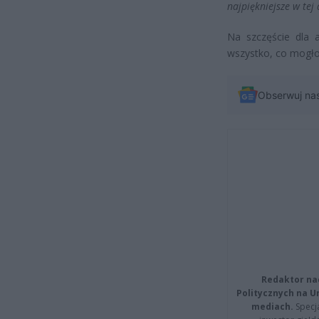
najpiękniejsze w tej 
Na szczęście dla a
wszystko, co mogło
Obserwuj na
Redaktor na
Politycznych na 
mediach.
Specja