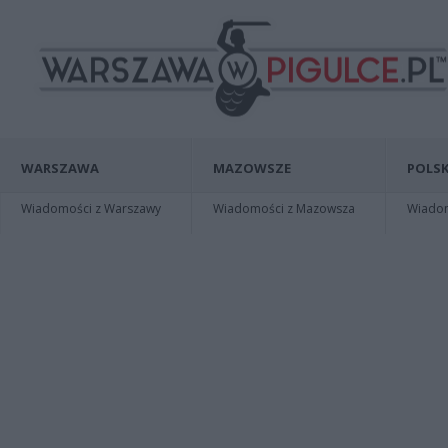
WARSZAWA
MAZOWSZE
POLSK
Wiadomości z Warszawy
Wiadomości z Mazowsza
Wiadomo