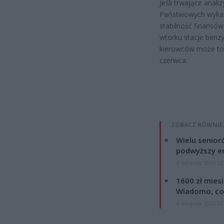
Jeśli trwające anal
Państwowych wykażą
stabilność finansów 
wtorku stacje benz
kierowców może to 
czerwca.
ZOBACZ RÓWNIE
Wielu senior
podwyższy e
4 sierpnia 2026 12
1600 zł mies
Wiadomo, co
4 sierpnia 2026 12