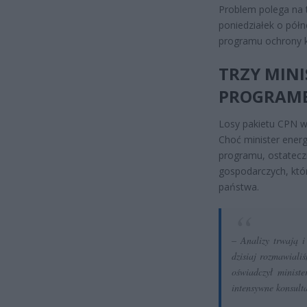
Problem polega na t
poniedziałek o półn
programu ochrony
TRZY MINI
PROGRAMEM
Losy pakietu CPN w
Choć minister energ
programu, ostatecz
gospodarczych, któr
państwa.
– Analizy trwają i
dzisiaj rozmawiali
oświadczył ministe
intensywne konsult