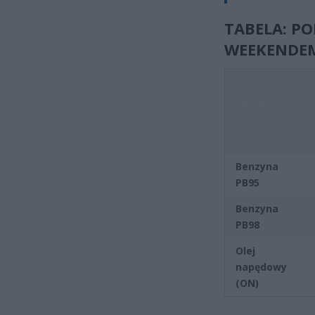
TABELA: P
WEEKENDEM
Rodzaj
C
paliwa
m
płynnego
p
c
Benzyna
PB95
Benzyna
PB98
Olej
napędowy
(ON)