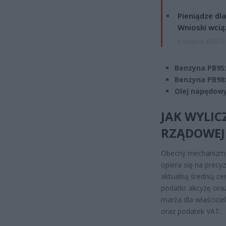
Pieniądze dla
Wnioski wcią
4 sierpnia 2026 12
Benzyna PB95
Benzyna PB98
Olej napędowy
JAK WYLIC
RZĄDOWEJ
Obecny mechanizm u
opiera się na prec
aktualną średnią ce
podatki: akcyzę or
marża dla właścicie
oraz podatek VAT.