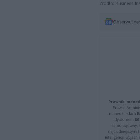
Źródło: Business In
Obserwuj na
Prawnik, menedż
Prawa i Adminis
menedżerskich
E
dyplomem
SG
samorządowy, kt
najtrudniejszymi t
inteligencji, wyjaś