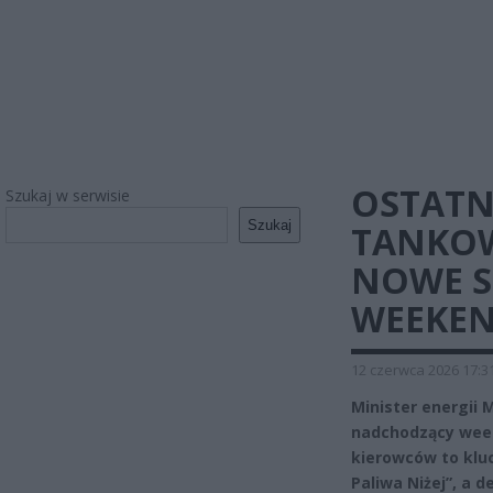
OSTATN
Szukaj w serwisie
Szukaj
TANKOW
NOWE S
WEEKE
12 czerwca 2026 17:3
Minister energii
nadchodzący weeke
kierowców to klu
Paliwa Niżej”, a d