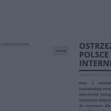
OSTRZEŻ
Szukaj w serwisie
Szukaj
POLSCE
INTERN
3 sierpnia 2023 12:14
Dwa z najwięk
zapowiadają swoj
operatorzy zastąp
transmisji danyc
do internetu dl