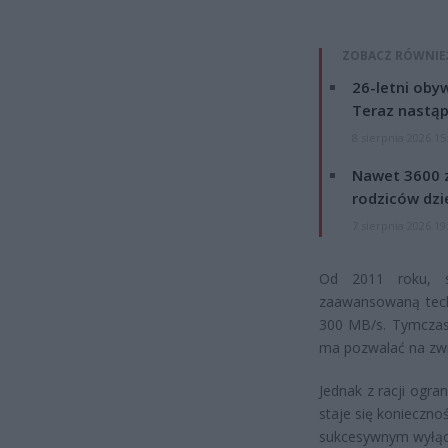
ZOBACZ RÓWNIE
26-letni obyw
Teraz nastąp
8 sierpnia 2026 15
Nawet 3600 z
rodziców dzie
7 sierpnia 2026 19
Od 2011 roku, s
zaawansowaną tech
300 MB/s. Tymczase
ma pozwalać na zwi
Jednak z racji ogr
staje się konieczno
sukcesywnym wyłącz