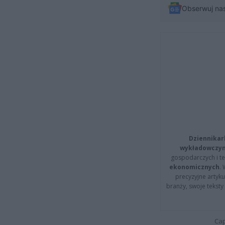
Obserwuj na
Dziennikar
wykładowczyn
gospodarczych i t
ekonomicznych
.
precyzyjne artyku
branży, swoje tekst
Cap