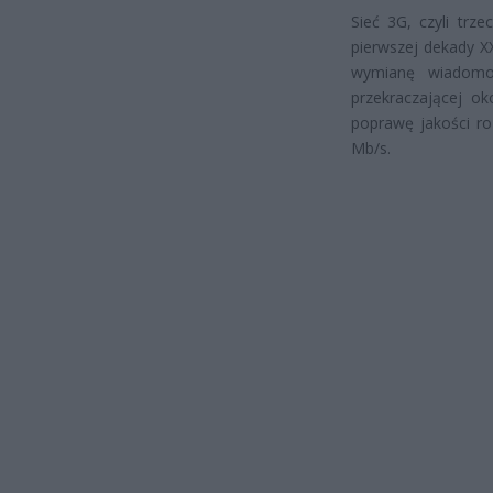
Sieć 3G, czyli trz
pierwszej dekady XX
wymianę wiadomoś
przekraczającej o
poprawę jakości ro
Mb/s.