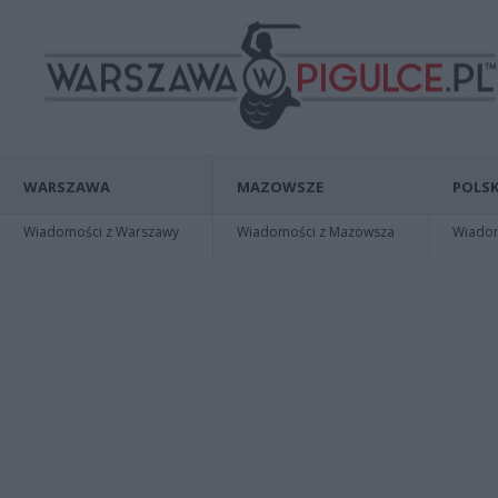
WARSZAWA
MAZOWSZE
POLSK
Wiadomości z Warszawy
Wiadomości z Mazowsza
Wiadomo