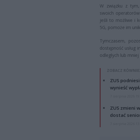
W związku z tym,
swoich operatorów 
jeśli to możliwe i 
5G, pomoże im unikn
Tymczasem, pozosta
dostępność usług in
odległych lub mniej
ZOBACZ RÓWNIE
ZUS podniesie
wynieść wypł
7 sierpnia 2026 19
ZUS zmieni w
dostać senio
7 sierpnia 2026 13