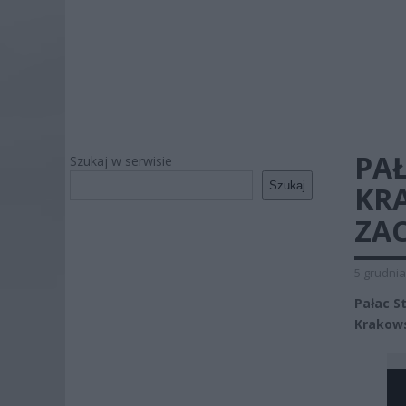
PAŁ
Szukaj w serwisie
Szukaj
KR
ZA
5 grudnia
Pałac S
Krakows