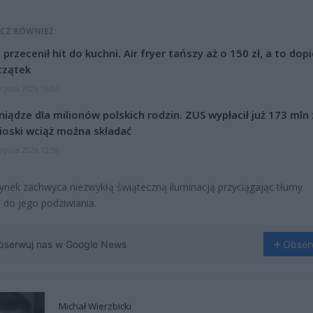
CZ RÓWNIEŻ:
l przecenił hit do kuchni. Air fryer tańszy aż o 150 zł, a to dop
czątek
erpnia 2026 16:06
niądze dla milionów polskich rodzin. ZUS wypłacił już 173 mln z
oski wciąż można składać
erpnia 2026 12:56
ynek zachwyca niezwykłą świąteczną iluminacją przyciągając tłumy
 do jego podziwiania.
bserwuj nas w Google News
Obser
Michał Wierzbicki