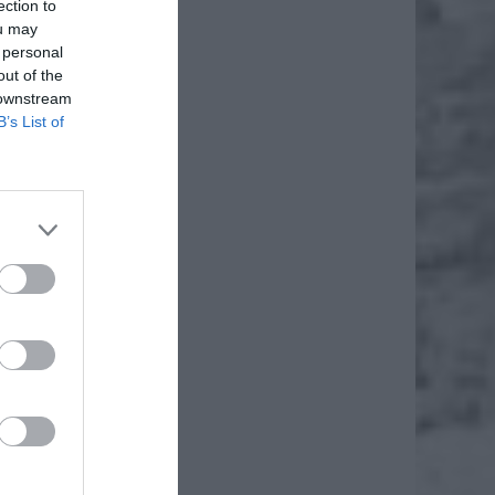
ection to
ou may
 personal
out of the
 downstream
B’s List of
daj