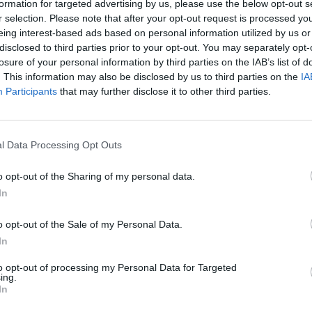
formation for targeted advertising by us, please use the below opt-out s
r selection. Please note that after your opt-out request is processed y
eing interest-based ads based on personal information utilized by us or
disclosed to third parties prior to your opt-out. You may separately opt-
losure of your personal information by third parties on the IAB’s list of
. This information may also be disclosed by us to third parties on the
IA
Participants
that may further disclose it to other third parties.
aj nas do preferowanych źródeł w Google
Do
l Data Processing Opt Outs
o opt-out of the Sharing of my personal data.
In
o opt-out of the Sale of my Personal Data.
In
to opt-out of processing my Personal Data for Targeted
ing.
ukasz/Warszawa w
Fot. Łukasz/Warszawa w
In
Pigułce
Pigułce