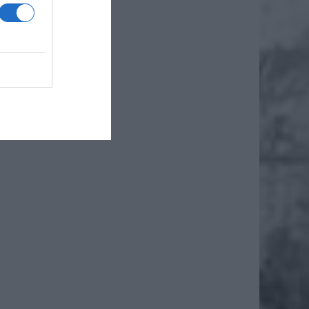
szczony
go.
ego.