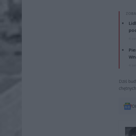
ZOBA
Lid
po
4 si
Pie
Wni
4 si
Dziś bud
chętnych
O