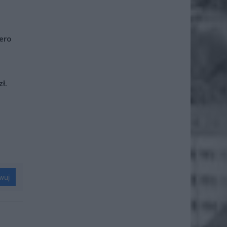
iero
ł.
wuj