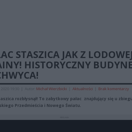
AC STASZICA JAK Z LODOWE
AINY! HISTORYCZNY BUDYN
CHWYCA!
 2020 19:30
|
Autor:
Michał Wierzbicki
|
Aktualności
|
Brak komentarzy
taszica rozbłysnął! To zabytkowy pałac znajdujący się u zbieg
kiego Przedmieścia i Nowego Światu.
REKLAMA