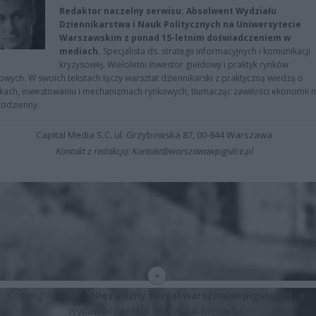
Redaktor naczelny serwisu. Absolwent Wydziału
Dziennikarstwa i Nauk Politycznych na Uniwersytecie
Warszawskim z ponad 15-letnim doświadczeniem w
mediach.
Specjalista ds. strategii informacyjnych i komunikacji
kryzysowej. Wieloletni inwestor giełdowy i praktyk rynków
owych. W swoich tekstach łączy warsztat dziennikarski z praktyczną wiedzą o
kach, inwestowaniu i mechanizmach rynkowych, tłumacząc zawiłości ekonomii 
codzienny.
Capital Media S.C. ul. Grzybowska 87, 00-844 Warszawa
Kontakt z redakcją: Kontakt@warszawawpigulce.pl
Copyright © 2026
Niezależny portal warszawawpigulce.pl
∗
Wydawca i właściciel: Capital Media S.C.