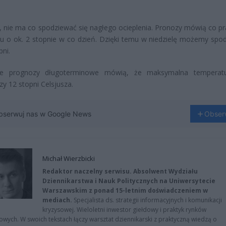
 nie ma co spodziewać się nagłego ocieplenia. Pronozy mówią co p
iu o ok. 2 stopnie w co dzień. Dzięki temu w niedzielę możemy spo
pni.
ie prognozy długoterminowe mówią, że maksymalna temperatu
zy 12 stopni Celsjusza.
bserwuj nas w Google News
Obser
Michał Wierzbicki
Redaktor naczelny serwisu. Absolwent Wydziału
Dziennikarstwa i Nauk Politycznych na Uniwersytecie
Warszawskim z ponad 15-letnim doświadczeniem w
mediach.
Specjalista ds. strategii informacyjnych i komunikacji
kryzysowej. Wieloletni inwestor giełdowy i praktyk rynków
owych. W swoich tekstach łączy warsztat dziennikarski z praktyczną wiedzą o