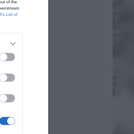
out of the
 downstream
B’s List of
ieniamy