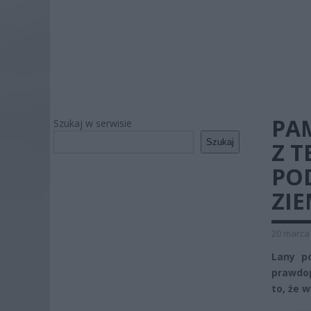
PAM
Szukaj w serwisie
Szukaj
Z T
PO
ZI
20 marca 
Lany po
prawdop
to, że w