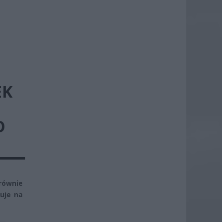
EK
O
równie
uje na