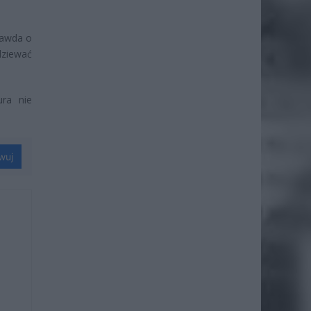
rawda o
dziewać
ra nie
wuj