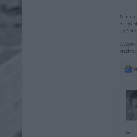
Mimo to,
ocieplen
się 9 sto
Wszystk
przekroc
O
finans