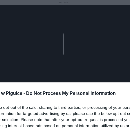
REKLAMA
Play
w Pigułce -
Do Not Process My Personal Information
to opt-out of the sale, sharing to third parties, or processing of your per
aj nas do preferowanych źródeł w Google
Do
formation for targeted advertising by us, please use the below opt-out s
r selection. Please note that after your opt-out request is processed y
eing interest-based ads based on personal information utilized by us or