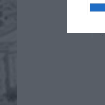
Naw
rod
7 si
ZUS
wyn
7 si