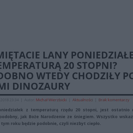
IĘTACIE LANY PONIEDZIAŁ
EMPERATURĄ 20 STOPNI?
DOBNO WTEDY CHODZIŁY P
EMI DINOZAURY
2018 23:34
|
Autor:
Michał Wierzbicki
|
Aktualności
|
Brak komentarzy
niedziałek z temperaturą rzędu 20 stopni, jest ostatnio 
odobny, jak Boże Narodzenie ze śniegiem. Wszystko wskaz
 tym roku będzie podobnie, czyli niezbyt ciepło.