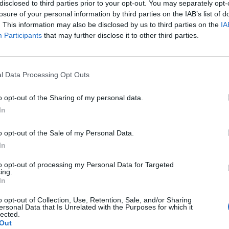
disclosed to third parties prior to your opt-out. You may separately opt-
losure of your personal information by third parties on the IAB’s list of
. This information may also be disclosed by us to third parties on the
IA
Participants
that may further disclose it to other third parties.
l Data Processing Opt Outs
o opt-out of the Sharing of my personal data.
In
o opt-out of the Sale of my Personal Data.
In
Fot. Pixabay
to opt-out of processing my Personal Data for Targeted
ing.
In
 o 17:15 rozpoczęliśmy astronimiczną wiosnę, a już niedługo zm
etni.
o opt-out of Collection, Use, Retention, Sale, and/or Sharing
ersonal Data that Is Unrelated with the Purposes for which it
lected.
CZ RÓWNIEŻ:
Out