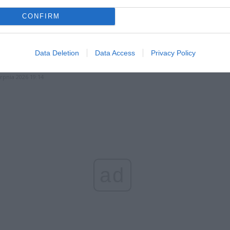
et 3600 zł miesięcznie zamiast 800+. Nowa propozycja dla
CONFIRM
ziców dzieci do 3. roku życia
erpnia 2026 19:29
 podniesie próg 500 plus dla seniorów. Policzyliśmy, ile może
Data Deletion
Data Access
Privacy Policy
ieść wypłata przy emeryturze od 2200 do 2700 zł
erpnia 2026 19:14
ad