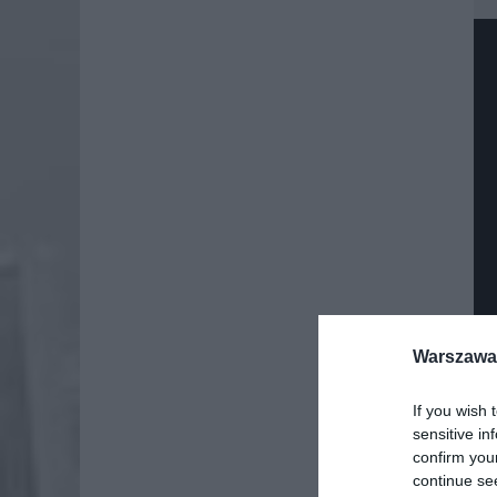
Warszawa 
If you wish 
Dod
sensitive in
confirm you
continue se