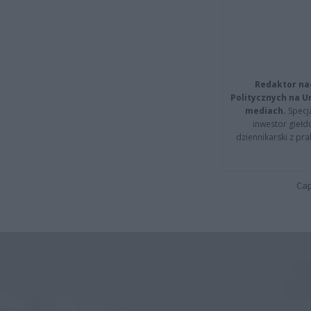
Redaktor na
Politycznych na 
mediach.
Specja
inwestor giełd
dziennikarski z pr
Cap