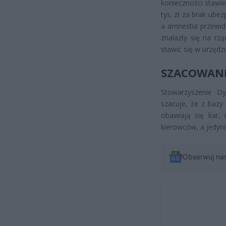
konieczności stawi
tys. zł za brak ube
a amnestia przewidz
znalazły się na r
stawić się w urzędzi
SZACOWANE 
Stowarzyszenie D
szacuje, że z bazy
obawiają się kar,
kierowców, a jedynie
Obserwuj na