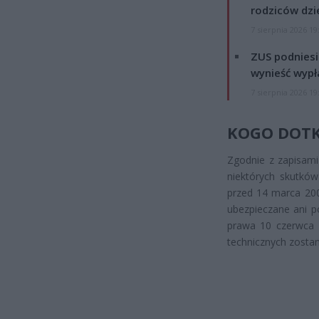
rodziców dzie
7 sierpnia 2026 19
ZUS podniesie
wynieść wypł
7 sierpnia 2026 19
KOGO DOTK
Zgodnie z zapisami
niektórych skutków
przed 14 marca 200
ubezpieczane ani 
prawa 10 czerwca 
technicznych zosta