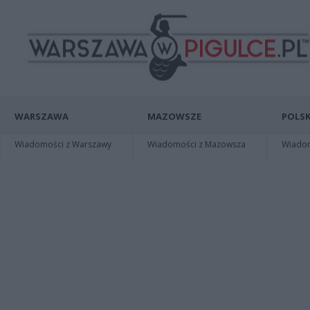
WARSZAWA
MAZOWSZE
POLSK
Wiadomości z Warszawy
Wiadomości z Mazowsza
Wiadomo