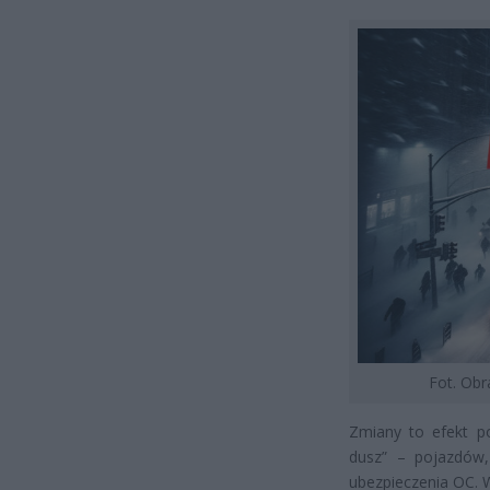
Fot. Ob
Zmiany to efekt p
dusz” – pojazdów
ubezpieczenia OC. W