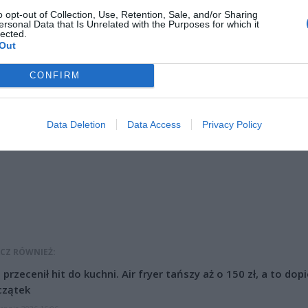
o opt-out of Collection, Use, Retention, Sale, and/or Sharing
ersonal Data that Is Unrelated with the Purposes for which it
lected.
Out
CONFIRM
ad
Data Deletion
Data Access
Privacy Policy
CZ RÓWNIEŻ:
l przecenił hit do kuchni. Air fryer tańszy aż o 150 zł, a to dop
czątek