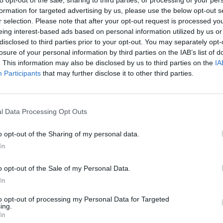
formation for targeted advertising by us, please use the below opt-out s
r selection. Please note that after your opt-out request is processed y
eing interest-based ads based on personal information utilized by us or
disclosed to third parties prior to your opt-out. You may separately opt-
losure of your personal information by third parties on the IAB’s list of
. This information may also be disclosed by us to third parties on the
IA
Participants
that may further disclose it to other third parties.
l Data Processing Opt Outs
o opt-out of the Sharing of my personal data.
In
Fot. Warszawa w Pigułce
o opt-out of the Sale of my Personal Data.
In
większa część ceny wyrobów tytoniowych to akcyza. W Polsce i tak
we należą do jednych z najtańszych w całej wspólnocie. Niedłu
to opt-out of processing my Personal Data for Targeted
ing.
ów, e-papierosów i wszystkich innych wyrobów tytoniowych może p
In
 znacznie.