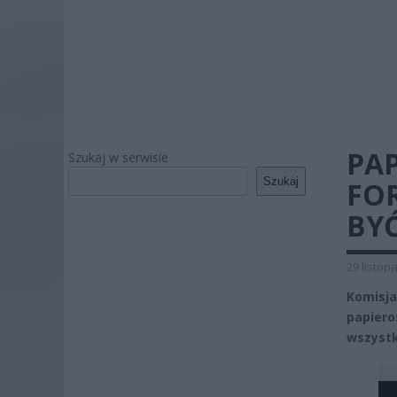
PA
Szukaj w serwisie
Szukaj
FO
BYĆ
29 listop
Komisj
papiero
wszystk