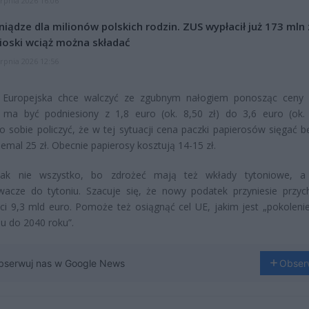
erpnia 2026 16:06
niądze dla milionów polskich rodzin. ZUS wypłacił już 173 mln z
oski wciąż można składać
erpnia 2026 12:56
 Europejska chce walczyć ze zgubnym nałogiem ponosząc ceny 
 ma być podniesiony z 1,8 euro (ok. 8,50 zł) do 3,6 euro (ok. 
o sobie policzyć, że w tej sytuacji cena paczki papierosów sięgać b
iemal 25 zł. Obecnie papierosy kosztują 14-15 zł.
ak nie wszystko, bo zdrożeć mają też wkłady tytoniowe, a
wacze do tytoniu. Szacuje się, że nowy podatek przyniesie przy
i 9,3 mld euro. Pomoże też osiągnąć cel UE, jakim jest „pokoleni
iu do 2040 roku”.
bserwuj nas w Google News
Obser