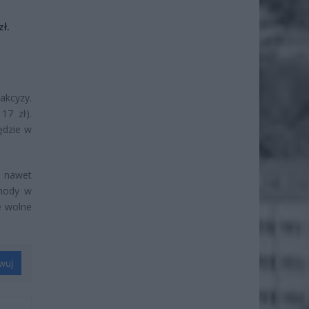
ł.
akcyzy.
17 zł).
ędzie w
 nawet
chody w
e wolne
wuj