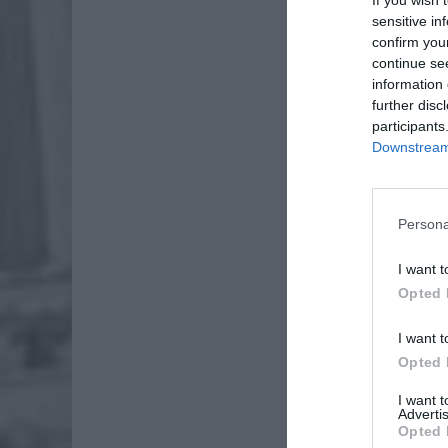
sensitive in
confirm you
continue se
information 
further disc
participants
Downstream 
Persona
I want t
Opted 
I want t
Opted 
Obecnie 
tytonio
I want 
Advertis
papieros
Opted 
góry i to