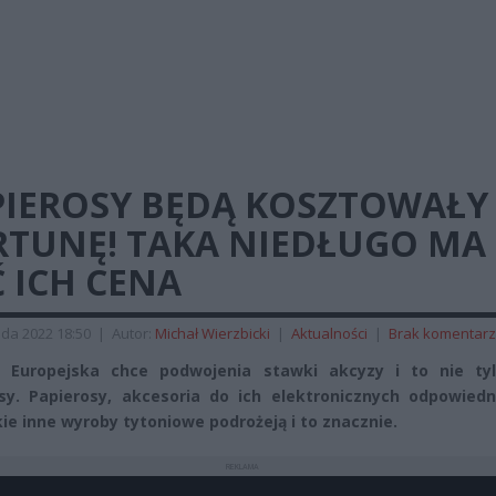
PIEROSY BĘDĄ KOSZTOWAŁY
RTUNĘ! TAKA NIEDŁUGO MA
 ICH CENA
ada 2022 18:50
|
Autor:
Michał Wierzbicki
|
Aktualności
|
Brak komentar
a Europejska chce podwojenia stawki akcyzy i to nie ty
sy. Papierosy, akcesoria do ich elektronicznych odpowiedn
ie inne wyroby tytoniowe podrożeją i to znacznie.
REKLAMA