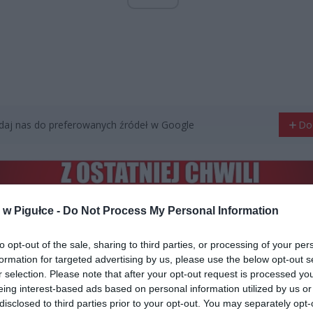
aj nas do preferowanych źródeł w Google
Do
w Pigułce -
Do Not Process My Personal Information
CZ RÓWNIEŻ:
l przecenił hit do kuchni. Air fryer tańszy aż o 150 zł, a to dop
to opt-out of the sale, sharing to third parties, or processing of your per
czątek
formation for targeted advertising by us, please use the below opt-out s
erpnia 2026 16:06
r selection. Please note that after your opt-out request is processed y
eing interest-based ads based on personal information utilized by us or
niądze dla milionów polskich rodzin. ZUS wypłacił już 173 mln z
disclosed to third parties prior to your opt-out. You may separately opt-