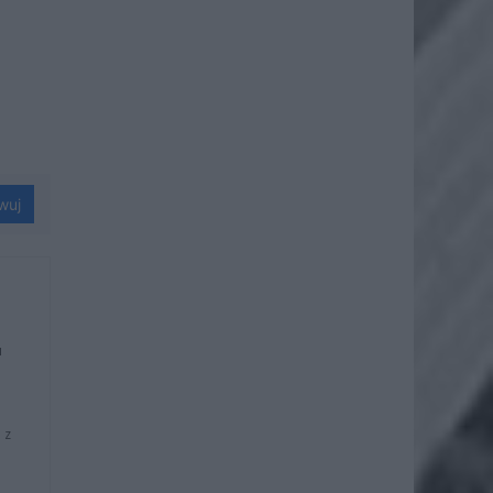
wuj
u
 z