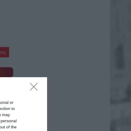
daj
iero
sonal or
ection to
ou may
 personal
ł.
out of the