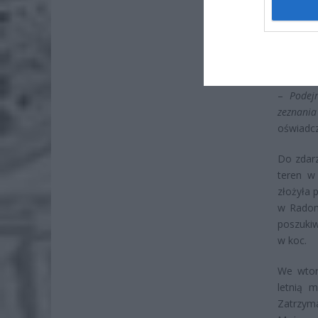
–
Matka 
partner 
Czyżewsk
winy.
–
Podej
zeznania
oświadcz
Do zdarz
teren w
złożyła 
w Radom
poszukiw
w koc.
We wtor
letnią 
Zatrzym