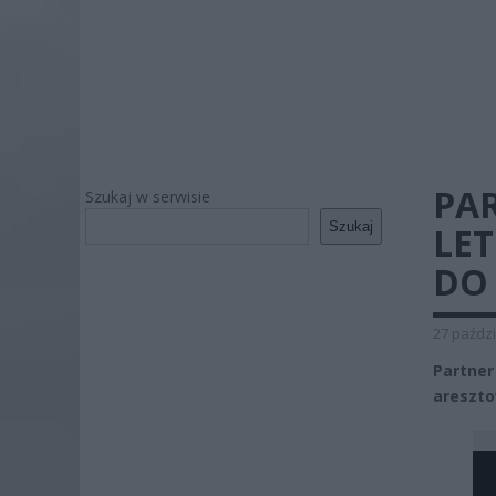
PAR
Szukaj w serwisie
Szukaj
LET
DO
27 paździ
Partner
areszto