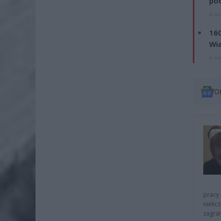
po
4 si
160
Wi
4 si
O
pracy 
nielic
zagra