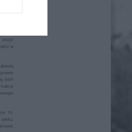
oraz jej
zysztof
 sie do
złożyli
rator w
ukiwały
sprawie
iły KWP
trakcie
winięte
ano 19-
 wieku.
anowie.