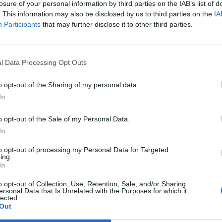
oski wciąż można składać
losure of your personal information by third parties on the IAB’s list of
. This information may also be disclosed by us to third parties on the
IA
erpnia 2026 12:56
Participants
that may further disclose it to other third parties.
hłopca znaleziono wczoraj niedaleko Garwolina na Mazowszu. 19-latek
składania zeznań przed sądem. Przyczyny śmierci małego Leona pozna
l Data Processing Opt Outs
iej za kilka tygodni”
– dowiedział się dziennikarz RMF FM Krzysztof 
o opt-out of the Sharing of my personal data.
In
o opt-out of the Sale of my Personal Data.
In
ad
to opt-out of processing my Personal Data for Targeted
ing.
In
o opt-out of Collection, Use, Retention, Sale, and/or Sharing
ersonal Data that Is Unrelated with the Purposes for which it
lected.
Out