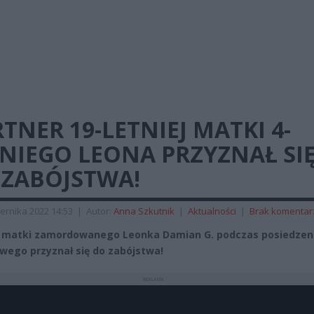
TNER 19-LETNIEJ MATKI 4-
NIEGO LEONA PRZYZNAŁ SI
 ZABÓJSTWA!
ernika 2022 14:53
|
Autor:
Anna Szkutnik
|
Aktualności
|
Brak komentar
 matki zamordowanego Leonka Damian G. podczas posiedzen
wego przyznał się do zabójstwa!
REKLAMA