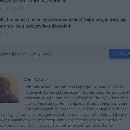
dwyższy emerytury bez wniosku
erpnia 2026 12:34
0 zł miesięcznie za wychowanie dzieci? Sejm podjął decyzję.
adomo, co z nowym świadczeniem
erpnia 2026 12:16
bserwuj nas w Google News
Obser
Anna Szkutnik
Dziennikarka ekonomiczna i specjalistka od tekstów
prawnych, była wykładowczyni akademicka Uniwersytet
Warszawskiego.
Autorka newsów gospodarczych i tekstów o
prawie.
Posiada dyplom z zakresu tłumaczeń prawnych i
ekonomicznych
. Warsztat naukowy wykorzystuje w codziennej
redakcyjnej, tworząc precyzyjne artykuły oparte na twardych danych. Jako jedna
znych dziennikarek w branży, swoje teksty opiera na bezpośredniej pracy z
nicznymi raportami finansowymi i aktami prawnymi, bez pośredników.