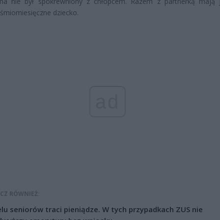
na nie był spokrewniony z chłopcem. Razem z partnerką mają 
ośmiomiesięczne dziecko.
ad
CZ RÓWNIEŻ:
lu seniorów traci pieniądze. W tych przypadkach ZUS nie