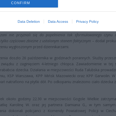
CONFIRM
czteroletniego chłopca, którego zwłoki znaleziono zakopane w lesie, 
usłyszeli zarzuty zbrodni zabójstwa
– poinformował prokurator Kr
i z Prokuratury Okręgowej w Siedlcach. Podejrzani nie przyznają
Data Deletion
Data Access
Privacy Policy
rzani nie przyznali się do popełnienia tak sformułowanego czynu i 
 tylko częściowo zbieżne z ustalonym stanem faktycznym
– dodał proku
eniu wygłoszonym przed dziennikarzami.
enia doszło 26 października w godzinach porannych. Służby przesz
 związku z zaginięciem 4-letniego chłopca. Zawiadomienie w tej 
prababcia dziecka. Działania w miejscowości Ruda Talubska prowadz
iu, KSP Warszawa, KPP Mińsk Mazowiecki oraz KPP Garwolin. W 
ań natrafiono na płytki dół. Po odkopaniu znaleziono ciało dziecka z
ek około godziny 22.30 w miejscowości Gogole Wielkie zatrzym
matkę Karolinę W. oraz jej partnera Damiana G., w tym samym
ania dokonali policjanci z Komendy Powiatowej Policji w Ciech