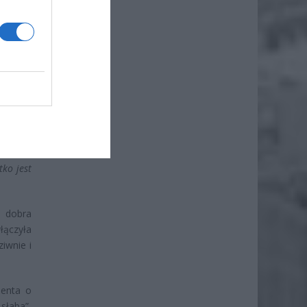
a sobie
ma radę.
zaczęła
tko jest
a dobra
łączyła
iwnie i
denta o
 słaba”,