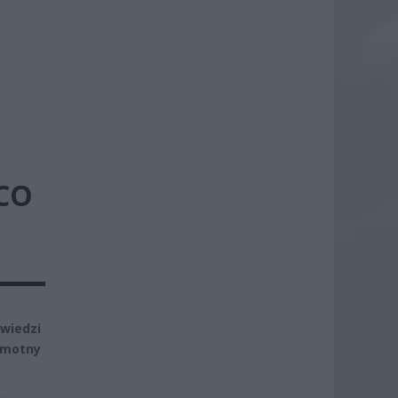
CO
wiedzi
samotny