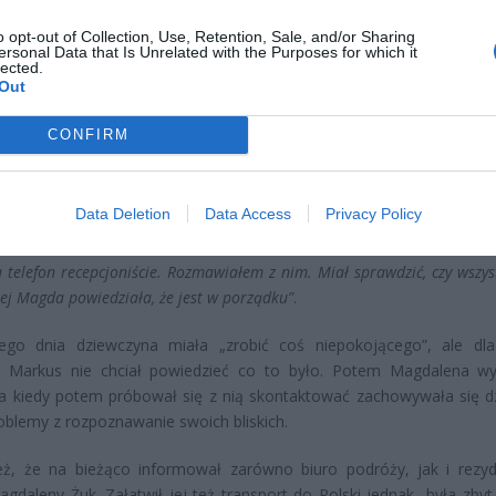
o opt-out of Collection, Use, Retention, Sale, and/or Sharing
ersonal Data that Is Unrelated with the Purposes for which it
lected.
Out
e stwierdziliśmy, że jest zmęczona, dużo pracowała więc chociaż on
. Pytałem, czy da radę polecieć sama, czy chce. Powiedziała, że tak”
.
CONFIRM
osił ją, żeby na siebie uważała i pytał wielokrotnie czy da sobie sa
ocie wszystko wydawało się być w porządku do czasu aż Magdalena 
Data Deletion
Data Access
Privacy Policy
 się na dziwne hałasy wokół jej pokoju:
a telefon recepcjoniście. Rozmawiałem z nim. Miał sprawdzić, czy wszys
iej Magda powiedziała, że jest w porządku”
.
ego dnia dziewczyna miała „zrobić coś niepokojącego”, ale dl
a Markus nie chciał powiedzieć co to było. Potem Magdalena wy
 a kiedy potem próbował się z nią skontaktować zachowywała się dz
oblemy z rozpoznawanie swoich bliskich.
eż, że na bieżąco informował zarówno biuro podróży, jak i rezy
agdaleny Żuk. Załatwił jej też transport do Polski jednak „była zbyt