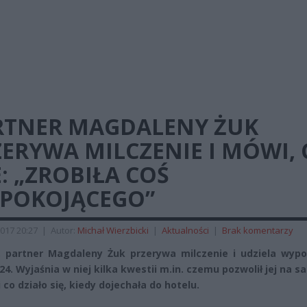
RTNER MAGDALENY ŻUK
ERYWA MILCZENIE I MÓWI, 
: „ZROBIŁA COŚ
EPOKOJĄCEGO”
017 20:27
|
Autor:
Michał Wierzbicki
|
Aktualności
|
Brak komentarzy
 partner Magdaleny Żuk przerywa milczenie i udziela wypo
24. Wyjaśnia w niej kilka kwestii m.in. czemu pozwolił jej na 
 co działo się, kiedy dojechała do hotelu.