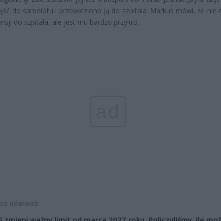
ąść do samolotu i przewieziono ją do szpitala. Markus mówi, że nie 
nsji do szpitala, ale jest mu bardzo przykro.
ad
CZ RÓWNIEŻ:
 zmieni ważny limit od marca 2027 roku. Policzyliśmy, ile mo