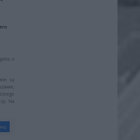
iero
gdzie, o
ane są
zawie,
którego
czy. Na
wuj