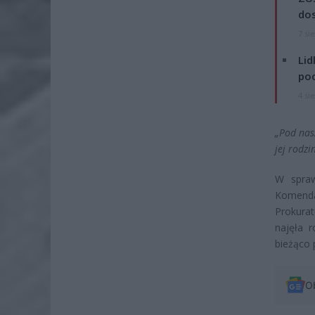
dos
7 si
Lid
po
4 si
„Pod nas
jej rodzi
W spraw
Komenda
Prokurat
najęła 
bieżąco 
O