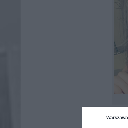
Markus p
Warszawa 
dziewczy