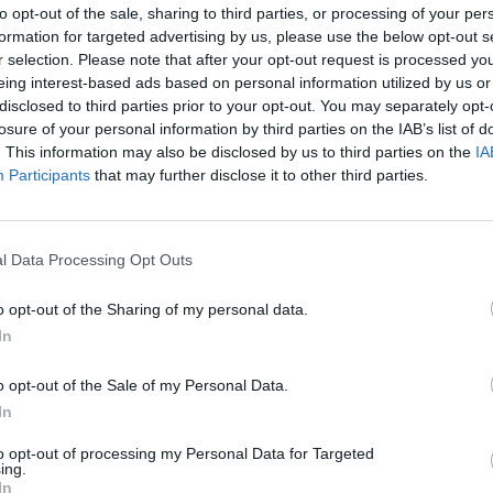
to opt-out of the sale, sharing to third parties, or processing of your per
CZ RÓWNIEŻ:
formation for targeted advertising by us, please use the below opt-out s
et 3600 zł miesięcznie zamiast 800+. Nowa propozycja dla
r selection. Please note that after your opt-out request is processed y
ziców dzieci do 3. roku życia
eing interest-based ads based on personal information utilized by us or
disclosed to third parties prior to your opt-out. You may separately opt-
erpnia 2026 19:29
losure of your personal information by third parties on the IAB’s list of
 podniesie próg 500 plus dla seniorów. Policzyliśmy, ile może
. This information may also be disclosed by us to third parties on the
IA
ieść wypłata przy emeryturze od 2200 do 2700 zł
Participants
that may further disclose it to other third parties.
erpnia 2026 19:14
l Data Processing Opt Outs
o opt-out of the Sharing of my personal data.
In
o opt-out of the Sale of my Personal Data.
ad
In
to opt-out of processing my Personal Data for Targeted
ing.
In