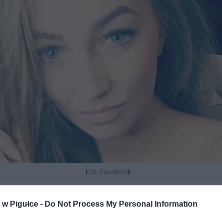
Fot. Facebook
rzyznał, że o wylocie dowiedział się tego samego dnia ok. godz. 13.0
w Pigułce -
Do Not Process My Personal Information
na chciała zrobić mu niespodziankę. Niestety jego paszport stracił w