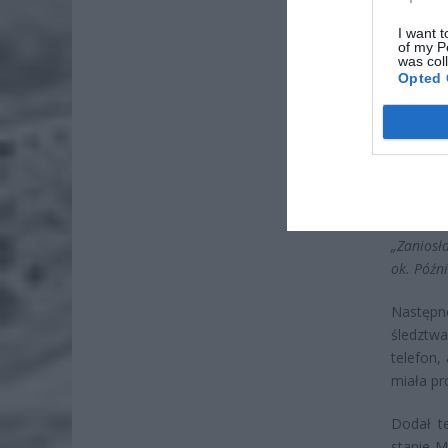
I want t
of my P
was col
Opted 
„Wspólni
odpocznie
Potem pr
Po przyl
uskarżać
„Zaniosł
ok. Późn
Następn
śledztw
telefon,
miała pr
Dodał t
stanie M