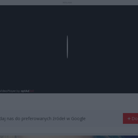
REKLAMA
Play
aj nas do preferowanych źródeł w Google
Do