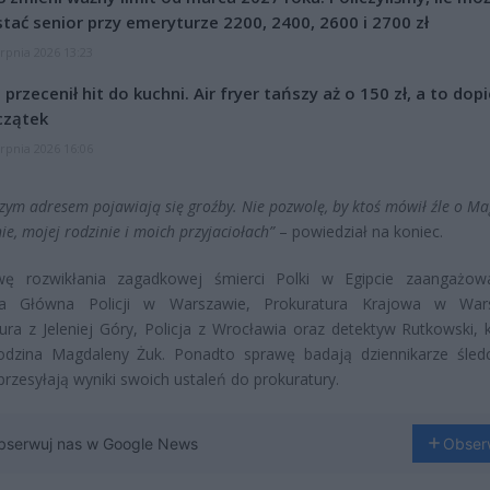
tać senior przy emeryturze 2200, 2400, 2600 i 2700 zł
erpnia 2026 13:23
l przecenił hit do kuchni. Air fryer tańszy aż o 150 zł, a to dop
czątek
erpnia 2026 16:06
zym adresem pojawiają się groźby. Nie pozwolę, by ktoś mówił źle o Ma
nie, mojej rodzinie i moich przyjaciołach”
– powiedział na koniec.
ę rozwikłania zagadkowej śmierci Polki w Egipcie zaangażow
 Główna Policji w Warszawie, Prokuratura Krajowa w Wars
ura z Jeleniej Góry, Policja z Wrocławia oraz detektyw Rutkowski, 
rodzina Magdaleny Żuk. Ponadto sprawę badają dziennikarze śled
przesyłają wyniki swoich ustaleń do prokuratury.
bserwuj nas w Google News
Obser