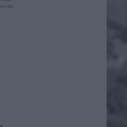
ma żalu
że