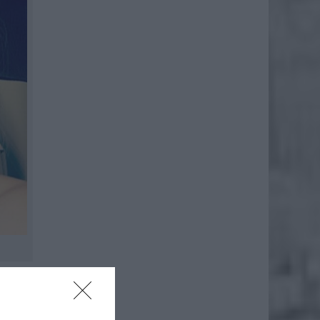
0. Jego
ażność: