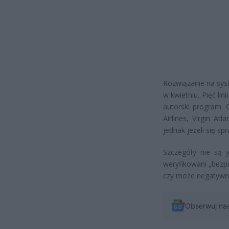
Rozwiązanie na sys
w kwietniu. Pięć li
autorski program. 
Airlines, Virgin At
jednak jeżeli się 
Szczegóły nie są 
weryfikowani „bezpi
czy może negatywny
Obserwuj na