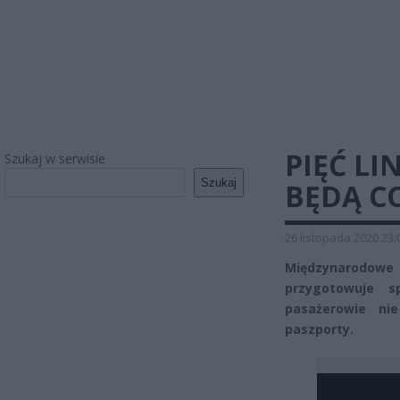
PIĘĆ LI
Szukaj w serwisie
Szukaj
BĘDĄ C
26 listopada 2020 23:
Międzynarodow
przygotowuje s
pasażerowie ni
paszporty.