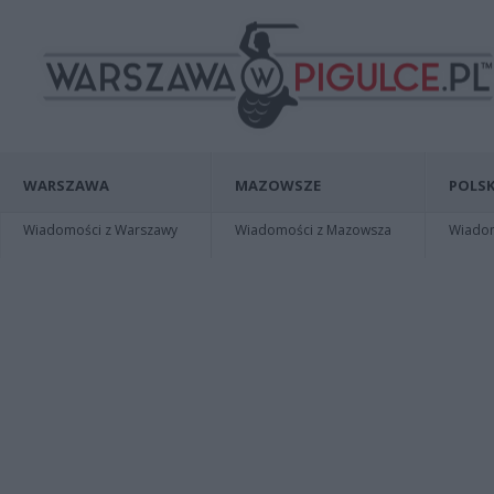
WARSZAWA
MAZOWSZE
POLSK
Wiadomości z Warszawy
Wiadomości z Mazowsza
Wiadomo