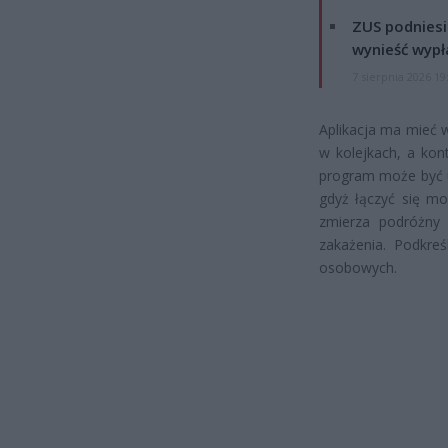
ZUS podniesie
wynieść wypł
7 sierpnia 2026 19
Aplikacja ma mieć 
w kolejkach, a kon
program może być u
gdyż łączyć się mo
zmierza podróżny
zakażenia. Podkreś
osobowych.