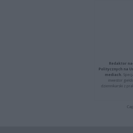
Redaktor na
Politycznych na 
mediach.
Specja
inwestor giełd
dziennikarski z pr
Cap