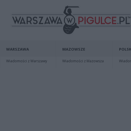
WARSZAWA
MAZOWSZE
POLSK
Wiadomości z Warszawy
Wiadomości z Mazowsza
Wiadomo