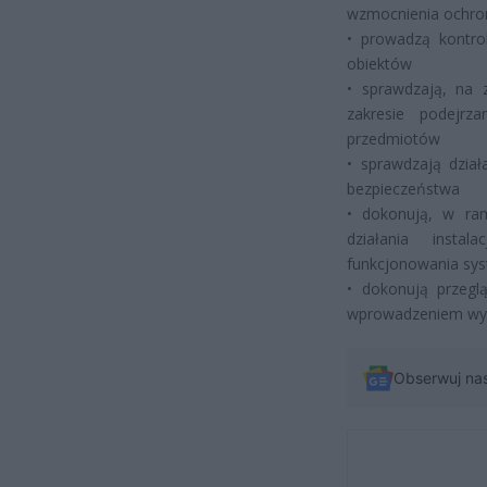
wzmocnienia ochro
• prowadzą kontro
obiektów
• sprawdzają, na 
zakresie podejr
przedmiotów
• sprawdzają dzia
bezpieczeństwa
• dokonują, w ram
działania insta
funkcjonowania sys
• dokonują przegl
wprowadzeniem wyż
Obserwuj na