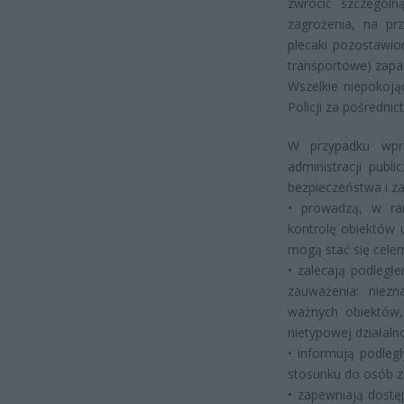
zwrócić szczególn
zagrożenia, na pr
plecaki pozostawio
transportowe) zapa
Wszelkie niepokoją
Policji za pośredn
W przypadku wpr
administracji publ
bezpieczeństwa i z
• prowadzą, w ra
kontrolę obiektów u
mogą stać się cele
• zalecają podległ
zauważenia: niezn
ważnych obiektów,
nietypowej działaln
• informują podleg
stosunku do osób z
• zapewniają dost