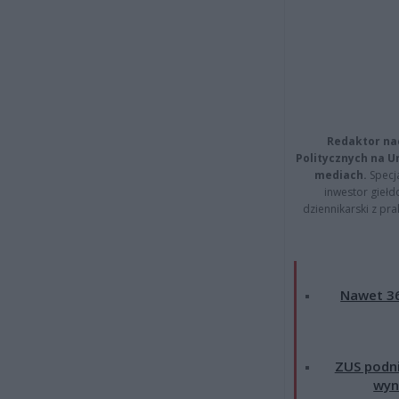
Redaktor na
Politycznych na 
mediach.
Specja
inwestor giełd
dziennikarski z pr
Nawet 36
ZUS podni
wyn