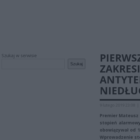
PIERWS
Szukaj w serwisie
Szukaj
ZAKRES
ANTYTE
NIEDŁU
9 lutego 2019 23:08
|
Premier Mateusz 
stopień alarmowy
obowiązywał od 11
Wprowadzenie st