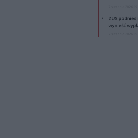
7 sierpnia 2026 19
ZUS podniesie
wynieść wypł
7 sierpnia 2026 19