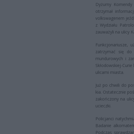
Dyżurny Komendy Mi
otrzymał informacj
volkswagenem jeździ
z Wydziału Patrol
zauważyli na ulicy 
Funkcjonariusze, u
zatrzymać się do 
mundurowych i zami
Skłodowskiej-Curie
ulicami miasta.
Już po chwili do p
kia. Ostatecznie po
zakończony na ulic
ucieczki.
Policjanci natychmi
Badanie alkomatem
Podczas sprawdzan