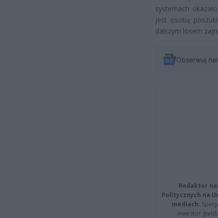
systemach okazało
jest osobą poszuki
dalszym losem zajmi
Obserwuj na
Redaktor na
Politycznych na 
mediach.
Specja
inwestor giełd