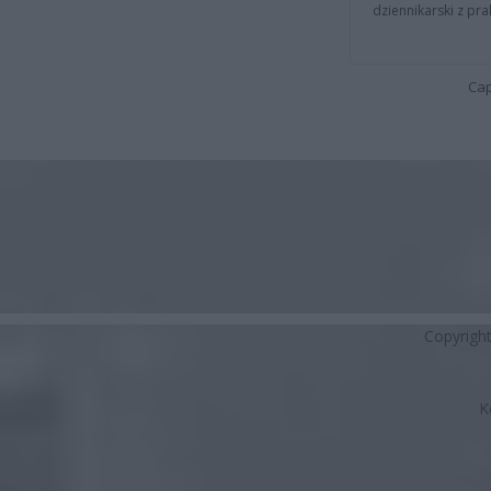
dziennikarski z pr
Cap
Copyrigh
K