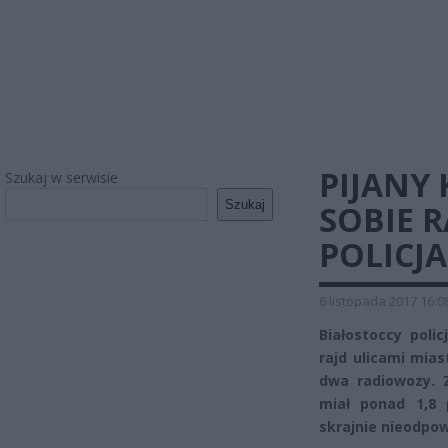
PIJANY
Szukaj w serwisie
Szukaj
SOBIE R
POLICJA
6 listopada 2017 16:0
Białostoccy polic
rajd ulicami mia
dwa radiowozy. 
miał ponad 1,8 
skrajnie nieodpow