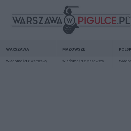
WARSZAWA
MAZOWSZE
POLSK
Wiadomości z Warszawy
Wiadomości z Mazowsza
Wiadomo