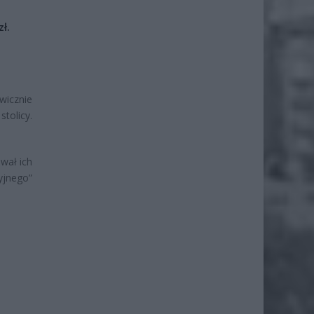
ł.
wicznie
stolicy.
wał ich
yjnego”