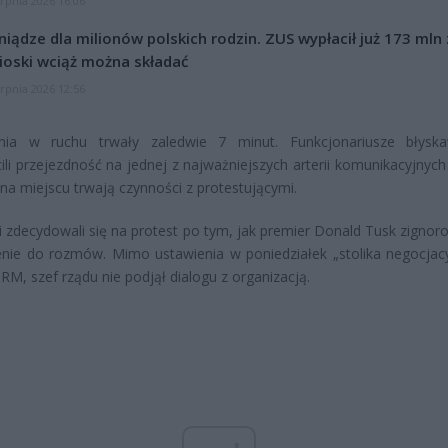
erpnia 2026 16:06
niądze dla milionów polskich rodzin. ZUS wypłacił już 173 mln z
oski wciąż można składać
erpnia 2026 12:56
enia w ruchu trwały zaledwie 7 minut. Funkcjonariusze błyska
ili przejezdność na jednej z najważniejszych arterii komunikacyjnych 
na miejscu trwają czynności z protestującymi.
i zdecydowali się na protest po tym, jak premier Donald Tusk zignoro
nie do rozmów. Mimo ustawienia w poniedziałek „stolika negocjac
RM, szef rządu nie podjął dialogu z organizacją.