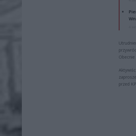
4 si
Pie
Wni
4 si
Utrudni
przywróc
Obecnie 
Aktywiśc
zaprosze
przed KP