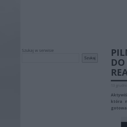
PIL
Szukaj w serwisie
Szukaj
DO
REA
13 grudni
Aktywiś
która m
gotowa 