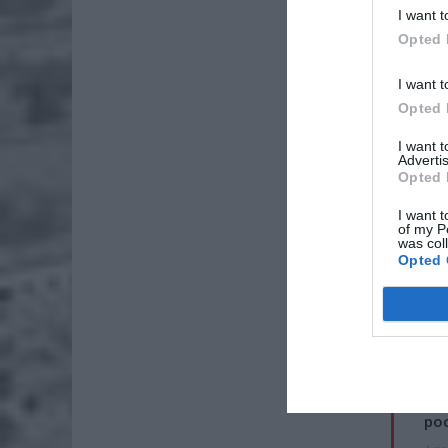
I want t
Opted 
I want t
Opted 
I want 
Advertis
Opted 
I want t
of my P
was col
Opted 
ZOBA
Lid
po