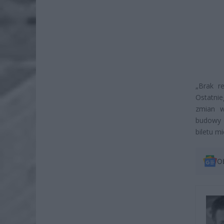
„Brak r
Ostatnie
zmian w
budowy 
biletu m
O