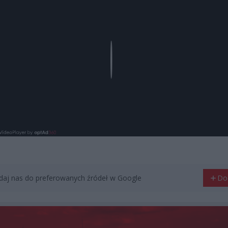
Play
aj nas do preferowanych źródeł w Google
Do