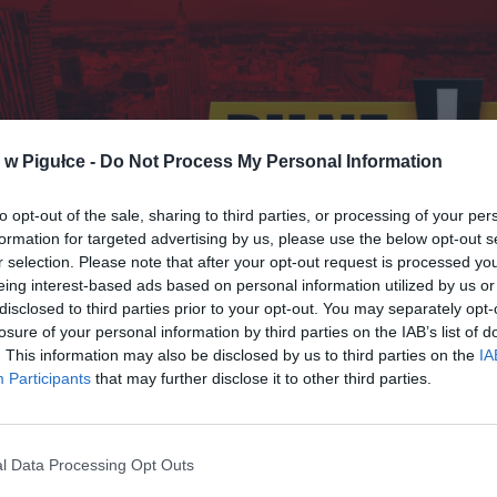
w Pigułce -
Do Not Process My Personal Information
to opt-out of the sale, sharing to third parties, or processing of your per
formation for targeted advertising by us, please use the below opt-out s
r selection. Please note that after your opt-out request is processed y
eing interest-based ads based on personal information utilized by us or
disclosed to third parties prior to your opt-out. You may separately opt-
losure of your personal information by third parties on the IAB’s list of
. This information may also be disclosed by us to third parties on the
IA
Fot. Warszawa w Pigułce
Participants
that may further disclose it to other third parties.
 godzin policja stała już na wszystkich zjazdach i w rejonie Wisł
c na protestujących aktywistów. Dzisiejsza próba zablokowania Wisł
l Data Processing Opt Outs
ła się niepowodzeniem. Protestujący, którzy przykleili się do as
Mostu Gdańskiego, zostali szybko usunięci przez służby.