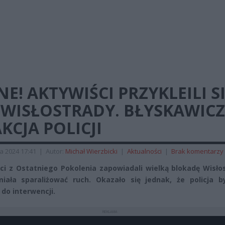
NE! AKTYWIŚCI PRZYKLEILI S
 WISŁOSTRADY. BŁYSKAWIC
KCJA POLICJI
a 2024 17:41
|
Autor:
Michał Wierzbicki
|
Aktualności
|
Brak komentarzy
ci z Ostatniego Pokolenia zapowiadali wielką blokadę Wisło
iała sparaliżować ruch. Okazało się jednak, że policja by
do interwencji.
REKLAMA