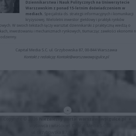
Dziennikarstwa i Nauk Politycznych na Uniwersytecie
Warszawskim z ponad 15-letnim doświadczeniem w
mediach.
Specjalista ds. strategii informacyjnych i komunikacji
kryzysowej. Wieloletni inwestor giełdowy i praktyk rynków
owych. W swoich tekstach łączy warsztat dziennikarski z praktyczną wiedzą o
kach, inwestowaniu i mechanizmach rynkowych, tłumacząc zawiłości ekonomii 
codzienny.
Capital Media S.C. ul. Grzybowska 87, 00-844 Warszawa
Kontakt z redakcją: Kontakt@warszawawpigulce.pl
Copyright © 2026
Niezależny portal warszawawpigulce.pl
∗
Wydawca i właściciel: Capital Media S.C.
ul. Grzybowska 87, 00-844 Warszawa