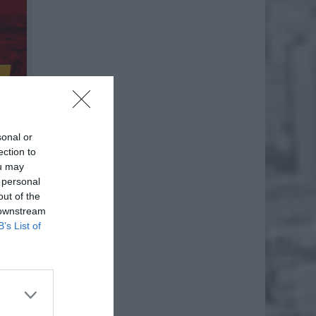
sonal or
ection to
ou may
 personal
out of the
 downstream
B’s List of
ostrady
ostrady
faltu w