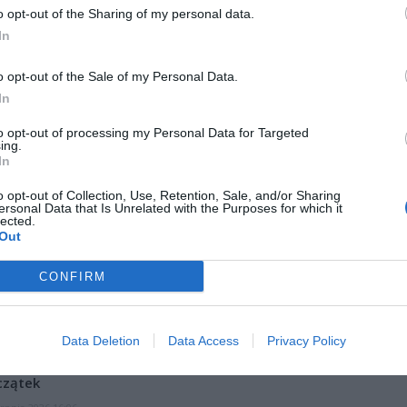
o opt-out of the Sharing of my personal data.
In
o opt-out of the Sale of my Personal Data.
In
to opt-out of processing my Personal Data for Targeted
ing.
ad
In
o opt-out of Collection, Use, Retention, Sale, and/or Sharing
ersonal Data that Is Unrelated with the Purposes for which it
lected.
Out
CONFIRM
CZ RÓWNIEŻ:
Data Deletion
Data Access
Privacy Policy
l przecenił hit do kuchni. Air fryer tańszy aż o 150 zł, a to dop
czątek