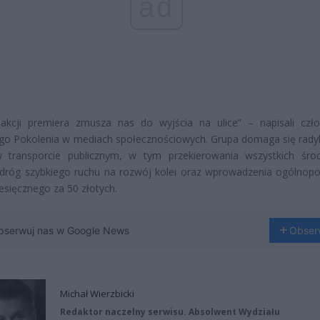
ad
eakcji premiera zmusza nas do wyjścia na ulice” – napisali czł
go Pokolenia w mediach społecznościowych. Grupa domaga się rady
 transporcie publicznym, w tym przekierowania wszystkich śr
dróg szybkiego ruchu na rozwój kolei oraz wprowadzenia ogólnopo
iesięcznego za 50 złotych.
bserwuj nas w Google News
Obser
Michał Wierzbicki
Redaktor naczelny serwisu. Absolwent Wydziału