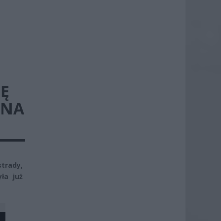
IĘ
ZNA
strady,
ła już