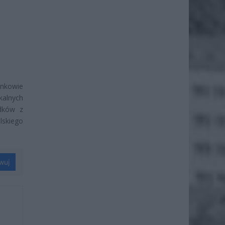
onkowie
kalnych
odków z
lskiego
wuj