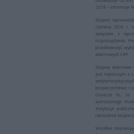
obowiązuje od dziś 
23:59 – informuje 
Stopień wprowadzi
czerwca 2016 r. o
związane z wpro
rozporządzeniu Pr
przedsięwzięć wyk
alarmowych CRP.
Stopnie alarmowe 
jest najniższym z 
antyterrorystyczny
bezpieczeństwo i ca
Oznacza to, że a
wzmożonego monito
Instytucje public
naruszenia bezpiecz
Wszelkie niepokoją