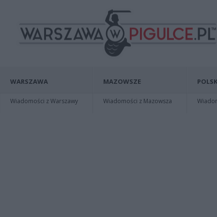
WARSZAWA
MAZOWSZE
POLSK
Wiadomości z Warszawy
Wiadomości z Mazowsza
Wiadomo