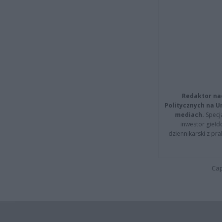
Redaktor na
Politycznych na 
mediach.
Specja
inwestor giełd
dziennikarski z pr
Cap