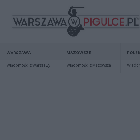
WARSZAWA
MAZOWSZE
POLSK
Wiadomości z Warszawy
Wiadomości z Mazowsza
Wiadomo