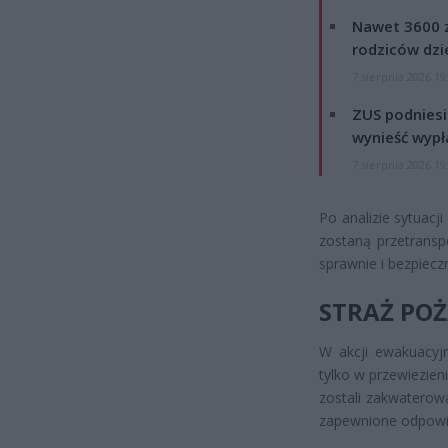
Nawet 3600 z
rodziców dzie
7 sierpnia 2026 19
ZUS podniesie
wynieść wypł
7 sierpnia 2026 19
Po analizie sytuacj
zostaną przetrans
sprawnie i bezpieczn
STRAŻ PO
W akcji ewakuacyj
tylko w przewiezie
zostali zakwatero
zapewnione odpowie