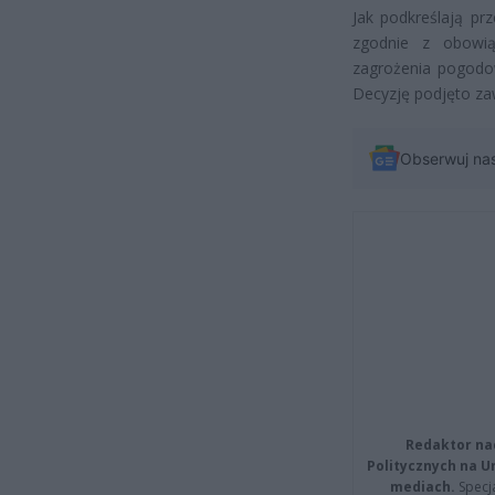
Jak podkreślają pr
zgodnie z obowią
zagrożenia pogodo
Decyzję podjęto zaw
Obserwuj na
Redaktor na
Politycznych na 
mediach.
Specja