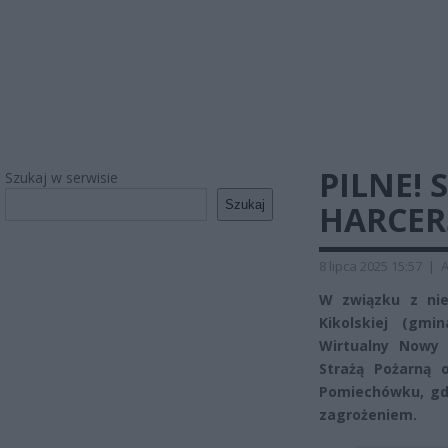
PILNE!
Szukaj w serwisie
Szukaj
HARCER
8 lipca 2025 15:57
|
A
W związku z nie
Kikolskiej (gm
Wirtualny Nowy 
Strażą Pożarną o
Pomiechówku, gdz
zagrożeniem.