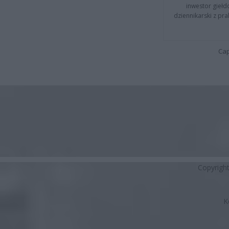
inwestor giełd
dziennikarski z pr
Cap
Copyrigh
K