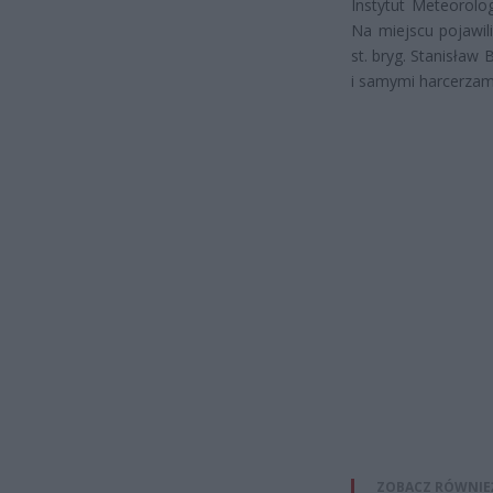
Instytut Meteorolo
Na miejscu pojawi
st. bryg. Stanisła
i samymi harcerzam
ZOBACZ RÓWNIE