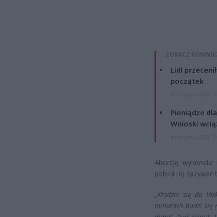
ZOBACZ RÓWNIE
Lidl przeceni
początek
4 sierpnia 2026 16
Pieniądze dla
Wnioski wcią
4 sierpnia 2026 12
Aborcję wykonała n
polecił jej zażywać
„Kładzie się do łóż
minutach budzi się n
minut. Pięć minut. 