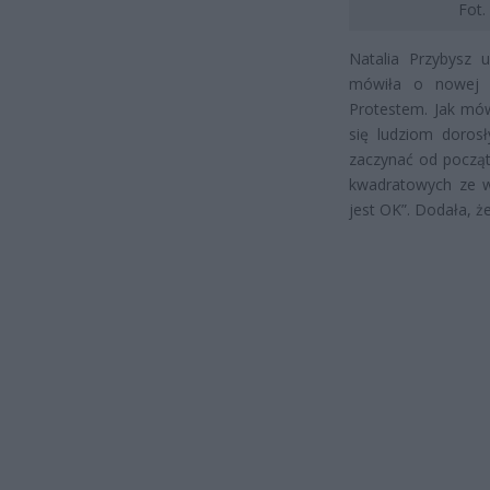
Fot
Natalia Przybysz 
mówiła o nowej p
Protestem. Jak mówi
się ludziom dorosł
zaczynać od począt
kwadratowych ze ws
jest OK”. Dodała, że