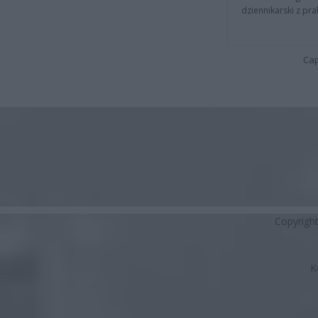
dziennikarski z pr
Cap
Copyrigh
K