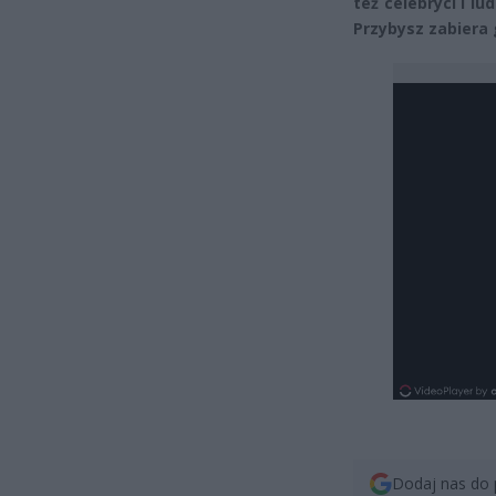
też celebryci i l
Przybysz zabiera 
Dodaj nas do 