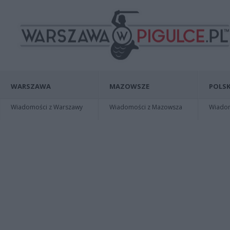
WARSZAWA
MAZOWSZE
POLSK
Wiadomości z Warszawy
Wiadomości z Mazowsza
Wiadomo