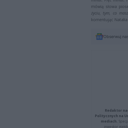
mówią słowa pios
życiu, tym, co mas
komentując Natalia
Obserwuj na
Redaktor na
Politycznych na 
mediach.
Specja
inwestor giełd