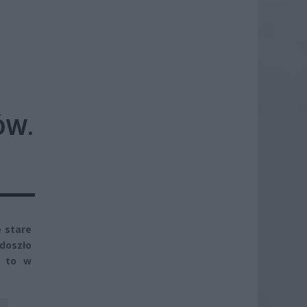
ÓW.
 stare
 doszło
u to w