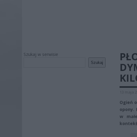
PŁ
Szukaj w serwisie
Szukaj
DYM
KI
13 maja 2
Ogień o
opony. 
w małe
kontekś