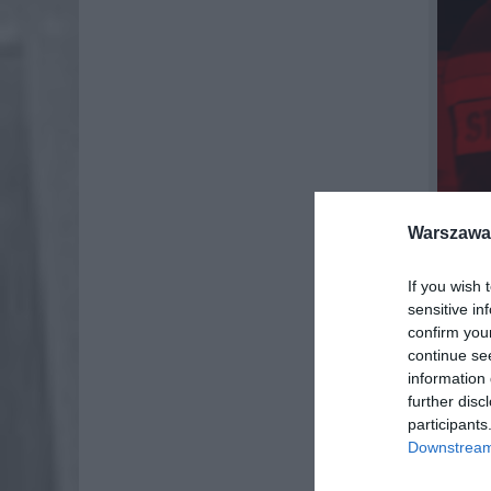
Warszawa 
If you wish 
sensitive in
confirm you
continue se
information 
further disc
participants
Choć zło
Downstream 
bardzo 
unoszą s