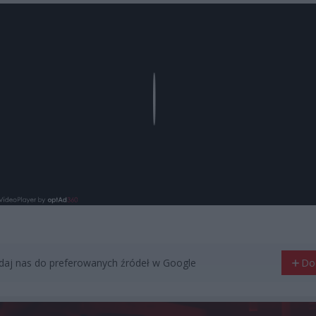
Play
aj nas do preferowanych źródeł w Google
Do