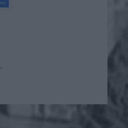
wuj
na