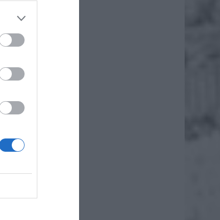
palania
ludzi i