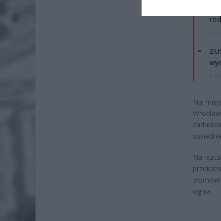
Naw
rod
7 si
ZUS
wyn
7 si
Na miejs
Wrocław
zadanie
sąsiedni
Na szcz
przekaz
złomowis
ognia.