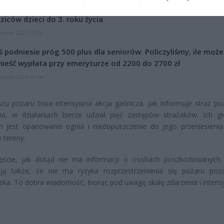
et 3600 zł miesięcznie zamiast 800+. Nowa propozycja dla
ziców dzieci do 3. roku życia
erpnia 2026 19:29
 podniesie próg 500 plus dla seniorów. Policzyliśmy, ile może
ieść wypłata przy emeryturze od 2200 do 2700 zł
erpnia 2026 19:14
cu pożaru trwa intensywna akcja gaśnicza. Jak informuje straż po
ia, w działaniach bierze udział pięć zastępów strażaków. Ich 
m jest opanowanie ognia i niedopuszczenie do jego przeniesienia
e tereny.
ęście, jak dotąd nie ma informacji o osobach poszkodowanych.
ują także, że nie ma ryzyka rozprzestrzenienia się pożaru poz
ka. To dobra wiadomość, biorąc pod uwagę skalę zdarzenia i inten