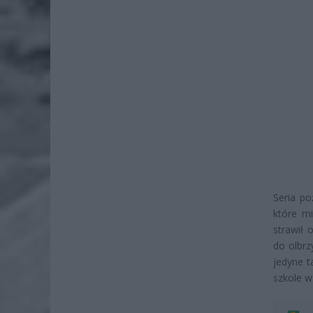
Seria po
które mi
strawił
do olbrz
jedyne t
szkole w