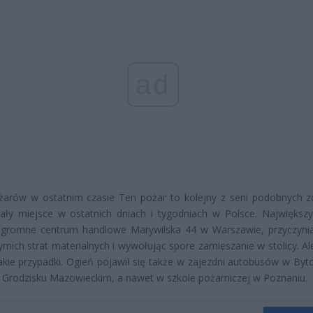
ad
żarów w ostatnim czasie Ten pożar to kolejny z serii podobnych z
ały miejsce w ostatnich dniach i tygodniach w Polsce. Największy
 ogromne centrum handlowe Marywilska 44 w Warszawie, przyczynia
ymich strat materialnych i wywołując spore zamieszanie w stolicy. Al
akie przypadki. Ogień pojawił się także w zajezdni autobusów w Byt
 Grodzisku Mazowieckim, a nawet w szkole pożarniczej w Poznaniu.