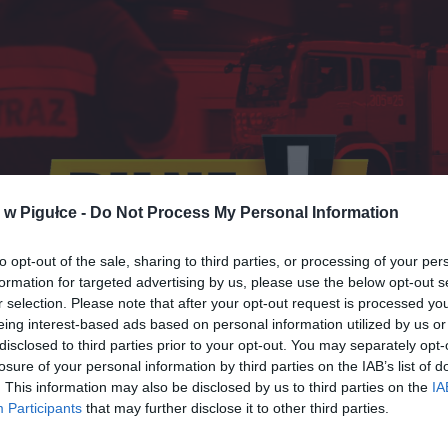
w Pigułce -
Do Not Process My Personal Information
to opt-out of the sale, sharing to third parties, or processing of your per
formation for targeted advertising by us, please use the below opt-out s
r selection. Please note that after your opt-out request is processed y
eing interest-based ads based on personal information utilized by us or
disclosed to third parties prior to your opt-out. You may separately opt-
Fot. Warszawa w Pigułce
losure of your personal information by third parties on the IAB’s list of
. This information may also be disclosed by us to third parties on the
IA
mowisko jest niewielkie i od dawna nieużywane, to pożar okazał 
Participants
that may further disclose it to other third parties.
intensywny. Jak podaje TVP3 Wrocław, kłęby gęstego, czarne
ię nad miejscem pożaru i są widoczne nawet z odległości kilku kilo