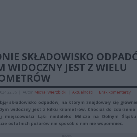
ONIE SKŁADOWISKO ODPAD
 WIDOCZNY JEST Z WIELU
LOMETRÓW
024 22:36
|
Autor:
Michał Wierzbicki
|
Aktualności
|
Brak komentarzy
bjął składowisko odpadów, na którym znajdowały się głównie
Dym widoczny jest z kilku kilometrów. Chociaż do zdarzenia
j miejscowości Łąki niedaleko Milicza na Dolnym Śląsk
cie ostatnich pożarów nie sposób o nim nie wspomnieć.
REKLAMA