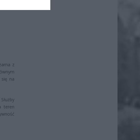
żarna z
głównym
 się na
 Służby
a teren
sywność