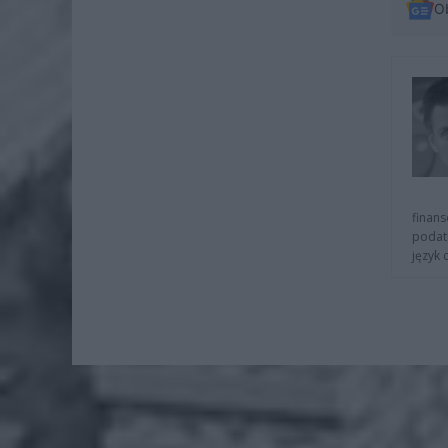
O
finans
podat
język 