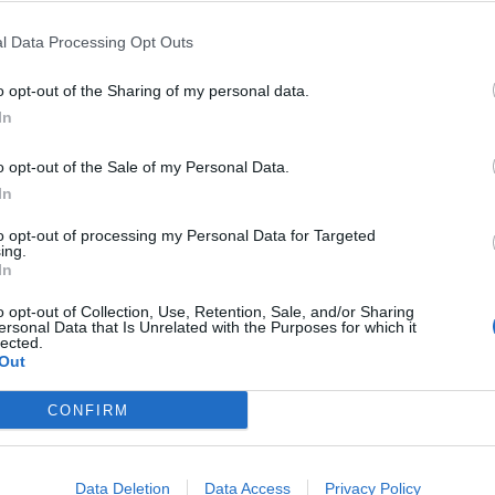
ię opony to szczególnie niebezpieczny rodzaj pożaru. Podczas ich s
l Data Processing Opt Outs
ją się toksyczne substancje, które mogą być szkodliwe dla zdrowia 
o opt-out of the Sharing of my personal data.
In
o opt-out of the Sale of my Personal Data.
In
to opt-out of processing my Personal Data for Targeted
ing.
ad
In
o opt-out of Collection, Use, Retention, Sale, and/or Sharing
ersonal Data that Is Unrelated with the Purposes for which it
lected.
Out
CONFIRM
CZ RÓWNIEŻ:
Data Deletion
Data Access
Privacy Policy