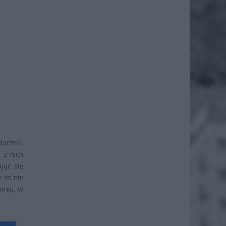
darzeń,
 z nich
jąc się
e to nie
omiu, w