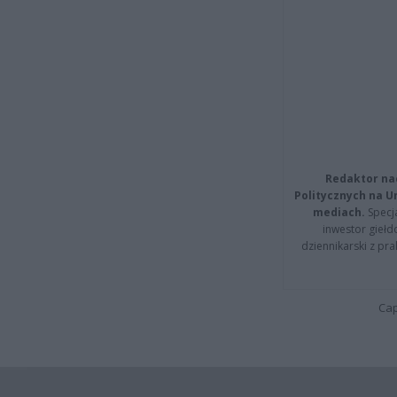
Redaktor na
Politycznych na 
mediach.
Specja
inwestor giełd
dziennikarski z pr
Cap