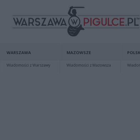
WARSZAWA
MAZOWSZE
POLSK
Wiadomości z Warszawy
Wiadomości z Mazowsza
Wiadomo