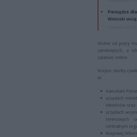
4 sierpnia 2026 16
Pieniądze dla
Wnioski wcią
4 sierpnia 2026 12
Wolne od pracy maj
zamkniętych, a ic
załatwić online:
Korpus służby cywi
w:
Kancelarii Prez
urzędach minis
Ministrów oraz 
urzędach wojew
terenowych o
centralnym org
Krajowej Inform