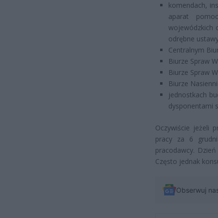
komendach, ins
aparat pomocn
wojewódzkich or
odrębne ustawy
Centralnym Biur
Biurze Spraw We
Biurze Spraw W
Biurze Nasienn
jednostkach bu
dysponentami są
Oczywiście jeżeli 
pracy za 6 grudni
pracodawcy. Dzień
Często jednak konsu
Obserwuj na