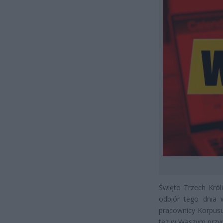
Święto Trzech Król
odbiór tego dnia 
pracownicy Korpusu 
tez w Waszym przyp