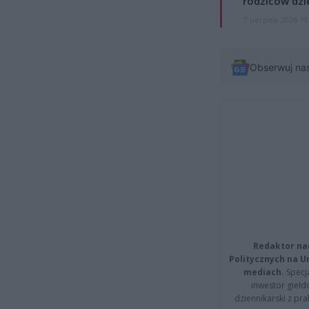
rodziców dzie
7 sierpnia 2026 19
Obserwuj na
Redaktor na
Politycznych na 
mediach.
Specja
inwestor giełd
dziennikarski z pr