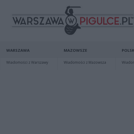
WARSZAWA
MAZOWSZE
POLSK
Wiadomości z Warszawy
Wiadomości z Mazowsza
Wiadomo