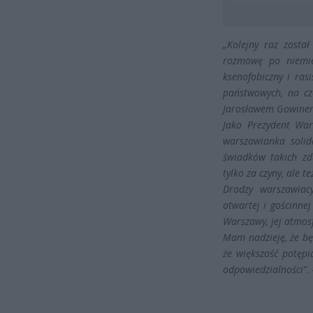
„Kolejny raz zosta
rozmowę po niemiec
ksenofobiczny i ras
państwowych, na cz
Jarosławem Gowine
Jako Prezydent War
warszawianka solid
świadków takich zd
tylko za czyny, ale t
Drodzy warszawiac
otwartej i gościnnej
Warszawy, jej atmosf
Mam nadzieję, że bę
że większość potępi
odpowiedzialności”
.