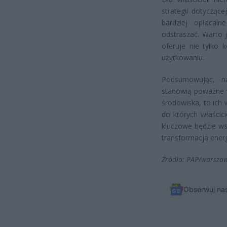
strategii dotycząc
bardziej opłacal
odstraszać. Warto 
oferuje nie tylko 
użytkowaniu.
Podsumowując, n
stanowią poważne w
środowiska, to ich
do których właścic
kluczowe będzie ws
transformacja energ
Źródło: PAP/warszaw
Obserwuj na