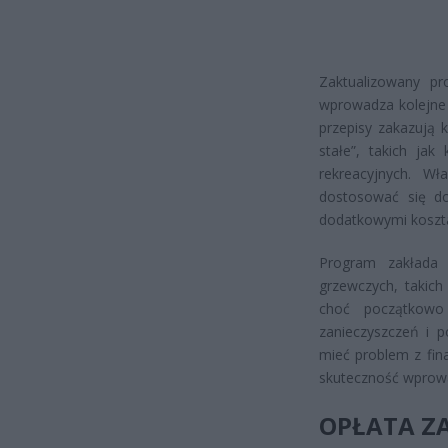
Zaktualizowany pr
wprowadza kolejne 
przepisy zakazują 
stałe”, takich ja
rekreacyjnych. Wł
dostosować się d
dodatkowymi koszt
Program zakłada 
grzewczych, takich
choć początkowo 
zanieczyszczeń i p
mieć problem z fin
skuteczność wprow
OPŁATA ZA