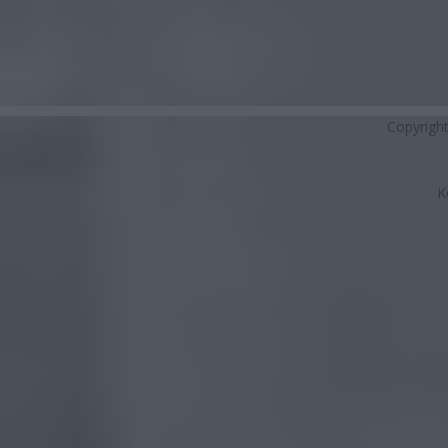
Copyrigh
K