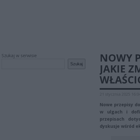
NOWY P
Szukaj w serwisie
Szukaj
JAKIE Z
WŁAŚCI
21 stycznia 2025 16:0
Nowe przepisy do
w ulgach i dof
przepisach doty
dyskusje wśród ek