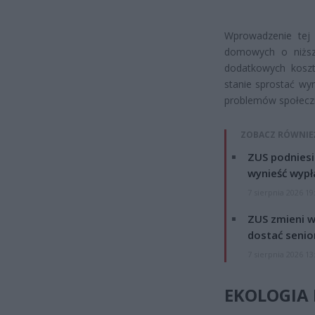
Wprowadzenie tej 
domowych o niższ
dodatkowych kosztó
stanie sprostać wy
problemów społecz
ZOBACZ RÓWNIE
ZUS podniesie
wynieść wypł
7 sierpnia 2026 19
ZUS zmieni w
dostać senio
7 sierpnia 2026 13
EKOLOGIA