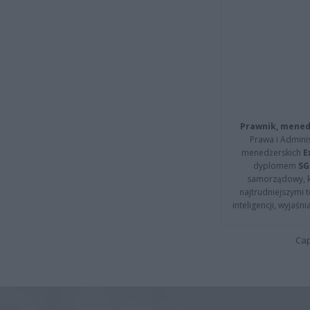
Prawnik, menedż
Prawa i Adminis
menedżerskich
E
dyplomem
SG
samorządowy, kt
najtrudniejszymi t
inteligencji, wyjaś
Cap